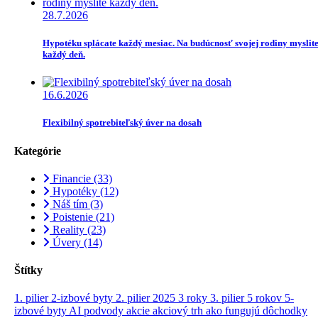
28.7.2026
Hypotéku splácate každý mesiac. Na budúcnosť svojej rodiny myslit
každý deň.
16.6.2026
Flexibilný spotrebiteľský úver na dosah
Kategórie
Financie
(33)
Hypotéky
(12)
Náš tím
(3)
Poistenie
(21)
Reality
(23)
Úvery
(14)
Štítky
1. pilier
2-izbové byty
2. pilier
2025
3 roky
3. pilier
5 rokov
5-
izbové byty
AI podvody
akcie
akciový trh
ako fungujú dôchodky