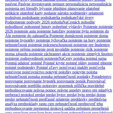
pasívne
Pasívne investovanie
peniaze
personalizácia
personalizácia
poistenia
pet friendly bývanie
phishing
planovanie
platobné
aplikácie
platobné karty
podanie nároku
podmienky splatnosti
podnájom
podnikanie
podnikatelia
podnikateľské úvery
Podpoistenie
podvody 2026
pohodaNaCestách
pohodlie
pohodlnosť
pohonnné hmoty
pohrebné výdavky
Poistenie
poistenie
2026
poistenie auta
poistenie batožiny
poistenie bytu
poistenie do
Álp
poistenie do zahraničia
Poistenie domácnosti
poistenie domu
poistenie hypotéky
poistenie lyžovačka
poistenie na hory
poistenie
nehnuteľnosti
poistenie práceneschopnosti
poistenie pre študentov
poistenie príjmu
poistenie proti invalidite
poistenie rizík
poistenie
storna zájazdu
poistenie záchrannej akcie
poistenie zimných športov
poistenie zodpovednosti
poistenieNaCesty
poistka
poistná suma
Poistná udalosť
poistné
Poistné krytie
poistné plány
poistné plnenie
poistné podmienky
Poistné zľavy
poisťovací maklér
poisťovňa
poisťovne
poisťovníctvo
pokryté položky
pokrytie
poloha
nehnuteľnosti
ponuka
ponuka nehnuteľností
poplatky
Poradenstvo
porovnanie
porovnanie hypoték
porovnanie ponúk
Porovnávač
porovnávanie
portfólio
potraviny
pozemok
pôžička
pravidelné
prehodnocovanie
právna pomoc
právne aspekty
pravo
pre mladých
preberací protokol
predaj
predaj bytov
predaj bytu
predaj domu
predaj nehnuteľnosti
predčasné splatenie
preddavky
prediktívna
analýza
predpoklady rastu cien nehnuteľností
predpoveď trhu
prehodnocovanie
premenná úroková sadzba
prémium
premrštená
cena
prenájom
prenájom bytu
prenájom nehnuteľnosti
prevádzkový