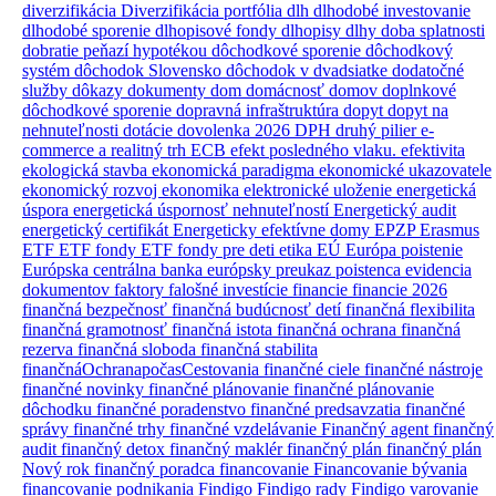
diverzifikácia
Diverzifikácia portfólia
dlh
dlhodobé investovanie
dlhodobé sporenie
dlhopisové fondy
dlhopisy
dlhy
doba splatnosti
dobratie peňazí hypotékou
dôchodkové sporenie
dôchodkový
systém
dôchodok Slovensko
dôchodok v dvadsiatke
dodatočné
služby
dôkazy
dokumenty
dom
domácnosť
domov
doplnkové
dôchodkové sporenie
dopravná infraštruktúra
dopyt
dopyt na
nehnuteľnosti
dotácie
dovolenka 2026
DPH
druhý pilier
e-
commerce a realitný trh
ECB
efekt posledného vlaku.
efektivita
ekologická stavba
ekonomická paradigma
ekonomické ukazovatele
ekonomický rozvoj
ekonomika
elektronické uloženie
energetická
úspora
energetická úspornosť nehnuteľností
Energetický audit
energetický certifikát
Energeticky efektívne domy
EPZP
Erasmus
ETF
ETF fondy
ETF fondy pre deti
etika
EÚ
Európa poistenie
Európska centrálna banka
európsky preukaz poistenca
evidencia
dokumentov
faktory
falošné investície
financie
financie 2026
finančná bezpečnosť
finančná budúcnosť detí
finančná flexibilita
finančná gramotnosť
finančná istota
finančná ochrana
finančná
rezerva
finančná sloboda
finančná stabilita
finančnáOchranapočasCestovania
finančné ciele
finančné nástroje
finančné novinky
finančné plánovanie
finančné plánovanie
dôchodku
finančné poradenstvo
finančné predsavzatia
finančné
správy
finančné trhy
finančné vzdelávanie
Finančný agent
finančný
audit
finančný detox
finančný maklér
finančný plán
finančný plán
Nový rok
finančný poradca
financovanie
Financovanie bývania
financovanie podnikania
Findigo
Findigo rady
Findigo varovanie