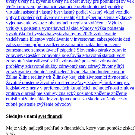
úvery
úvery na bývanie
úvery na obrat
úvery pre podnikateľov
vek
Veľká noc
verejné financie
vianočné prehodnotenie hypotéky
virtuálni asistenti
vlastný byt
vlastný podiel
vlastný vklad
vozidlo
vplyv hypotečných úverov na realitný trh
výber poistenia
výdavky
vyjednávanie
výkaz z obchodného registra
vylúčenia
Výluky
výluky z poistenia
vymeriavací základ
výnosy
výška poistenia
vysokoškoláci
výstavba
výstavba bytov 2026
vzdelávanie
vzdelávanie klientov
vzdelávanie v investovaní
zabezpečenie detí
zabezpečenie príjmu
zadlzenie
zahraničie
základné poistenie
zamestnanec
zamestnávateľ
západné Slovensko
záruky
zdravie
zdravieNaCestách
zdravotná poisťovňa
zdravotná starostlivosť
zdravotná starostlivosť v EÚ
zdravotné poistenie
zdravotné
problémy
zdravotné služby
zdravotný stav
zdravý životný štýl
zdražovanie nehnuteľností
zelená hypotéka
zhodnotenie úspor
Žilina
Žilina realitný trh
Žilinský kraj
zisk
živnostníci
živnostník
Životné poistenie
životné prostredie
zľavy
zložený úrok
zmeny v
legislatíve
zmeny v preferenciách kupujúcich nehnuteľností
zmluva
zmluva o prenájme
zmluvy
znalecký posudok
zníženie
zníženie
emisií
zníženie nákladov
zodpovednosť za škodu
zrušenie cesty
zubné poistenie
zvýšenie odvodov
Sledujte s nami
svet financií
Majte vždy najlepší prehľad o financiách, ktorý vám pomôže získať
viac.