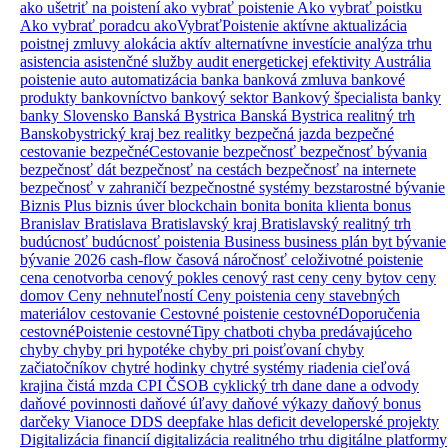
ako ušetriť na poistení
ako vybrať poistenie
Ako vybrať poistku
Ako vybrať poradcu
akoVybraťPoistenie
aktívne
aktualizácia
poistnej zmluvy
alokácia aktív
alternatívne investície
analýza trhu
asistencia
asistenčné služby
audit energetickej efektivity
Austrália
poistenie
auto
automatizácia
banka
banková zmluva
bankové
produkty
bankovníctvo
bankový sektor
Bankový špecialista
banky
banky Slovensko
Banská Bystrica
Banská Bystrica realitný trh
Banskobystrický kraj
bez realitky
bezpečná jazda
bezpečné
cestovanie
bezpečnéCestovanie
bezpečnosť
bezpečnosť bývania
bezpečnosť dát
bezpečnosť na cestách
bezpečnosť na internete
bezpečnosť v zahraničí
bezpečnostné systémy
bezstarostné bývanie
Biznis Plus
biznis úver
blockchain
bonita
bonita klienta
bonus
Branislav
Bratislava
Bratislavský kraj
Bratislavský realitný trh
budúcnosť
budúcnosť poistenia
Business
business plán
byt
bývanie
bývanie 2026
cash-flow
časová náročnosť
celoživotné poistenie
cena
cenotvorba
cenový pokles
cenový rast
ceny
ceny bytov
ceny
domov
Ceny nehnuteľností
Ceny poistenia
ceny stavebných
materiálov
cestovanie
Cestovné poistenie
cestovnéDoporučenia
cestovnéPoistenie
cestovnéTipy
chatboti
chyba predávajúceho
chyby
chyby pri hypotéke
chyby pri poisťovaní
chyby
začiatočníkov
chytré hodinky
chytré systémy riadenia
cieľová
krajina
čistá mzda
CPI
ČSOB
cyklický trh
dane
dane a odvody
daňové povinnosti
daňové úľavy
daňové výkazy
daňový bonus
darčeky Vianoce
DDS
deepfake hlas
deficit
developerské projekty
Digitalizácia financií
digitalizácia realitného trhu
digitálne platformy