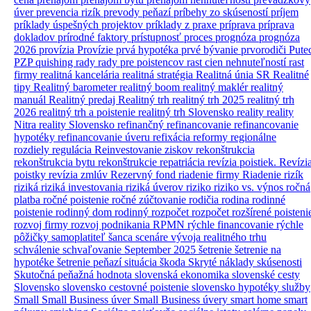
úver
prevencia rizík
prevody peňazí
príbehy zo skúseností
príjem
príklady úspešných projektov
príklady z praxe
príprava
príprava
dokladov
prírodné faktory
prístupnosť
proces
prognóza
prognóza
2026
provízia
Provízie
prvá hypotéka
prvé bývanie
prvorodiči
Pute
PZP
quishing
rady
rady pre poistencov
rast cien nehnuteľností
rast
firmy
realitná kancelária
realitná stratégia
Realitná únia SR
Realitné
tipy
Realitný barometer
realitný boom
realitný maklér
realitný
manuál
Realitný predaj
Realitný trh
realitný trh 2025
realitný trh
2026
realitný trh a poistenie
realitný trh Slovensko
reality
reality
Nitra
reality Slovensko
refinančný
refinancovanie
refinancovanie
hypotéky
refinancovanie úveru
refixácia
reformy
regionálne
rozdiely
regulácia
Reinvestovanie ziskov
rekonštrukcia
rekonštrukcia bytu
rekonštrukcie
repatriácia
revízia poistiek.
Revízi
poistky
revízia zmlúv
Rezervný fond
riadenie firmy
Riadenie rizík
riziká
riziká investovania
riziká úverov
riziko
riziko vs. výnos
ročná
platba
ročné poistenie
ročné zúčtovanie
rodičia
rodina
rodinné
poistenie
rodinný dom
rodinný rozpočet
rozpočet
rozšírené poisteni
rozvoj firmy
rozvoj podnikania
RPMN
rýchle financovanie
rýchle
pôžičky
samoplatiteľ
šanca
scenáre vývoja realitného trhu
schválenie
schvaľovanie
September 2025
šetrenie
šetrenie na
hypotéke
šetrenie peňazí
situácia
škoda
Skryté náklady
skúsenosti
Skutočná peňažná hodnota
slovenská ekonomika
slovenské cesty
Slovensko
slovensko cestovné poistenie
slovensko hypotéky
služby
Small
Small Business úver
Small Business úvery
smart home
smart