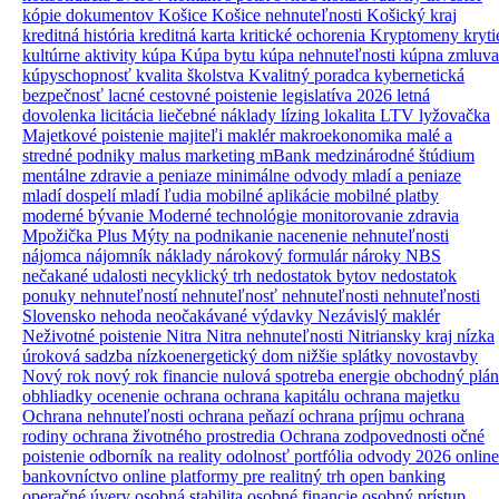
kópie dokumentov
Košice
Košice nehnuteľnosti
Košický kraj
kreditná história
kreditná karta
kritické ochorenia
Kryptomeny
kryti
kultúrne aktivity
kúpa
Kúpa bytu
kúpa nehnuteľnosti
kúpna zmluva
kúpyschopnosť
kvalita školstva
Kvalitný poradca
kybernetická
bezpečnosť
lacné cestovné poistenie
legislatíva 2026
letná
dovolenka
licitácia
liečebné náklady
lízing
lokalita
LTV
lyžovačka
Majetkové poistenie
majiteľi
maklér
makroekonomika
malé a
stredné podniky
malus
marketing
mBank
medzinárodné štúdium
mentálne zdravie a peniaze
minimálne odvody
mladí a peniaze
mladí dospelí
mladí ľudia
mobilné aplikácie
mobilné platby
moderné bývanie
Moderné technológie
monitorovanie zdravia
Mpožička Plus
Mýty
na podnikanie
nacenenie nehnuteľnosti
nájomca
nájomník
náklady
nárokový formulár
nároky
NBS
nečakané udalosti
necyklický trh
nedostatok bytov
nedostatok
ponuky nehnuteľností
nehnuteľnosť
nehnuteľnosti
nehnuteľnosti
Slovensko
nehoda
neočakávané výdavky
Nezávislý maklér
Neživotné poistenie
Nitra
Nitra nehnuteľnosti
Nitriansky kraj
nízka
úroková sadzba
nízkoenergetický dom
nižšie splátky
novostavby
Nový rok
nový rok financie
nulová spotreba energie
obchodný plán
obhliadky
ocenenie
ochrana
ochrana kapitálu
ochrana majetku
Ochrana nehnuteľnosti
ochrana peňazí
ochrana príjmu
ochrana
rodiny
ochrana životného prostredia
Ochrana zodpovednosti
očné
poistenie
odborník na reality
odolnosť portfólia
odvody 2026
online
bankovníctvo
online platformy pre realitný trh
open banking
operačné úvery
osobná stabilita
osobné financie
osobný prístup