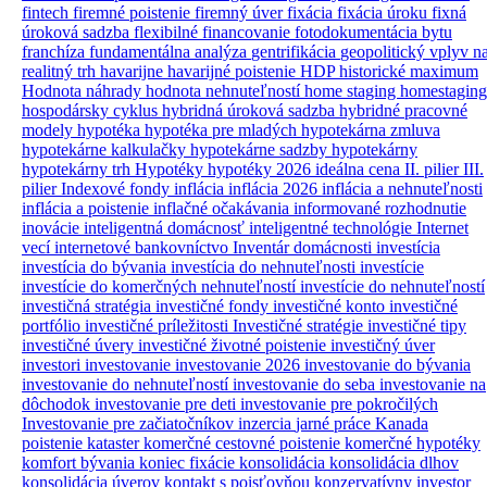
fintech
firemné poistenie
firemný úver
fixácia
fixácia úroku
fixná
úroková sadzba
flexibilné financovanie
fotodokumentácia bytu
franchíza
fundamentálna analýza
gentrifikácia
geopolitický vplyv n
realitný trh
havarijne
havarijné poistenie
HDP
historické maximum
Hodnota náhrady
hodnota nehnuteľností
home staging
homestaging
hospodársky cyklus
hybridná úroková sadzba
hybridné pracovné
modely
hypotéka
hypotéka pre mladých
hypotekárna zmluva
hypotekárne kalkulačky
hypotekárne sadzby
hypotekárny
hypotekárny trh
Hypotéky
hypotéky 2026
ideálna cena
II. pilier
III.
pilier
Indexové fondy
inflácia
inflácia 2026
inflácia a nehnuteľnosti
inflácia a poistenie
inflačné očakávania
informované rozhodnutie
inovácie
inteligentná domácnosť
inteligentné technológie
Internet
vecí
internetové bankovníctvo
Inventár domácnosti
investícia
investícia do bývania
investícia do nehnuteľnosti
investície
investície do komerčných nehnuteľností
investície do nehnuteľností
investičná stratégia
investičné fondy
investičné konto
investičné
portfólio
investičné príležitosti
Investičné stratégie
investičné tipy
investičné úvery
investičné životné poistenie
investičný úver
investori
investovanie
investovanie 2026
investovanie do bývania
investovanie do nehnuteľností
investovanie do seba
investovanie na
dôchodok
investovanie pre deti
investovanie pre pokročilých
Investovanie pre začiatočníkov
inzercia
jarné práce
Kanada
poistenie
kataster
komerčné cestovné poistenie
komerčné hypotéky
komfort bývania
koniec fixácie
konsolidácia
konsolidácia dlhov
konsolidácia úverov
kontakt s poisťovňou
konzervatívny investor