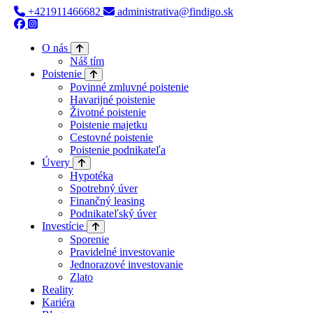
+421911466682
administrativa@findigo.sk
O nás
Náš tím
Poistenie
Povinné zmluvné poistenie
Havarijné poistenie
Životné poistenie
Poistenie majetku
Cestovné poistenie
Poistenie podnikateľa
Úvery
Hypotéka
Spotrebný úver
Finančný leasing
Podnikateľský úver
Investície
Sporenie
Pravidelné investovanie
Jednorazové investovanie
Zlato
Reality
Kariéra