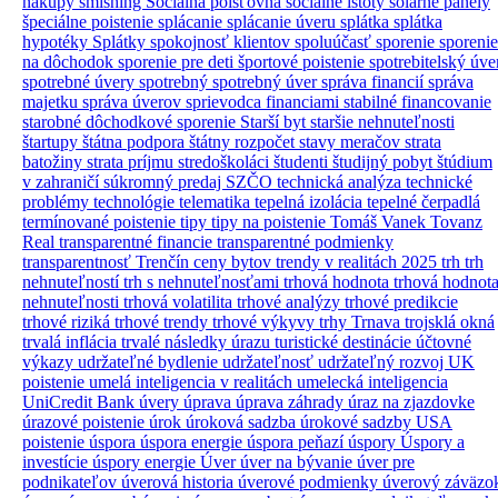
nákupy
smishing
Sociálna poisťovňa
sociálne istoty
solárne panely
špeciálne poistenie
splácanie
splácanie úveru
splátka
splátka
hypotéky
Splátky
spokojnosť klientov
spoluúčasť
sporenie
sporenie
na dôchodok
sporenie pre deti
športové poistenie
spotrebitelský úve
spotrebné úvery
spotrebný
spotrebný úver
správa financií
správa
majetku
správa úverov
sprievodca financiami
stabilné financovanie
starobné dôchodkové sporenie
Starší byt
staršie nehnuteľnosti
štartupy
štátna podpora
štátny rozpočet
stavy meračov
strata
batožiny
strata príjmu
stredoškoláci
študenti
študijný pobyt
štúdium
v zahraničí
súkromný predaj
SZČO
technická analýza
technické
problémy
technológie
telematika
tepelná izolácia
tepelné čerpadlá
termínované poistenie
tipy
tipy na poistenie
Tomáš Vanek
Tovanz
Real
transparentné financie
transparentné podmienky
transparentnosť
Trenčín ceny bytov
trendy v realitách 2025
trh
trh
nehnuteľností
trh s nehnuteľnosťami
trhová hodnota
trhová hodnot
nehnuteľnosti
trhová volatilita
trhové analýzy
trhové predikcie
trhové riziká
trhové trendy
trhové výkyvy
trhy
Trnava
trojsklá okná
trvalá inflácia
trvalé následky úrazu
turistické destinácie
účtovné
výkazy
udržateľné bydlenie
udržateľnosť
udržateľný rozvoj
UK
poistenie
umelá inteligencia v realitách
umelecká inteligencia
UniCredit Bank úvery
úprava
úprava záhrady
úraz na zjazdovke
úrazové poistenie
úrok
úroková sadzba
úrokové sadzby
USA
poistenie
úspora
úspora energie
úspora peňazí
úspory
Úspory a
investície
úspory energie
Úver
úver na bývanie
úver pre
podnikateľov
úverová historia
úverové podmienky
úverový záväzo