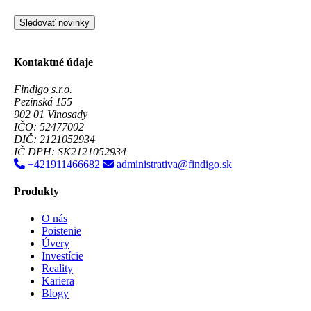
Sledovať novinky
Kontaktné údaje
Findigo s.r.o.
Pezinská 155
902 01 Vinosady
IČO: 52477002
DIČ: 2121052934
IČ DPH: SK2121052934
+421911466682
administrativa@findigo.sk
Produkty
O nás
Poistenie
Úvery
Investície
Reality
Kariera
Blogy