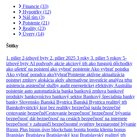
Financie
(33)
Hypotéky
(12)
Náš tím
(3)
Poistenie
(21)
Reality
(23)
Úvery
(14)
Štítky
1. pilier
2-izbové byty
2. pilier
2025
3 roky
3. pilier
5 rokov
5-
izbové byty
AI podvody
akcie
akciový trh
ako fungujú dôchodky
ako ušetriť na poistení
ako vybrať poistenie
Ako vybrať poistku
Ako vybrať poradcu
akoVybraťPoistenie
aktívne
aktualizácia
poistnej zmluvy
alokácia aktív
alternatívne investície
analýza trhu
asistencia
asistenčné služby
audit energetickej efektivity
Austrália
poistenie
auto
automatizácia
banka
banková zmluva
bankové
produkty
bankovníctvo
bankový sektor
Bankový špecialista
banky
banky Slovensko
Banská Bystrica
Banská Bystrica realitný trh
Banskobystrický kraj
bez realitky
bezpečná jazda
bezpečné
cestovanie
bezpečnéCestovanie
bezpečnosť
bezpečnosť bývania
bezpečnosť dát
bezpečnosť na cestách
bezpečnosť na internete
bezpečnosť v zahraničí
bezpečnostné systémy
bezstarostné bývanie
Biznis Plus
biznis úver
blockchain
bonita
bonita klienta
bonus
Branislav
Bratislava
Bratislavský kraj
Bratislavský realitný trh