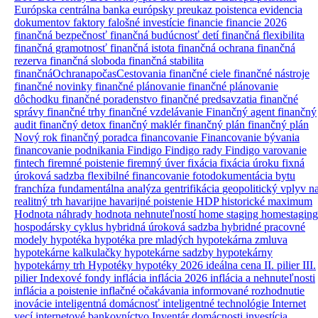
Európska centrálna banka
európsky preukaz poistenca
evidencia
dokumentov
faktory
falošné investície
financie
financie 2026
finančná bezpečnosť
finančná budúcnosť detí
finančná flexibilita
finančná gramotnosť
finančná istota
finančná ochrana
finančná
rezerva
finančná sloboda
finančná stabilita
finančnáOchranapočasCestovania
finančné ciele
finančné nástroje
finančné novinky
finančné plánovanie
finančné plánovanie
dôchodku
finančné poradenstvo
finančné predsavzatia
finančné
správy
finančné trhy
finančné vzdelávanie
Finančný agent
finančný
audit
finančný detox
finančný maklér
finančný plán
finančný plán
Nový rok
finančný poradca
financovanie
Financovanie bývania
financovanie podnikania
Findigo
Findigo rady
Findigo varovanie
fintech
firemné poistenie
firemný úver
fixácia
fixácia úroku
fixná
úroková sadzba
flexibilné financovanie
fotodokumentácia bytu
franchíza
fundamentálna analýza
gentrifikácia
geopolitický vplyv n
realitný trh
havarijne
havarijné poistenie
HDP
historické maximum
Hodnota náhrady
hodnota nehnuteľností
home staging
homestaging
hospodársky cyklus
hybridná úroková sadzba
hybridné pracovné
modely
hypotéka
hypotéka pre mladých
hypotekárna zmluva
hypotekárne kalkulačky
hypotekárne sadzby
hypotekárny
hypotekárny trh
Hypotéky
hypotéky 2026
ideálna cena
II. pilier
III.
pilier
Indexové fondy
inflácia
inflácia 2026
inflácia a nehnuteľnosti
inflácia a poistenie
inflačné očakávania
informované rozhodnutie
inovácie
inteligentná domácnosť
inteligentné technológie
Internet
vecí
internetové bankovníctvo
Inventár domácnosti
investícia