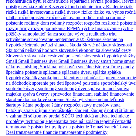
rekonštrukcia bytu
rekonštrukcie
repatriácia
revízia poistiek.
Revízi
poistky
revízia zmlúv
Rezervný fond
riadenie firmy
Riadenie rizík
riziká
riziká investovania
riziká úverov
riziko
riziko vs. výnos
ročná
platba
ročné poistenie
ročné zúčtovanie
rodičia
rodina
rodinné
poistenie
rodinný dom
rodinný rozpočet
rozpočet
rozšírené poisteni
rozvoj firmy
rozvoj podnikania
RPMN
rýchle financovanie
rýchle
pôžičky
samoplatiteľ
šanca
scenáre vývoja realitného trhu
schválenie
schvaľovanie
September 2025
šetrenie
šetrenie na
hypotéke
šetrenie peňazí
situácia
škoda
Skryté náklady
skúsenosti
Skutočná peňažná hodnota
slovenská ekonomika
slovenské cesty
Slovensko
slovensko cestovné poistenie
slovensko hypotéky
služby
Small
Small Business úver
Small Business úvery
smart home
smart
nákupy
smishing
Sociálna poisťovňa
sociálne istoty
solárne panely
špeciálne poistenie
splácanie
splácanie úveru
splátka
splátka
hypotéky
Splátky
spokojnosť klientov
spoluúčasť
sporenie
sporenie
na dôchodok
sporenie pre deti
športové poistenie
spotrebitelský úve
spotrebné úvery
spotrebný
spotrebný úver
správa financií
správa
majetku
správa úverov
sprievodca financiami
stabilné financovanie
starobné dôchodkové sporenie
Starší byt
staršie nehnuteľnosti
štartupy
štátna podpora
štátny rozpočet
stavy meračov
strata
batožiny
strata príjmu
stredoškoláci
študenti
študijný pobyt
štúdium
v zahraničí
súkromný predaj
SZČO
technická analýza
technické
problémy
technológie
telematika
tepelná izolácia
tepelné čerpadlá
termínované poistenie
tipy
tipy na poistenie
Tomáš Vanek
Tovanz
Real
transparentné financie
transparentné podmienky