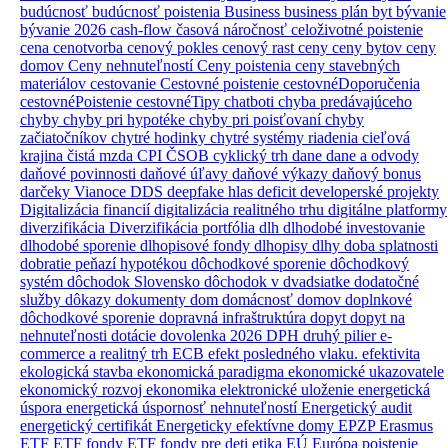
budúcnosť
budúcnosť poistenia
Business
business plán
byt
bývanie
bývanie 2026
cash-flow
časová náročnosť
celoživotné poistenie
cena
cenotvorba
cenový pokles
cenový rast
ceny
ceny bytov
ceny
domov
Ceny nehnuteľností
Ceny poistenia
ceny stavebných
materiálov
cestovanie
Cestovné poistenie
cestovnéDoporučenia
cestovnéPoistenie
cestovnéTipy
chatboti
chyba predávajúceho
chyby
chyby pri hypotéke
chyby pri poisťovaní
chyby
začiatočníkov
chytré hodinky
chytré systémy riadenia
cieľová
krajina
čistá mzda
CPI
ČSOB
cyklický trh
dane
dane a odvody
daňové povinnosti
daňové úľavy
daňové výkazy
daňový bonus
darčeky Vianoce
DDS
deepfake hlas
deficit
developerské projekty
Digitalizácia financií
digitalizácia realitného trhu
digitálne platformy
diverzifikácia
Diverzifikácia portfólia
dlh
dlhodobé investovanie
dlhodobé sporenie
dlhopisové fondy
dlhopisy
dlhy
doba splatnosti
dobratie peňazí hypotékou
dôchodkové sporenie
dôchodkový
systém
dôchodok Slovensko
dôchodok v dvadsiatke
dodatočné
služby
dôkazy
dokumenty
dom
domácnosť
domov
doplnkové
dôchodkové sporenie
dopravná infraštruktúra
dopyt
dopyt na
nehnuteľnosti
dotácie
dovolenka 2026
DPH
druhý pilier
e-
commerce a realitný trh
ECB
efekt posledného vlaku.
efektivita
ekologická stavba
ekonomická paradigma
ekonomické ukazovatele
ekonomický rozvoj
ekonomika
elektronické uloženie
energetická
úspora
energetická úspornosť nehnuteľností
Energetický audit
energetický certifikát
Energeticky efektívne domy
EPZP
Erasmus
ETF
ETF fondy
ETF fondy pre deti
etika
EÚ
Európa poistenie