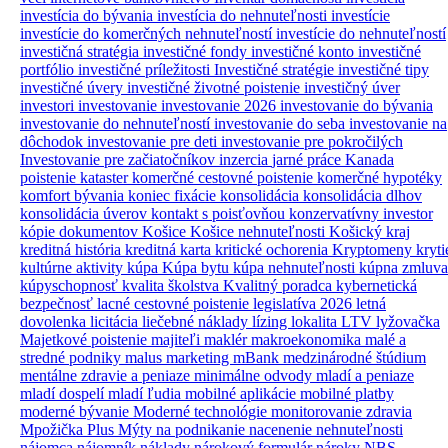
investícia do bývania
investícia do nehnuteľnosti
investície
investície do komerčných nehnuteľností
investície do nehnuteľností
investičná stratégia
investičné fondy
investičné konto
investičné
portfólio
investičné príležitosti
Investičné stratégie
investičné tipy
investičné úvery
investičné životné poistenie
investičný úver
investori
investovanie
investovanie 2026
investovanie do bývania
investovanie do nehnuteľností
investovanie do seba
investovanie na
dôchodok
investovanie pre deti
investovanie pre pokročilých
Investovanie pre začiatočníkov
inzercia
jarné práce
Kanada
poistenie
kataster
komerčné cestovné poistenie
komerčné hypotéky
komfort bývania
koniec fixácie
konsolidácia
konsolidácia dlhov
konsolidácia úverov
kontakt s poisťovňou
konzervatívny investor
kópie dokumentov
Košice
Košice nehnuteľnosti
Košický kraj
kreditná história
kreditná karta
kritické ochorenia
Kryptomeny
kryti
kultúrne aktivity
kúpa
Kúpa bytu
kúpa nehnuteľnosti
kúpna zmluva
kúpyschopnosť
kvalita školstva
Kvalitný poradca
kybernetická
bezpečnosť
lacné cestovné poistenie
legislatíva 2026
letná
dovolenka
licitácia
liečebné náklady
lízing
lokalita
LTV
lyžovačka
Majetkové poistenie
majiteľi
maklér
makroekonomika
malé a
stredné podniky
malus
marketing
mBank
medzinárodné štúdium
mentálne zdravie a peniaze
minimálne odvody
mladí a peniaze
mladí dospelí
mladí ľudia
mobilné aplikácie
mobilné platby
moderné bývanie
Moderné technológie
monitorovanie zdravia
Mpožička Plus
Mýty
na podnikanie
nacenenie nehnuteľnosti
nájomca
nájomník
náklady
nárokový formulár
nároky
NBS