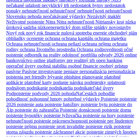
nečakané udalosti
necyklický trh
nedostatok bytov
nedostatok
ponuky nehnuteľností
nehnuteľnosť
nehnuteľnosti
nehnuteľnosti
Slovensko
nehoda
neočakávané výdavky
Nezávislý maklér
Neživotné poistenie
Nitra
Nitra nehnuteľnosti
Nitriansky kraj
nízka
úroková sadzba
nízkoenergetický dom
nižšie splátky
novostavby
Nový rok
nový rok financie
nulová spotreba energie
obchodný plán
obhliadky
ocenenie
ochrana
ochrana kapitálu
ochrana majetku
Ochrana nehnuteľnosti
ochrana peňazí
ochrana príjmu
ochrana
rodiny
ochrana životného prostredia
Ochrana zodpovednosti
očné
poistenie
odborník na reality
odolnosť portfólia
odvody 2026
online
bankovníctvo
online platformy pre realitný trh
open banking
operačné úvery
osobná stabilita
osobné financie
osobný prístup
pasívne
Pasívne investovanie
peniaze
personalizácia
personalizácia
poistenia
pet friendly bývanie
phishing
planovanie
platobné
aplikácie
platobné karty
podanie nároku
podmienky splatnosti
podnájom
podnikanie
podnikatelia
podnikateľské úvery
Podpoistenie
podvody 2026
pohodaNaCestách
pohodlie
pohodlnosť
pohonnné hmoty
pohrebné výdavky
Poistenie
poistenie
2026
poistenie auta
poistenie batožiny
poistenie bytu
poistenie do
Álp
poistenie do zahraničia
Poistenie domácnosti
poistenie domu
poistenie hypotéky
poistenie lyžovačka
poistenie na hory
poistenie
nehnuteľnosti
poistenie práceneschopnosti
poistenie pre študentov
poistenie príjmu
poistenie proti invalidite
poistenie rizík
poistenie
storna zájazdu
poistenie záchrannej akcie
poistenie zimných športov