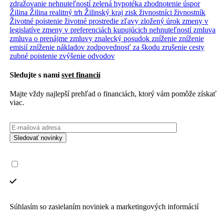
zdražovanie nehnuteľností
zelená hypotéka
zhodnotenie úspor
Žilina
Žilina realitný trh
Žilinský kraj
zisk
živnostníci
živnostník
Životné poistenie
životné prostredie
zľavy
zložený úrok
zmeny v
legislatíve
zmeny v preferenciách kupujúcich nehnuteľností
zmluva
zmluva o prenájme
zmluvy
znalecký posudok
zníženie
zníženie
emisií
zníženie nákladov
zodpovednosť za škodu
zrušenie cesty
zubné poistenie
zvýšenie odvodov
Sledujte s nami
svet financií
Majte vždy najlepší prehľad o financiách, ktorý vám pomôže získať
viac.
Sledovať novinky
Súhlasím so zasielaním noviniek a marketingových informácií