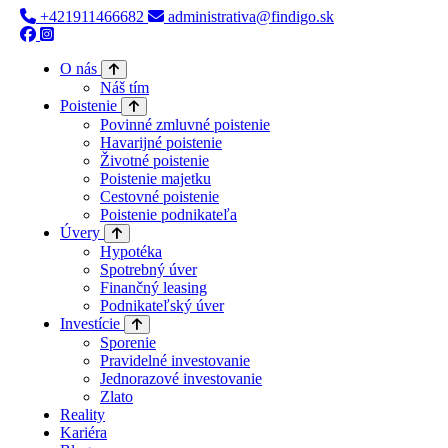
+421911466682
administrativa@findigo.sk
O nás
Náš tím
Poistenie
Povinné zmluvné poistenie
Havarijné poistenie
Životné poistenie
Poistenie majetku
Cestovné poistenie
Poistenie podnikateľa
Úvery
Hypotéka
Spotrebný úver
Finančný leasing
Podnikateľský úver
Investície
Sporenie
Pravidelné investovanie
Jednorazové investovanie
Zlato
Reality
Kariéra