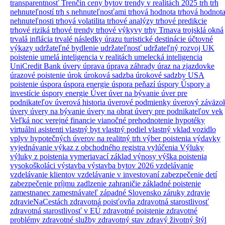
transparentnosť
Trenčín ceny bytov
trendy v realitách 2025
trh
trh
nehnuteľností
trh s nehnuteľnosťami
trhová hodnota
trhová hodnot
nehnuteľnosti
trhová volatilita
trhové analýzy
trhové predikcie
trhové riziká
trhové trendy
trhové výkyvy
trhy
Trnava
trojsklá okná
trvalá inflácia
trvalé následky úrazu
turistické destinácie
účtovné
výkazy
udržateľné bydlenie
udržateľnosť
udržateľný rozvoj
UK
poistenie
umelá inteligencia v realitách
umelecká inteligencia
UniCredit Bank úvery
úprava
úprava záhrady
úraz na zjazdovke
úrazové poistenie
úrok
úroková sadzba
úrokové sadzby
USA
poistenie
úspora
úspora energie
úspora peňazí
úspory
Úspory a
investície
úspory energie
Úver
úver na bývanie
úver pre
podnikateľov
úverová historia
úverové podmienky
úverový záväzo
úvery
úvery na bývanie
úvery na obrat
úvery pre podnikateľov
vek
Veľká noc
verejné financie
vianočné prehodnotenie hypotéky
virtuálni asistenti
vlastný byt
vlastný podiel
vlastný vklad
vozidlo
vplyv hypotečných úverov na realitný trh
výber poistenia
výdavky
vyjednávanie
výkaz z obchodného registra
vylúčenia
Výluky
výluky z poistenia
vymeriavací základ
výnosy
výška poistenia
vysokoškoláci
výstavba
výstavba bytov 2026
vzdelávanie
vzdelávanie klientov
vzdelávanie v investovaní
zabezpečenie detí
zabezpečenie príjmu
zadlzenie
zahraničie
základné poistenie
zamestnanec
zamestnávateľ
západné Slovensko
záruky
zdravie
zdravieNaCestách
zdravotná poisťovňa
zdravotná starostlivosť
zdravotná starostlivosť v EÚ
zdravotné poistenie
zdravotné
problémy
zdravotné služby
zdravotný stav
zdravý životný štýl