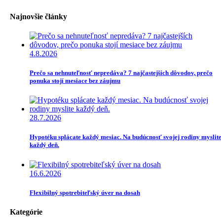
Najnovšie články
4.8.2026
Prečo sa nehnuteľnosť nepredáva? 7 najčastejších dôvodov, prečo
ponuka stojí mesiace bez záujmu
28.7.2026
Hypotéku splácate každý mesiac. Na budúcnosť svojej rodiny myslit
každý deň.
16.6.2026
Flexibilný spotrebiteľský úver na dosah
Kategórie