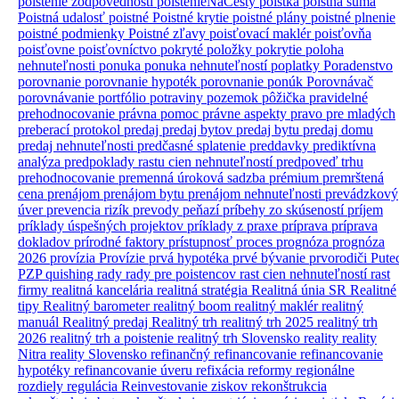
poistenie zodpovednosti
poistenieNaCesty
poistka
poistná suma
Poistná udalosť
poistné
Poistné krytie
poistné plány
poistné plnenie
poistné podmienky
Poistné zľavy
poisťovací maklér
poisťovňa
poisťovne
poisťovníctvo
pokryté položky
pokrytie
poloha
nehnuteľnosti
ponuka
ponuka nehnuteľností
poplatky
Poradenstvo
porovnanie
porovnanie hypoték
porovnanie ponúk
Porovnávač
porovnávanie
portfólio
potraviny
pozemok
pôžička
pravidelné
prehodnocovanie
právna pomoc
právne aspekty
pravo
pre mladých
preberací protokol
predaj
predaj bytov
predaj bytu
predaj domu
predaj nehnuteľnosti
predčasné splatenie
preddavky
prediktívna
analýza
predpoklady rastu cien nehnuteľností
predpoveď trhu
prehodnocovanie
premenná úroková sadzba
prémium
premrštená
cena
prenájom
prenájom bytu
prenájom nehnuteľnosti
prevádzkový
úver
prevencia rizík
prevody peňazí
príbehy zo skúseností
príjem
príklady úspešných projektov
príklady z praxe
príprava
príprava
dokladov
prírodné faktory
prístupnosť
proces
prognóza
prognóza
2026
provízia
Provízie
prvá hypotéka
prvé bývanie
prvorodiči
Pute
PZP
quishing
rady
rady pre poistencov
rast cien nehnuteľností
rast
firmy
realitná kancelária
realitná stratégia
Realitná únia SR
Realitné
tipy
Realitný barometer
realitný boom
realitný maklér
realitný
manuál
Realitný predaj
Realitný trh
realitný trh 2025
realitný trh
2026
realitný trh a poistenie
realitný trh Slovensko
reality
reality
Nitra
reality Slovensko
refinančný
refinancovanie
refinancovanie
hypotéky
refinancovanie úveru
refixácia
reformy
regionálne
rozdiely
regulácia
Reinvestovanie ziskov
rekonštrukcia