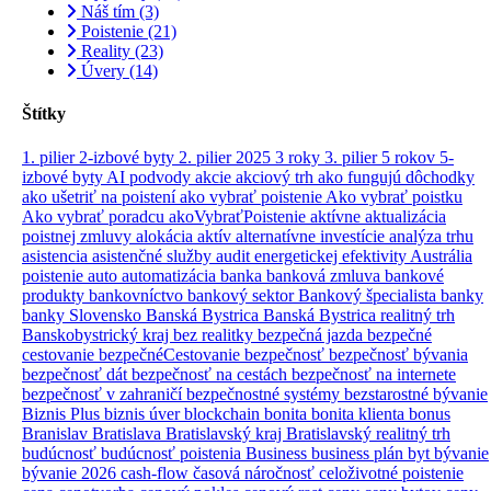
Náš tím
(3)
Poistenie
(21)
Reality
(23)
Úvery
(14)
Štítky
1. pilier
2-izbové byty
2. pilier
2025
3 roky
3. pilier
5 rokov
5-
izbové byty
AI podvody
akcie
akciový trh
ako fungujú dôchodky
ako ušetriť na poistení
ako vybrať poistenie
Ako vybrať poistku
Ako vybrať poradcu
akoVybraťPoistenie
aktívne
aktualizácia
poistnej zmluvy
alokácia aktív
alternatívne investície
analýza trhu
asistencia
asistenčné služby
audit energetickej efektivity
Austrália
poistenie
auto
automatizácia
banka
banková zmluva
bankové
produkty
bankovníctvo
bankový sektor
Bankový špecialista
banky
banky Slovensko
Banská Bystrica
Banská Bystrica realitný trh
Banskobystrický kraj
bez realitky
bezpečná jazda
bezpečné
cestovanie
bezpečnéCestovanie
bezpečnosť
bezpečnosť bývania
bezpečnosť dát
bezpečnosť na cestách
bezpečnosť na internete
bezpečnosť v zahraničí
bezpečnostné systémy
bezstarostné bývanie
Biznis Plus
biznis úver
blockchain
bonita
bonita klienta
bonus
Branislav
Bratislava
Bratislavský kraj
Bratislavský realitný trh
budúcnosť
budúcnosť poistenia
Business
business plán
byt
bývanie
bývanie 2026
cash-flow
časová náročnosť
celoživotné poistenie