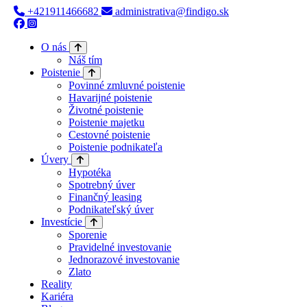
+421911466682
administrativa@findigo.sk
O nás
Náš tím
Poistenie
Povinné zmluvné poistenie
Havarijné poistenie
Životné poistenie
Poistenie majetku
Cestovné poistenie
Poistenie podnikateľa
Úvery
Hypotéka
Spotrebný úver
Finančný leasing
Podnikateľský úver
Investície
Sporenie
Pravidelné investovanie
Jednorazové investovanie
Zlato
Reality
Kariéra