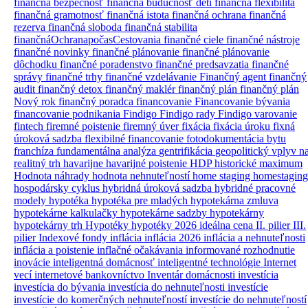
finančná bezpečnosť
finančná budúcnosť detí
finančná flexibilita
finančná gramotnosť
finančná istota
finančná ochrana
finančná
rezerva
finančná sloboda
finančná stabilita
finančnáOchranapočasCestovania
finančné ciele
finančné nástroje
finančné novinky
finančné plánovanie
finančné plánovanie
dôchodku
finančné poradenstvo
finančné predsavzatia
finančné
správy
finančné trhy
finančné vzdelávanie
Finančný agent
finančný
audit
finančný detox
finančný maklér
finančný plán
finančný plán
Nový rok
finančný poradca
financovanie
Financovanie bývania
financovanie podnikania
Findigo
Findigo rady
Findigo varovanie
fintech
firemné poistenie
firemný úver
fixácia
fixácia úroku
fixná
úroková sadzba
flexibilné financovanie
fotodokumentácia bytu
franchíza
fundamentálna analýza
gentrifikácia
geopolitický vplyv n
realitný trh
havarijne
havarijné poistenie
HDP
historické maximum
Hodnota náhrady
hodnota nehnuteľností
home staging
homestaging
hospodársky cyklus
hybridná úroková sadzba
hybridné pracovné
modely
hypotéka
hypotéka pre mladých
hypotekárna zmluva
hypotekárne kalkulačky
hypotekárne sadzby
hypotekárny
hypotekárny trh
Hypotéky
hypotéky 2026
ideálna cena
II. pilier
III.
pilier
Indexové fondy
inflácia
inflácia 2026
inflácia a nehnuteľnosti
inflácia a poistenie
inflačné očakávania
informované rozhodnutie
inovácie
inteligentná domácnosť
inteligentné technológie
Internet
vecí
internetové bankovníctvo
Inventár domácnosti
investícia
investícia do bývania
investícia do nehnuteľnosti
investície
investície do komerčných nehnuteľností
investície do nehnuteľností