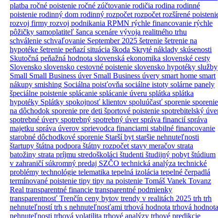
platba
ročné poistenie
ročné zúčtovanie
rodičia
rodina
rodinné
poistenie
rodinný dom
rodinný rozpočet
rozpočet
rozšírené poisteni
rozvoj firmy
rozvoj podnikania
RPMN
rýchle financovanie
rýchle
pôžičky
samoplatiteľ
šanca
scenáre vývoja realitného trhu
schválenie
schvaľovanie
September 2025
šetrenie
šetrenie na
hypotéke
šetrenie peňazí
situácia
škoda
Skryté náklady
skúsenosti
Skutočná peňažná hodnota
slovenská ekonomika
slovenské cesty
Slovensko
slovensko cestovné poistenie
slovensko hypotéky
služby
Small
Small Business úver
Small Business úvery
smart home
smart
nákupy
smishing
Sociálna poisťovňa
sociálne istoty
solárne panely
špeciálne poistenie
splácanie
splácanie úveru
splátka
splátka
hypotéky
Splátky
spokojnosť klientov
spoluúčasť
sporenie
sporenie
na dôchodok
sporenie pre deti
športové poistenie
spotrebitelský úve
spotrebné úvery
spotrebný
spotrebný úver
správa financií
správa
majetku
správa úverov
sprievodca financiami
stabilné financovanie
starobné dôchodkové sporenie
Starší byt
staršie nehnuteľnosti
štartupy
štátna podpora
štátny rozpočet
stavy meračov
strata
batožiny
strata príjmu
stredoškoláci
študenti
študijný pobyt
štúdium
v zahraničí
súkromný predaj
SZČO
technická analýza
technické
problémy
technológie
telematika
tepelná izolácia
tepelné čerpadlá
termínované poistenie
tipy
tipy na poistenie
Tomáš Vanek
Tovanz
Real
transparentné financie
transparentné podmienky
transparentnosť
Trenčín ceny bytov
trendy v realitách 2025
trh
trh
nehnuteľností
trh s nehnuteľnosťami
trhová hodnota
trhová hodnot
nehnuteľnosti
trhová volatilita
trhové analýzy
trhové predikcie