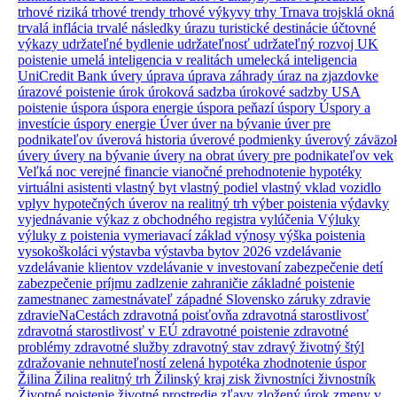
trhové riziká
trhové trendy
trhové výkyvy
trhy
Trnava
trojsklá okná
trvalá inflácia
trvalé následky úrazu
turistické destinácie
účtovné
výkazy
udržateľné bydlenie
udržateľnosť
udržateľný rozvoj
UK
poistenie
umelá inteligencia v realitách
umelecká inteligencia
UniCredit Bank úvery
úprava
úprava záhrady
úraz na zjazdovke
úrazové poistenie
úrok
úroková sadzba
úrokové sadzby
USA
poistenie
úspora
úspora energie
úspora peňazí
úspory
Úspory a
investície
úspory energie
Úver
úver na bývanie
úver pre
podnikateľov
úverová historia
úverové podmienky
úverový záväzo
úvery
úvery na bývanie
úvery na obrat
úvery pre podnikateľov
vek
Veľká noc
verejné financie
vianočné prehodnotenie hypotéky
virtuálni asistenti
vlastný byt
vlastný podiel
vlastný vklad
vozidlo
vplyv hypotečných úverov na realitný trh
výber poistenia
výdavky
vyjednávanie
výkaz z obchodného registra
vylúčenia
Výluky
výluky z poistenia
vymeriavací základ
výnosy
výška poistenia
vysokoškoláci
výstavba
výstavba bytov 2026
vzdelávanie
vzdelávanie klientov
vzdelávanie v investovaní
zabezpečenie detí
zabezpečenie príjmu
zadlzenie
zahraničie
základné poistenie
zamestnanec
zamestnávateľ
západné Slovensko
záruky
zdravie
zdravieNaCestách
zdravotná poisťovňa
zdravotná starostlivosť
zdravotná starostlivosť v EÚ
zdravotné poistenie
zdravotné
problémy
zdravotné služby
zdravotný stav
zdravý životný štýl
zdražovanie nehnuteľností
zelená hypotéka
zhodnotenie úspor
Žilina
Žilina realitný trh
Žilinský kraj
zisk
živnostníci
živnostník
Životné poistenie
životné prostredie
zľavy
zložený úrok
zmeny v