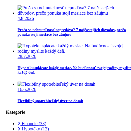
4.8.2026
Prečo sa nehnuteľnosť nepredáva? 7 najčastejších dôvodov, prečo
ponuka stojí mesiace bez záujmu
28.7.2026
Hypotéku splácate každý mesiac. Na budúcnosť svojej rodiny myslit
každý deň.
16.6.2026
Flexibilný spotrebiteľský úver na dosah
Kategórie
Financie
(33)
Hypotéky
(12)