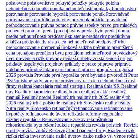
poisťovne
poisťovníctvo
pokryté položky
pokrytie
poloha
nehnuteľnosti
ponuka
ponuka nehnuteľností
poplatky
Poradenstvo
porovnanie
porovnanie hypoték
porovnanie ponúk
Porovnávač
porovnávanie
portfólio
potraviny
pozemok
pôžička
pravidelné
prehodnocovanie
právna pomoc
právne aspekty
pravo
pre mladých
preberací protokol
predaj
predaj bytov
predaj bytu
predaj domu
predaj nehnuteľnosti
predčasné splatenie
preddavky
prediktívna
analýza
predpoklady rastu cien nehnuteľností
predpoveď trhu
prehodnocovanie
premenná úroková sadzba
prémium
premrštená
cena
prenájom
prenájom bytu
prenájom nehnuteľnosti
prevádzkový
úver
prevencia rizík
prevody peňazí
príbehy zo skúseností
príjem
príklady úspešných projektov
príklady z praxe
príprava
príprava
dokladov
prírodné faktory
prístupnosť
proces
prognóza
prognóza
2026
provízia
Provízie
prvá hypotéka
prvé bývanie
prvorodiči
Pute
PZP
quishing
rady
rady pre poistencov
rast cien nehnuteľností
rast
firmy
realitná kancelária
realitná stratégia
Realitná únia SR
Realitné
tipy
Realitný barometer
realitný boom
realitný maklér
realitný
manuál
Realitný predaj
Realitný trh
realitný trh 2025
realitný trh
2026
realitný trh a poistenie
realitný trh Slovensko
reality
reality
Nitra
reality Slovensko
refinančný
refinancovanie
refinancovanie
hypotéky
refinancovanie úveru
refixácia
reformy
regionálne
rozdiely
regulácia
Reinvestovanie ziskov
rekonštrukcia
rekonštrukcia bytu
rekonštrukcie
repatriácia
revízia poistiek.
Revízi
poistky
revízia zmlúv
Rezervný fond
riadenie firmy
Riadenie rizík
riziká
riziká investovania
riziká úverov
riziko
riziko vs. výnos
ročná