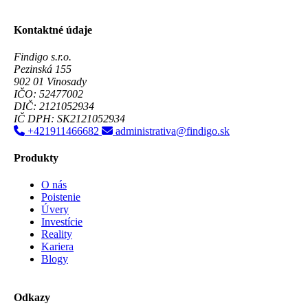
Kontaktné údaje
Findigo s.r.o.
Pezinská 155
902 01 Vinosady
IČO: 52477002
DIČ: 2121052934
IČ DPH: SK2121052934
+421911466682
administrativa@findigo.sk
Produkty
O nás
Poistenie
Úvery
Investície
Reality
Kariera
Blogy
Odkazy