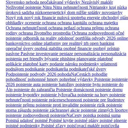
Slovensko
nehoda
neočakávané výdavky
Nezávislý maklér
Neživotné poistenie
Nitra
Nitra nehnuteľnosti
Nitriansky kraj
nízka
úroková sadzba
nízkoenergetický dom
nižšie splátky
novostavby
Nový rok
nový rok financie
nulová spotreba energie
obchodný plán
obhliadky
ocenenie
ochrana
ochrana kapitálu
ochrana majetku
Ochrana nehnuteľnosti
ochrana peňazí
ochrana príjmu
ochrana
rodiny
ochrana životného prostredia
Ochrana zodpovednosti
očné
poistenie
odborník na reality
odolnosť portfólia
odvody 2026
online
bankovníctvo
online platformy pre realitný trh
open banking
operačné úvery
osobná stabilita
osobné financie
osobný prístup
pasívne
Pasívne investovanie
peniaze
personalizácia
personalizácia
poistenia
pet friendly bývanie
phishing
planovanie
platobné
aplikácie
platobné karty
podanie nároku
podmienky splatnosti
podnájom
podnikanie
podnikatelia
podnikateľské úvery
Podpoistenie
podvody 2026
pohodaNaCestách
pohodlie
pohodlnosť
pohonnné hmoty
pohrebné výdavky
Poistenie
poistenie
2026
poistenie auta
poistenie batožiny
poistenie bytu
poistenie do
Álp
poistenie do zahraničia
Poistenie domácnosti
poistenie domu
poistenie hypotéky
poistenie lyžovačka
poistenie na hory
poistenie
nehnuteľnosti
poistenie práceneschopnosti
poistenie pre študentov
poistenie príjmu
poistenie proti invalidite
poistenie rizík
poistenie
storna zájazdu
poistenie záchrannej akcie
poistenie zimných športov
poistenie zodpovednosti
poistenieNaCesty
poistka
poistná suma
Poistná udalosť
poistné
Poistné krytie
poistné plány
poistné plnenie
poistné podmienky
Poistné zľavy
poisťovací maklér
poisťovňa