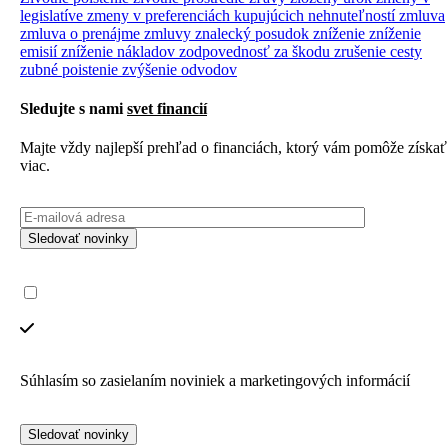
legislatíve
zmeny v preferenciách kupujúcich nehnuteľností
zmluva
zmluva o prenájme
zmluvy
znalecký posudok
zníženie
zníženie
emisií
zníženie nákladov
zodpovednosť za škodu
zrušenie cesty
zubné poistenie
zvýšenie odvodov
Sledujte s nami
svet financií
Majte vždy najlepší prehľad o financiách, ktorý vám pomôže získať
viac.
Sledovať novinky
Súhlasím so zasielaním noviniek a marketingových informácií
Sledovať novinky