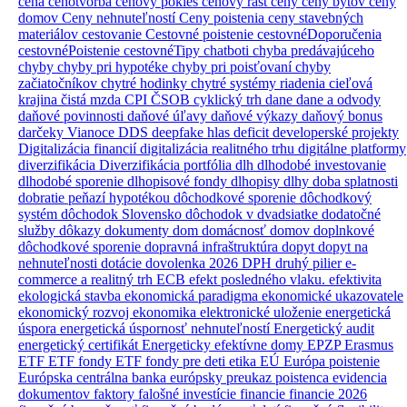
cena
cenotvorba
cenový pokles
cenový rast
ceny
ceny bytov
ceny
domov
Ceny nehnuteľností
Ceny poistenia
ceny stavebných
materiálov
cestovanie
Cestovné poistenie
cestovnéDoporučenia
cestovnéPoistenie
cestovnéTipy
chatboti
chyba predávajúceho
chyby
chyby pri hypotéke
chyby pri poisťovaní
chyby
začiatočníkov
chytré hodinky
chytré systémy riadenia
cieľová
krajina
čistá mzda
CPI
ČSOB
cyklický trh
dane
dane a odvody
daňové povinnosti
daňové úľavy
daňové výkazy
daňový bonus
darčeky Vianoce
DDS
deepfake hlas
deficit
developerské projekty
Digitalizácia financií
digitalizácia realitného trhu
digitálne platformy
diverzifikácia
Diverzifikácia portfólia
dlh
dlhodobé investovanie
dlhodobé sporenie
dlhopisové fondy
dlhopisy
dlhy
doba splatnosti
dobratie peňazí hypotékou
dôchodkové sporenie
dôchodkový
systém
dôchodok Slovensko
dôchodok v dvadsiatke
dodatočné
služby
dôkazy
dokumenty
dom
domácnosť
domov
doplnkové
dôchodkové sporenie
dopravná infraštruktúra
dopyt
dopyt na
nehnuteľnosti
dotácie
dovolenka 2026
DPH
druhý pilier
e-
commerce a realitný trh
ECB
efekt posledného vlaku.
efektivita
ekologická stavba
ekonomická paradigma
ekonomické ukazovatele
ekonomický rozvoj
ekonomika
elektronické uloženie
energetická
úspora
energetická úspornosť nehnuteľností
Energetický audit
energetický certifikát
Energeticky efektívne domy
EPZP
Erasmus
ETF
ETF fondy
ETF fondy pre deti
etika
EÚ
Európa poistenie
Európska centrálna banka
európsky preukaz poistenca
evidencia
dokumentov
faktory
falošné investície
financie
financie 2026