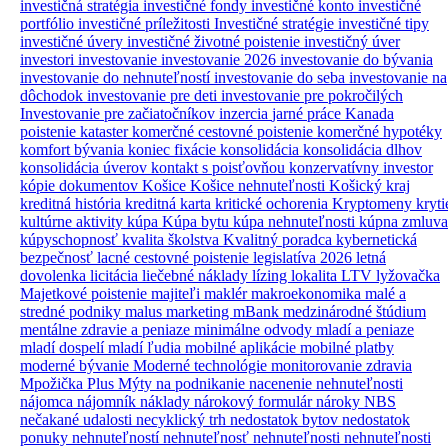
investičná stratégia
investičné fondy
investičné konto
investičné
portfólio
investičné príležitosti
Investičné stratégie
investičné tipy
investičné úvery
investičné životné poistenie
investičný úver
investori
investovanie
investovanie 2026
investovanie do bývania
investovanie do nehnuteľností
investovanie do seba
investovanie na
dôchodok
investovanie pre deti
investovanie pre pokročilých
Investovanie pre začiatočníkov
inzercia
jarné práce
Kanada
poistenie
kataster
komerčné cestovné poistenie
komerčné hypotéky
komfort bývania
koniec fixácie
konsolidácia
konsolidácia dlhov
konsolidácia úverov
kontakt s poisťovňou
konzervatívny investor
kópie dokumentov
Košice
Košice nehnuteľnosti
Košický kraj
kreditná história
kreditná karta
kritické ochorenia
Kryptomeny
kryti
kultúrne aktivity
kúpa
Kúpa bytu
kúpa nehnuteľnosti
kúpna zmluva
kúpyschopnosť
kvalita školstva
Kvalitný poradca
kybernetická
bezpečnosť
lacné cestovné poistenie
legislatíva 2026
letná
dovolenka
licitácia
liečebné náklady
lízing
lokalita
LTV
lyžovačka
Majetkové poistenie
majiteľi
maklér
makroekonomika
malé a
stredné podniky
malus
marketing
mBank
medzinárodné štúdium
mentálne zdravie a peniaze
minimálne odvody
mladí a peniaze
mladí dospelí
mladí ľudia
mobilné aplikácie
mobilné platby
moderné bývanie
Moderné technológie
monitorovanie zdravia
Mpožička Plus
Mýty
na podnikanie
nacenenie nehnuteľnosti
nájomca
nájomník
náklady
nárokový formulár
nároky
NBS
nečakané udalosti
necyklický trh
nedostatok bytov
nedostatok
ponuky nehnuteľností
nehnuteľnosť
nehnuteľnosti
nehnuteľnosti