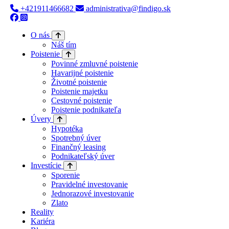
+421911466682
administrativa@findigo.sk
O nás
Náš tím
Poistenie
Povinné zmluvné poistenie
Havarijné poistenie
Životné poistenie
Poistenie majetku
Cestovné poistenie
Poistenie podnikateľa
Úvery
Hypotéka
Spotrebný úver
Finančný leasing
Podnikateľský úver
Investície
Sporenie
Pravidelné investovanie
Jednorazové investovanie
Zlato
Reality
Kariéra