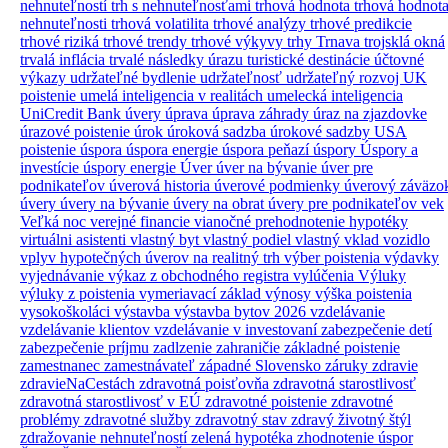
nehnuteľností
trh s nehnuteľnosťami
trhová hodnota
trhová hodnot
nehnuteľnosti
trhová volatilita
trhové analýzy
trhové predikcie
trhové riziká
trhové trendy
trhové výkyvy
trhy
Trnava
trojsklá okná
trvalá inflácia
trvalé následky úrazu
turistické destinácie
účtovné
výkazy
udržateľné bydlenie
udržateľnosť
udržateľný rozvoj
UK
poistenie
umelá inteligencia v realitách
umelecká inteligencia
UniCredit Bank úvery
úprava
úprava záhrady
úraz na zjazdovke
úrazové poistenie
úrok
úroková sadzba
úrokové sadzby
USA
poistenie
úspora
úspora energie
úspora peňazí
úspory
Úspory a
investície
úspory energie
Úver
úver na bývanie
úver pre
podnikateľov
úverová historia
úverové podmienky
úverový záväzo
úvery
úvery na bývanie
úvery na obrat
úvery pre podnikateľov
vek
Veľká noc
verejné financie
vianočné prehodnotenie hypotéky
virtuálni asistenti
vlastný byt
vlastný podiel
vlastný vklad
vozidlo
vplyv hypotečných úverov na realitný trh
výber poistenia
výdavky
vyjednávanie
výkaz z obchodného registra
vylúčenia
Výluky
výluky z poistenia
vymeriavací základ
výnosy
výška poistenia
vysokoškoláci
výstavba
výstavba bytov 2026
vzdelávanie
vzdelávanie klientov
vzdelávanie v investovaní
zabezpečenie detí
zabezpečenie príjmu
zadlzenie
zahraničie
základné poistenie
zamestnanec
zamestnávateľ
západné Slovensko
záruky
zdravie
zdravieNaCestách
zdravotná poisťovňa
zdravotná starostlivosť
zdravotná starostlivosť v EÚ
zdravotné poistenie
zdravotné
problémy
zdravotné služby
zdravotný stav
zdravý životný štýl
zdražovanie nehnuteľností
zelená hypotéka
zhodnotenie úspor