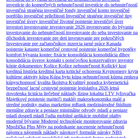
investície do komerčných nehnuteľností
investície do nehnuteľností
investičná stratégia
investičné fondy
investičné konto
investičné
portfólio
investičné príležitosti
Investičné stratégie
investičné tipy
investičné úvery
investičné životné poistenie
investičný úver
investori
investovanie
investovanie 2026
investovanie do bývania
investovanie do nehnuteľností
investovanie do seba
investovanie na
dôchodok
investovanie pre deti
investovanie pre pokročilých
Investovanie pre začiatočníkov
inzercia
jarné práce
Kanada
poistenie
kataster
komerčné cestovné poistenie
komerčné hypotéky
komfort bývania
koniec fixácie
konsolidácia
konsolidácia dlhov
konsolidácia úverov
kontakt s poisťovňou
konzervatívny investor
kópie dokumentov
Košice
Košice nehnuteľnosti
Košický kraj
kreditná história
kreditná karta
kritické ochorenia
Kryptomeny
kryti
kultúrne aktivity
kúpa
Kúpa bytu
kúpa nehnuteľnosti
kúpna zmluva
kúpyschopnosť
kvalita školstva
Kvalitný poradca
kybernetická
bezpečnosť
lacné cestovné poistenie
legislatíva 2026
letná
dovolenka
licitácia
liečebné náklady
lízing
lokalita
LTV
lyžovačka
Majetkové poistenie
majiteľi
maklér
makroekonomika
malé a
stredné podniky
malus
marketing
mBank
medzinárodné štúdium
mentálne zdravie a peniaze
minimálne odvody
mladí a peniaze
mladí dospelí
mladí ľudia
mobilné aplikácie
mobilné platby
moderné bývanie
Moderné technológie
monitorovanie zdravia
Mpožička Plus
Mýty
na podnikanie
nacenenie nehnuteľnosti
nájomca
nájomník
náklady
nárokový formulár
nároky
NBS
nečakané udalosti
necyklický trh
nedostatok bytov
nedostatok