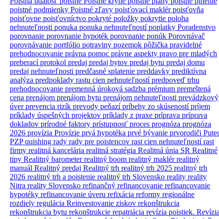
Poistná udalosť
poistné
Poistné krytie
poistné plány
poistné plnenie
poistné podmienky
Poistné zľavy
poisťovací maklér
poisťovňa
poisťovne
poisťovníctvo
pokryté položky
pokrytie
poloha
nehnuteľnosti
ponuka
ponuka nehnuteľností
poplatky
Poradenstvo
porovnanie
porovnanie hypoték
porovnanie ponúk
Porovnávač
porovnávanie
portfólio
potraviny
pozemok
pôžička
pravidelné
prehodnocovanie
právna pomoc
právne aspekty
pravo
pre mladých
preberací protokol
predaj
predaj bytov
predaj bytu
predaj domu
predaj nehnuteľnosti
predčasné splatenie
preddavky
prediktívna
analýza
predpoklady rastu cien nehnuteľností
predpoveď trhu
prehodnocovanie
premenná úroková sadzba
prémium
premrštená
cena
prenájom
prenájom bytu
prenájom nehnuteľnosti
prevádzkový
úver
prevencia rizík
prevody peňazí
príbehy zo skúseností
príjem
príklady úspešných projektov
príklady z praxe
príprava
príprava
dokladov
prírodné faktory
prístupnosť
proces
prognóza
prognóza
2026
provízia
Provízie
prvá hypotéka
prvé bývanie
prvorodiči
Pute
PZP
quishing
rady
rady pre poistencov
rast cien nehnuteľností
rast
firmy
realitná kancelária
realitná stratégia
Realitná únia SR
Realitné
tipy
Realitný barometer
realitný boom
realitný maklér
realitný
manuál
Realitný predaj
Realitný trh
realitný trh 2025
realitný trh
2026
realitný trh a poistenie
realitný trh Slovensko
reality
reality
Nitra
reality Slovensko
refinančný
refinancovanie
refinancovanie
hypotéky
refinancovanie úveru
refixácia
reformy
regionálne
rozdiely
regulácia
Reinvestovanie ziskov
rekonštrukcia
rekonštrukcia bytu
rekonštrukcie
repatriácia
revízia poistiek.
Revízi