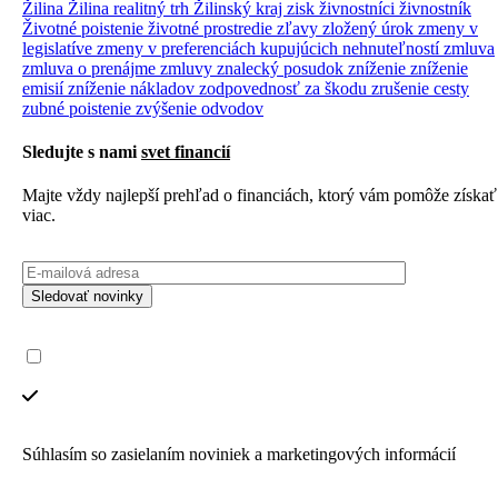
Žilina
Žilina realitný trh
Žilinský kraj
zisk
živnostníci
živnostník
Životné poistenie
životné prostredie
zľavy
zložený úrok
zmeny v
legislatíve
zmeny v preferenciách kupujúcich nehnuteľností
zmluva
zmluva o prenájme
zmluvy
znalecký posudok
zníženie
zníženie
emisií
zníženie nákladov
zodpovednosť za škodu
zrušenie cesty
zubné poistenie
zvýšenie odvodov
Sledujte s nami
svet financií
Majte vždy najlepší prehľad o financiách, ktorý vám pomôže získať
viac.
Sledovať novinky
Súhlasím so zasielaním noviniek a marketingových informácií