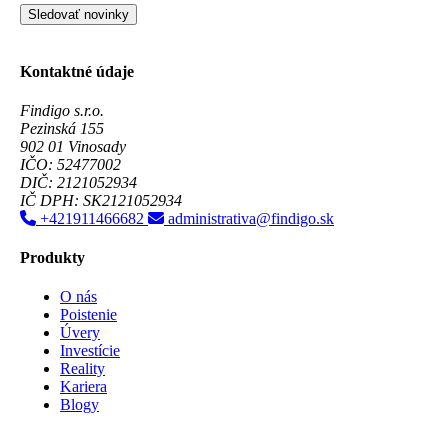
Sledovať novinky
Kontaktné údaje
Findigo s.r.o.
Pezinská 155
902 01 Vinosady
IČO: 52477002
DIČ: 2121052934
IČ DPH: SK2121052934
+421911466682
administrativa@findigo.sk
Produkty
O nás
Poistenie
Úvery
Investície
Reality
Kariera
Blogy