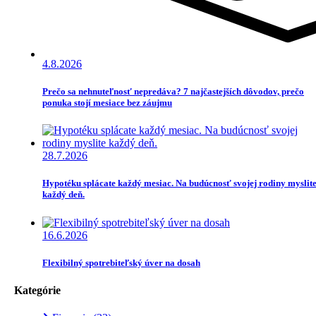
4.8.2026
Prečo sa nehnuteľnosť nepredáva? 7 najčastejších dôvodov, prečo
ponuka stojí mesiace bez záujmu
28.7.2026
Hypotéku splácate každý mesiac. Na budúcnosť svojej rodiny myslit
každý deň.
16.6.2026
Flexibilný spotrebiteľský úver na dosah
Kategórie