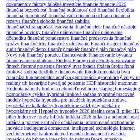
dokumentov
faktory
falošné investície
financie
financie 2026
finančná bezpečnosť
finančná budúcnosť detí
finančná flexibilita
finančná gramotnosť
finančná istota
finančná ochrana
finančná
rezerva
finančná sloboda
finančná stabilita
finančnáOchranapočasCestovania
finančné ciele
finančné nástroje
finančné novinky
finančné plánovanie
finančné plánovanie
dôchodku
finančné poradenstvo
finančné predsavzatia
finančné
správy
finančné trhy
finančné vzdelávanie
Finančný agent
finančný
audit
finančný detox
finančný maklér
finančný plán
finančný plán
Nový rok
finančný poradca
financovanie
Financovanie bývania
financovanie podnikania
Findigo
Findigo rady
Findigo varovanie
fintech
firemné poistenie
firemný úver
fixácia
fixácia úroku
fixná
úroková sadzba
flexibilné financovanie
fotodokumentácia bytu
franchíza
fundamentálna analýza
gentrifikácia
geopolitický vplyv n
realitný trh
havarijne
havarijné poistenie
HDP
historické maximum
Hodnota náhrady
hodnota nehnuteľností
home staging
homestaging
hospodársky cyklus
hybridná úroková sadzba
hybridné pracovné
modely
hypotéka
hypotéka pre mladých
hypotekárna zmluva
hypotekárne kalkulačky
hypotekárne sadzby
hypotekárny
hypotekárny trh
Hypotéky
hypotéky 2026
ideálna cena
II. pilier
III.
pilier
Indexové fondy
inflácia
inflácia 2026
inflácia a nehnuteľnosti
inflácia a poistenie
inflačné očakávania
informované rozhodnutie
inovácie
inteligentná domácnosť
inteligentné technológie
Internet
vecí
internetové bankovníctvo
Inventár domácnosti
investícia
investícia do bývania
investícia do nehnuteľnosti
investície