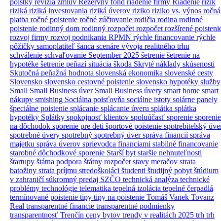
poistky
revízia zmlúv
Rezervný fond
riadenie firmy
Riadenie rizík
riziká
riziká investovania
riziká úverov
riziko
riziko vs. výnos
ročná
platba
ročné poistenie
ročné zúčtovanie
rodičia
rodina
rodinné
poistenie
rodinný dom
rodinný rozpočet
rozpočet
rozšírené poisteni
rozvoj firmy
rozvoj podnikania
RPMN
rýchle financovanie
rýchle
pôžičky
samoplatiteľ
šanca
scenáre vývoja realitného trhu
schválenie
schvaľovanie
September 2025
šetrenie
šetrenie na
hypotéke
šetrenie peňazí
situácia
škoda
Skryté náklady
skúsenosti
Skutočná peňažná hodnota
slovenská ekonomika
slovenské cesty
Slovensko
slovensko cestovné poistenie
slovensko hypotéky
služby
Small
Small Business úver
Small Business úvery
smart home
smart
nákupy
smishing
Sociálna poisťovňa
sociálne istoty
solárne panely
špeciálne poistenie
splácanie
splácanie úveru
splátka
splátka
hypotéky
Splátky
spokojnosť klientov
spoluúčasť
sporenie
sporenie
na dôchodok
sporenie pre deti
športové poistenie
spotrebitelský úve
spotrebné úvery
spotrebný
spotrebný úver
správa financií
správa
majetku
správa úverov
sprievodca financiami
stabilné financovanie
starobné dôchodkové sporenie
Starší byt
staršie nehnuteľnosti
štartupy
štátna podpora
štátny rozpočet
stavy meračov
strata
batožiny
strata príjmu
stredoškoláci
študenti
študijný pobyt
štúdium
v zahraničí
súkromný predaj
SZČO
technická analýza
technické
problémy
technológie
telematika
tepelná izolácia
tepelné čerpadlá
termínované poistenie
tipy
tipy na poistenie
Tomáš Vanek
Tovanz
Real
transparentné financie
transparentné podmienky
transparentnosť
Trenčín ceny bytov
trendy v realitách 2025
trh
trh