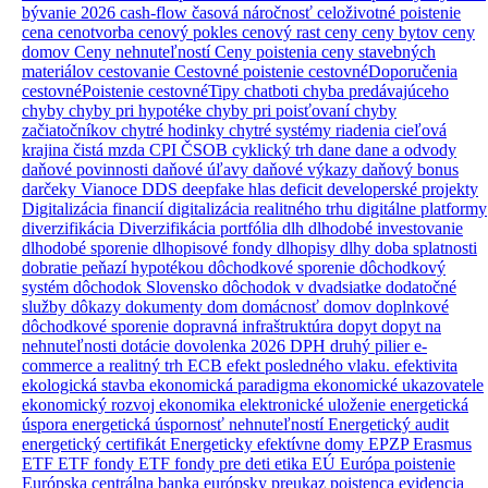
bývanie 2026
cash-flow
časová náročnosť
celoživotné poistenie
cena
cenotvorba
cenový pokles
cenový rast
ceny
ceny bytov
ceny
domov
Ceny nehnuteľností
Ceny poistenia
ceny stavebných
materiálov
cestovanie
Cestovné poistenie
cestovnéDoporučenia
cestovnéPoistenie
cestovnéTipy
chatboti
chyba predávajúceho
chyby
chyby pri hypotéke
chyby pri poisťovaní
chyby
začiatočníkov
chytré hodinky
chytré systémy riadenia
cieľová
krajina
čistá mzda
CPI
ČSOB
cyklický trh
dane
dane a odvody
daňové povinnosti
daňové úľavy
daňové výkazy
daňový bonus
darčeky Vianoce
DDS
deepfake hlas
deficit
developerské projekty
Digitalizácia financií
digitalizácia realitného trhu
digitálne platformy
diverzifikácia
Diverzifikácia portfólia
dlh
dlhodobé investovanie
dlhodobé sporenie
dlhopisové fondy
dlhopisy
dlhy
doba splatnosti
dobratie peňazí hypotékou
dôchodkové sporenie
dôchodkový
systém
dôchodok Slovensko
dôchodok v dvadsiatke
dodatočné
služby
dôkazy
dokumenty
dom
domácnosť
domov
doplnkové
dôchodkové sporenie
dopravná infraštruktúra
dopyt
dopyt na
nehnuteľnosti
dotácie
dovolenka 2026
DPH
druhý pilier
e-
commerce a realitný trh
ECB
efekt posledného vlaku.
efektivita
ekologická stavba
ekonomická paradigma
ekonomické ukazovatele
ekonomický rozvoj
ekonomika
elektronické uloženie
energetická
úspora
energetická úspornosť nehnuteľností
Energetický audit
energetický certifikát
Energeticky efektívne domy
EPZP
Erasmus
ETF
ETF fondy
ETF fondy pre deti
etika
EÚ
Európa poistenie
Európska centrálna banka
európsky preukaz poistenca
evidencia