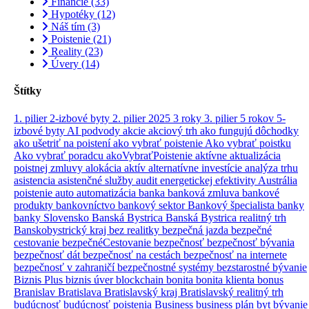
Financie
(33)
Hypotéky
(12)
Náš tím
(3)
Poistenie
(21)
Reality
(23)
Úvery
(14)
Štítky
1. pilier
2-izbové byty
2. pilier
2025
3 roky
3. pilier
5 rokov
5-
izbové byty
AI podvody
akcie
akciový trh
ako fungujú dôchodky
ako ušetriť na poistení
ako vybrať poistenie
Ako vybrať poistku
Ako vybrať poradcu
akoVybraťPoistenie
aktívne
aktualizácia
poistnej zmluvy
alokácia aktív
alternatívne investície
analýza trhu
asistencia
asistenčné služby
audit energetickej efektivity
Austrália
poistenie
auto
automatizácia
banka
banková zmluva
bankové
produkty
bankovníctvo
bankový sektor
Bankový špecialista
banky
banky Slovensko
Banská Bystrica
Banská Bystrica realitný trh
Banskobystrický kraj
bez realitky
bezpečná jazda
bezpečné
cestovanie
bezpečnéCestovanie
bezpečnosť
bezpečnosť bývania
bezpečnosť dát
bezpečnosť na cestách
bezpečnosť na internete
bezpečnosť v zahraničí
bezpečnostné systémy
bezstarostné bývanie
Biznis Plus
biznis úver
blockchain
bonita
bonita klienta
bonus
Branislav
Bratislava
Bratislavský kraj
Bratislavský realitný trh
budúcnosť
budúcnosť poistenia
Business
business plán
byt
bývanie