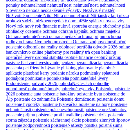
ponuky nehnuteľností
nehnuteľnosť
nehnuteľnosti
nehnuteľnosti
Slovensko
nehoda
neočakávané výdavky
Nezávislý maklér
Neživotné poistenie
Nitra
Nitra nehnuteľnosti
Nitriansky kraj
nízka
úroková sadzba
nízkoenergetický dom
nižšie splátky
novostavby
Nový rok
nový rok financie
nulová spotreba energie
obchodný plán
obhliadky
ocenenie
ochrana
ochrana kapitálu
ochrana majetku
Ochrana nehnuteľnosti
ochrana peňazí
ochrana príjmu
ochrana
rodiny
ochrana životného prostredia
Ochrana zodpovednosti
očné
poistenie
odborník na reality
odolnosť portfólia
odvody 2026
online
bankovníctvo
online platformy pre realitný trh
open banking
operačné úvery
osobná stabilita
osobné financie
osobný prístup
pasívne
Pasívne investovanie
peniaze
personalizácia
personalizácia
poistenia
pet friendly bývanie
phishing
planovanie
platobné
aplikácie
platobné karty
podanie nároku
podmienky splatnosti
podnájom
podnikanie
podnikatelia
podnikateľské úvery
Podpoistenie
podvody 2026
pohodaNaCestách
pohodlie
pohodlnosť
pohonnné hmoty
pohrebné výdavky
Poistenie
poistenie
2026
poistenie auta
poistenie batožiny
poistenie bytu
poistenie do
Álp
poistenie do zahraničia
Poistenie domácnosti
poistenie domu
poistenie hypotéky
poistenie lyžovačka
poistenie na hory
poistenie
nehnuteľnosti
poistenie práceneschopnosti
poistenie pre študentov
poistenie príjmu
poistenie proti invalidite
poistenie rizík
poistenie
storna zájazdu
poistenie záchrannej akcie
poistenie zimných športov
poistenie zodpovednosti
poistenieNaCesty
poistka
poistná suma