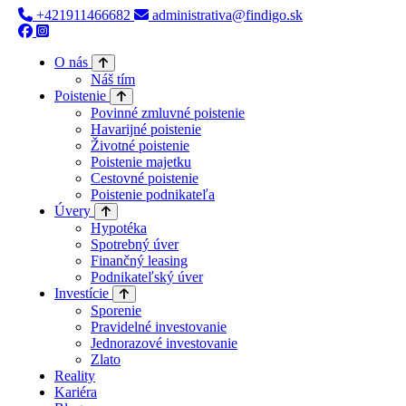
+421911466682
administrativa@findigo.sk
O nás
Náš tím
Poistenie
Povinné zmluvné poistenie
Havarijné poistenie
Životné poistenie
Poistenie majetku
Cestovné poistenie
Poistenie podnikateľa
Úvery
Hypotéka
Spotrebný úver
Finančný leasing
Podnikateľský úver
Investície
Sporenie
Pravidelné investovanie
Jednorazové investovanie
Zlato
Reality
Kariéra