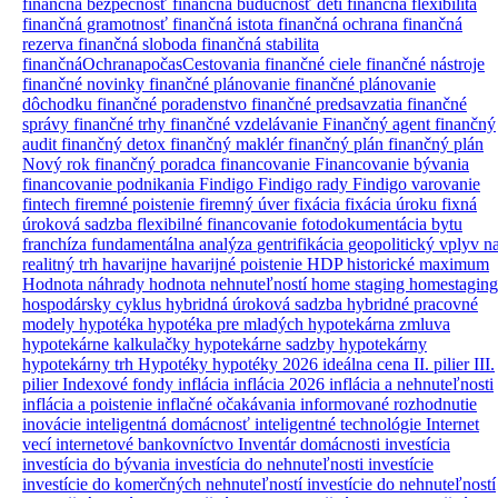
finančná bezpečnosť
finančná budúcnosť detí
finančná flexibilita
finančná gramotnosť
finančná istota
finančná ochrana
finančná
rezerva
finančná sloboda
finančná stabilita
finančnáOchranapočasCestovania
finančné ciele
finančné nástroje
finančné novinky
finančné plánovanie
finančné plánovanie
dôchodku
finančné poradenstvo
finančné predsavzatia
finančné
správy
finančné trhy
finančné vzdelávanie
Finančný agent
finančný
audit
finančný detox
finančný maklér
finančný plán
finančný plán
Nový rok
finančný poradca
financovanie
Financovanie bývania
financovanie podnikania
Findigo
Findigo rady
Findigo varovanie
fintech
firemné poistenie
firemný úver
fixácia
fixácia úroku
fixná
úroková sadzba
flexibilné financovanie
fotodokumentácia bytu
franchíza
fundamentálna analýza
gentrifikácia
geopolitický vplyv n
realitný trh
havarijne
havarijné poistenie
HDP
historické maximum
Hodnota náhrady
hodnota nehnuteľností
home staging
homestaging
hospodársky cyklus
hybridná úroková sadzba
hybridné pracovné
modely
hypotéka
hypotéka pre mladých
hypotekárna zmluva
hypotekárne kalkulačky
hypotekárne sadzby
hypotekárny
hypotekárny trh
Hypotéky
hypotéky 2026
ideálna cena
II. pilier
III.
pilier
Indexové fondy
inflácia
inflácia 2026
inflácia a nehnuteľnosti
inflácia a poistenie
inflačné očakávania
informované rozhodnutie
inovácie
inteligentná domácnosť
inteligentné technológie
Internet
vecí
internetové bankovníctvo
Inventár domácnosti
investícia
investícia do bývania
investícia do nehnuteľnosti
investície
investície do komerčných nehnuteľností
investície do nehnuteľností