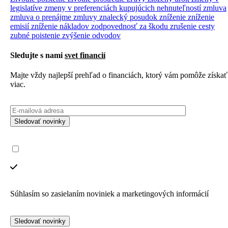
legislatíve
zmeny v preferenciách kupujúcich nehnuteľností
zmluva
zmluva o prenájme
zmluvy
znalecký posudok
zníženie
zníženie
emisií
zníženie nákladov
zodpovednosť za škodu
zrušenie cesty
zubné poistenie
zvýšenie odvodov
Sledujte s nami
svet financií
Majte vždy najlepší prehľad o financiách, ktorý vám pomôže získať
viac.
Sledovať novinky
Súhlasím so zasielaním noviniek a marketingových informácií
Sledovať novinky