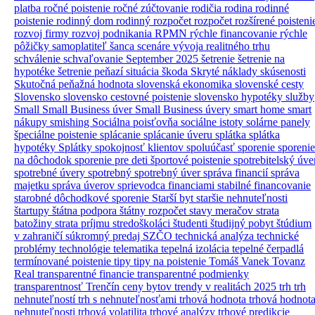
platba
ročné poistenie
ročné zúčtovanie
rodičia
rodina
rodinné
poistenie
rodinný dom
rodinný rozpočet
rozpočet
rozšírené poisteni
rozvoj firmy
rozvoj podnikania
RPMN
rýchle financovanie
rýchle
pôžičky
samoplatiteľ
šanca
scenáre vývoja realitného trhu
schválenie
schvaľovanie
September 2025
šetrenie
šetrenie na
hypotéke
šetrenie peňazí
situácia
škoda
Skryté náklady
skúsenosti
Skutočná peňažná hodnota
slovenská ekonomika
slovenské cesty
Slovensko
slovensko cestovné poistenie
slovensko hypotéky
služby
Small
Small Business úver
Small Business úvery
smart home
smart
nákupy
smishing
Sociálna poisťovňa
sociálne istoty
solárne panely
špeciálne poistenie
splácanie
splácanie úveru
splátka
splátka
hypotéky
Splátky
spokojnosť klientov
spoluúčasť
sporenie
sporenie
na dôchodok
sporenie pre deti
športové poistenie
spotrebitelský úve
spotrebné úvery
spotrebný
spotrebný úver
správa financií
správa
majetku
správa úverov
sprievodca financiami
stabilné financovanie
starobné dôchodkové sporenie
Starší byt
staršie nehnuteľnosti
štartupy
štátna podpora
štátny rozpočet
stavy meračov
strata
batožiny
strata príjmu
stredoškoláci
študenti
študijný pobyt
štúdium
v zahraničí
súkromný predaj
SZČO
technická analýza
technické
problémy
technológie
telematika
tepelná izolácia
tepelné čerpadlá
termínované poistenie
tipy
tipy na poistenie
Tomáš Vanek
Tovanz
Real
transparentné financie
transparentné podmienky
transparentnosť
Trenčín ceny bytov
trendy v realitách 2025
trh
trh
nehnuteľností
trh s nehnuteľnosťami
trhová hodnota
trhová hodnot
nehnuteľnosti
trhová volatilita
trhové analýzy
trhové predikcie