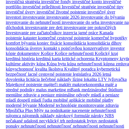
investičná stratégia
investičné fondy
investičné konto
investičné
portfólio
investičné príležitosti
Investičné stratégie
investičné tipy
investičné úvery
investičné životné poistenie
investičný úver
investori
investovanie
investovanie 2026
investovanie do bývania
investovanie do nehnuteľností
investovanie do seba
investovanie na
dôchodok
investovanie pre deti
investovanie pre pokročilých
Investovanie pre začiatočníkov
inzercia
jarné práce
Kanada
poistenie
kataster
komerčné cestovné poistenie
komerčné hypotéky
komfort bývania
koniec fixácie
konsolidácia
konsolidácia dlhov
konsolidácia úverov
kontakt s poisťovňou
konzervatívny investor
kópie dokumentov
Košice
Košice nehnuteľnosti
Košický kraj
kreditná história
kreditná karta
kritické ochorenia
Kryptomeny
kryti
kultúrne aktivity
kúpa
Kúpa bytu
kúpa nehnuteľnosti
kúpna zmluva
kúpyschopnosť
kvalita školstva
Kvalitný poradca
kybernetická
bezpečnosť
lacné cestovné poistenie
legislatíva 2026
letná
dovolenka
licitácia
liečebné náklady
lízing
lokalita
LTV
lyžovačka
Majetkové poistenie
majiteľi
maklér
makroekonomika
malé a
stredné podniky
malus
marketing
mBank
medzinárodné štúdium
mentálne zdravie a peniaze
minimálne odvody
mladí a peniaze
mladí dospelí
mladí ľudia
mobilné aplikácie
mobilné platby
moderné bývanie
Moderné technológie
monitorovanie zdravia
Mpožička Plus
Mýty
na podnikanie
nacenenie nehnuteľnosti
nájomca
nájomník
náklady
nárokový formulár
nároky
NBS
nečakané udalosti
necyklický trh
nedostatok bytov
nedostatok
ponuky nehnuteľností
nehnuteľnosť
nehnuteľnosti
nehnuteľnosti