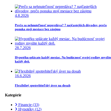
4.8.2026
Prečo sa nehnuteľnosť nepredáva? 7 najčastejších dôvodov, prečo
ponuka stojí mesiace bez záujmu
28.7.2026
Hypotéku splácate každý mesiac. Na budúcnosť svojej rodiny myslit
každý deň.
16.6.2026
Flexibilný spotrebiteľský úver na dosah
Kategórie
Financie
(33)
Hypotéky
(12)