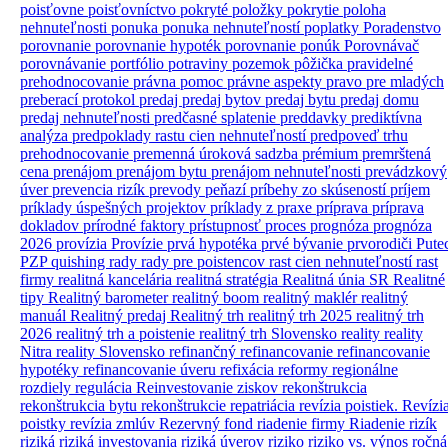
poisťovne
poisťovníctvo
pokryté položky
pokrytie
poloha
nehnuteľnosti
ponuka
ponuka nehnuteľností
poplatky
Poradenstvo
porovnanie
porovnanie hypoték
porovnanie ponúk
Porovnávač
porovnávanie
portfólio
potraviny
pozemok
pôžička
pravidelné
prehodnocovanie
právna pomoc
právne aspekty
pravo
pre mladých
preberací protokol
predaj
predaj bytov
predaj bytu
predaj domu
predaj nehnuteľnosti
predčasné splatenie
preddavky
prediktívna
analýza
predpoklady rastu cien nehnuteľností
predpoveď trhu
prehodnocovanie
premenná úroková sadzba
prémium
premrštená
cena
prenájom
prenájom bytu
prenájom nehnuteľnosti
prevádzkový
úver
prevencia rizík
prevody peňazí
príbehy zo skúseností
príjem
príklady úspešných projektov
príklady z praxe
príprava
príprava
dokladov
prírodné faktory
prístupnosť
proces
prognóza
prognóza
2026
provízia
Provízie
prvá hypotéka
prvé bývanie
prvorodiči
Pute
PZP
quishing
rady
rady pre poistencov
rast cien nehnuteľností
rast
firmy
realitná kancelária
realitná stratégia
Realitná únia SR
Realitné
tipy
Realitný barometer
realitný boom
realitný maklér
realitný
manuál
Realitný predaj
Realitný trh
realitný trh 2025
realitný trh
2026
realitný trh a poistenie
realitný trh Slovensko
reality
reality
Nitra
reality Slovensko
refinančný
refinancovanie
refinancovanie
hypotéky
refinancovanie úveru
refixácia
reformy
regionálne
rozdiely
regulácia
Reinvestovanie ziskov
rekonštrukcia
rekonštrukcia bytu
rekonštrukcie
repatriácia
revízia poistiek.
Revízi
poistky
revízia zmlúv
Rezervný fond
riadenie firmy
Riadenie rizík
riziká
riziká investovania
riziká úverov
riziko
riziko vs. výnos
ročná