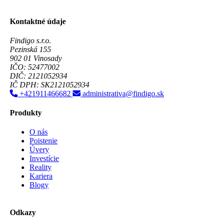
Kontaktné údaje
Findigo s.r.o.
Pezinská 155
902 01 Vinosady
IČO: 52477002
DIČ: 2121052934
IČ DPH: SK2121052934
+421911466682
administrativa@findigo.sk
Produkty
O nás
Poistenie
Úvery
Investície
Reality
Kariera
Blogy
Odkazy