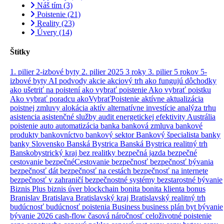
Náš tím
(3)
Poistenie
(21)
Reality
(23)
Úvery
(14)
Štítky
1. pilier
2-izbové byty
2. pilier
2025
3 roky
3. pilier
5 rokov
5-
izbové byty
AI podvody
akcie
akciový trh
ako fungujú dôchodky
ako ušetriť na poistení
ako vybrať poistenie
Ako vybrať poistku
Ako vybrať poradcu
akoVybraťPoistenie
aktívne
aktualizácia
poistnej zmluvy
alokácia aktív
alternatívne investície
analýza trhu
asistencia
asistenčné služby
audit energetickej efektivity
Austrália
poistenie
auto
automatizácia
banka
banková zmluva
bankové
produkty
bankovníctvo
bankový sektor
Bankový špecialista
banky
banky Slovensko
Banská Bystrica
Banská Bystrica realitný trh
Banskobystrický kraj
bez realitky
bezpečná jazda
bezpečné
cestovanie
bezpečnéCestovanie
bezpečnosť
bezpečnosť bývania
bezpečnosť dát
bezpečnosť na cestách
bezpečnosť na internete
bezpečnosť v zahraničí
bezpečnostné systémy
bezstarostné bývanie
Biznis Plus
biznis úver
blockchain
bonita
bonita klienta
bonus
Branislav
Bratislava
Bratislavský kraj
Bratislavský realitný trh
budúcnosť
budúcnosť poistenia
Business
business plán
byt
bývanie
bývanie 2026
cash-flow
časová náročnosť
celoživotné poistenie