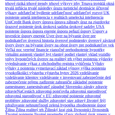
trhové riziká
trhové trendy
trhové výkyvy
trhy
Trnava
trojsklá okná
trvalá inflácia
trvalé následky úrazu
turistické destinácie
účtovné
výkazy
udržateľné bydlenie
udržateľnosť
udržateľný rozvoj
UK
poistenie
umelá inteligencia v realitách
umelecká inteligencia
UniCredit Bank úvery
úprava
úprava záhrady
úraz na zjazdovke
úrazové poistenie
úrok
úroková sadzba
úrokové sadzby
USA
poistenie
úspora
úspora energie
úspora peňazí
úspory
Úspory a
investície
úspory energie
Úver
úver na bývanie
úver pre
podnikateľov
úverová historia
úverové podmienky
úverový záväzo
úvery
úvery na bývanie
úvery na obrat
úvery pre podnikateľov
vek
Veľká noc
verejné financie
vianočné prehodnotenie hypotéky
virtuálni asistenti
vlastný byt
vlastný podiel
vlastný vklad
vozidlo
vplyv hypotečných úverov na realitný trh
výber poistenia
výdavky
vyjednávanie
výkaz z obchodného registra
vylúčenia
Výluky
výluky z poistenia
vymeriavací základ
výnosy
výška poistenia
vysokoškoláci
výstavba
výstavba bytov 2026
vzdelávanie
vzdelávanie klientov
vzdelávanie v investovaní
zabezpečenie detí
zabezpečenie príjmu
zadlzenie
zahraničie
základné poistenie
zamestnanec
zamestnávateľ
západné Slovensko
záruky
zdravie
zdravieNaCestách
zdravotná poisťovňa
zdravotná starostlivosť
zdravotná starostlivosť v EÚ
zdravotné poistenie
zdravotné
problémy
zdravotné služby
zdravotný stav
zdravý životný štýl
zdražovanie nehnuteľností
zelená hypotéka
zhodnotenie úspor
Žilina
Žilina realitný trh
Žilinský kraj
zisk
živnostníci
živnostník
Životné poistenie
životné prostredie
zľavy
zložený úrok
zmeny v