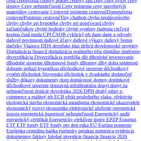
cena
cenotvorba
cenový pokles
cenový rast
ceny
ceny bytov
ceny
domov
Ceny nehnuteľností
Ceny poistenia
ceny stavebných
materiálov
cestovanie
Cestovné poistenie
cestovnéDoporučenia
cestovnéPoistenie
cestovnéTipy
chatboti
chyba predávajúceho
chyby
chyby pri hypotéke
chyby pri poisťovaní
chyby
začiatočníkov
chytré hodinky
chytré systémy riadenia
cieľová
krajina
čistá mzda
CPI
ČSOB
cyklický trh
dane
dane a odvody
daňové povinnosti
daňové úľavy
daňové výkazy
daňový bonus
darčeky Vianoce
DDS
deepfake hlas
deficit
developerské projekty
Digitalizácia financií
digitalizácia realitného trhu
digitálne platformy
diverzifikácia
Diverzifikácia portfólia
dlh
dlhodobé investovanie
dlhodobé sporenie
dlhopisové fondy
dlhopisy
dlhy
doba splatnosti
dobratie peňazí hypotékou
dôchodkové sporenie
dôchodkový
systém
dôchodok Slovensko
dôchodok v dvadsiatke
dodatočné
služby
dôkazy
dokumenty
dom
domácnosť
domov
doplnkové
dôchodkové sporenie
dopravná infraštruktúra
dopyt
dopyt na
nehnuteľnosti
dotácie
dovolenka 2026
DPH
druhý pilier
e-
commerce a realitný trh
ECB
efekt posledného vlaku.
efektivita
ekologická stavba
ekonomická paradigma
ekonomické ukazovatele
ekonomický rozvoj
ekonomika
elektronické uloženie
energetická
úspora
energetická úspornosť nehnuteľností
Energetický audit
energetický certifikát
Energeticky efektívne domy
EPZP
Erasmus
ETF
ETF fondy
ETF fondy pre deti
etika
EÚ
Európa poistenie
Európska centrálna banka
európsky preukaz poistenca
evidencia
dokumentov
faktory
falošné investície
financie
financie 2026