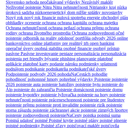
Slovensko
nehoda
neočakávané výdavky
Nezávislý maklér
Neživotné poistenie
Nitra
Nitra nehnuteľnosti
Nitriansky kraj
nízka
úroková sadzba
nízkoenergetický dom
nižšie splátky
novostavby
Nový rok
nový rok financie
nulová spotreba energie
obchodný plán
obhliadky
ocenenie
ochrana
ochrana kapitálu
ochrana majetku
Ochrana nehnuteľnosti
ochrana peňazí
ochrana príjmu
ochrana
rodiny
ochrana životného prostredia
Ochrana zodpovednosti
očné
poistenie
odborník na reality
odolnosť portfólia
odvody 2026
online
bankovníctvo
online platformy pre realitný trh
open banking
operačné úvery
osobná stabilita
osobné financie
osobný prístup
pasívne
Pasívne investovanie
peniaze
personalizácia
personalizácia
poistenia
pet friendly bývanie
phishing
planovanie
platobné
aplikácie
platobné karty
podanie nároku
podmienky splatnosti
podnájom
podnikanie
podnikatelia
podnikateľské úvery
Podpoistenie
podvody 2026
pohodaNaCestách
pohodlie
pohodlnosť
pohonnné hmoty
pohrebné výdavky
Poistenie
poistenie
2026
poistenie auta
poistenie batožiny
poistenie bytu
poistenie do
Álp
poistenie do zahraničia
Poistenie domácnosti
poistenie domu
poistenie hypotéky
poistenie lyžovačka
poistenie na hory
poistenie
nehnuteľnosti
poistenie práceneschopnosti
poistenie pre študentov
poistenie príjmu
poistenie proti invalidite
poistenie rizík
poistenie
storna zájazdu
poistenie záchrannej akcie
poistenie zimných športov
poistenie zodpovednosti
poistenieNaCesty
poistka
poistná suma
Poistná udalosť
poistné
Poistné krytie
poistné plány
poistné plnenie
poistné podmienky
Poistné zľavy
poisťovací maklér
poisťovňa