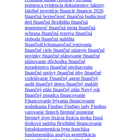
poistenca
evidencia dokumentov
faktory
falošné investície
financie
financie 2026
finančná bezpečnosť
finančná budúcnosť
detí
finančná flexibilita
finančná
gramotnosť
finančná istota
finančná
ochrana
finančná rezerva
finančná
sloboda
finančná stabilita
finančnáOchranapočasCestovania
finančné ciele
finančné nástroje
finančné
novinky
finančné plánovanie
finančné
plánovanie dôchodku
finančné
poradenstvo
finančné predsavzatia
finančné správy
finančné trhy
finančné
vzdelávanie
Finančný agent
finančný
audit
finančný detox
finančný maklér
finančný plán
finančný plán Nový rok
finančný poradca
financovanie
Financovanie bývania
financovanie
podnikania
Findigo
Findigo rady
Findigo
varovanie
fintech
firemné poistenie
firemný úver
fixácia
fixácia úroku
fixná
úroková sadzba
flexibilné financovanie
fotodokumentácia bytu
franchíza
fundamentálna analýza
gentrifikácia