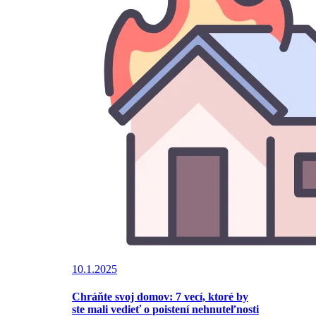
10.1.2025
Chráňte svoj domov: 7 vecí, ktoré by
ste mali vedieť o poistení nehnuteľnosti