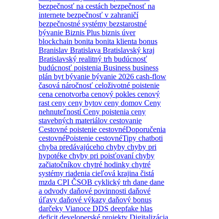
bezpečnosť na cestách
bezpečnosť na
internete
bezpečnosť v zahraničí
bezpečnostné systémy
bezstarostné
bývanie
Biznis Plus
biznis úver
blockchain
bonita
bonita klienta
bonus
Branislav
Bratislava
Bratislavský kraj
Bratislavský realitný trh
budúcnosť
budúcnosť poistenia
Business
business
plán
byt
bývanie
bývanie 2026
cash-flow
časová náročnosť
celoživotné poistenie
cena
cenotvorba
cenový pokles
cenový
rast
ceny
ceny bytov
ceny domov
Ceny
nehnuteľností
Ceny poistenia
ceny
stavebných materiálov
cestovanie
Cestovné poistenie
cestovnéDoporučenia
cestovnéPoistenie
cestovnéTipy
chatboti
chyba predávajúceho
chyby
chyby pri
hypotéke
chyby pri poisťovaní
chyby
začiatočníkov
chytré hodinky
chytré
systémy riadenia
cieľová krajina
čistá
mzda
CPI
ČSOB
cyklický trh
dane
dane
a odvody
daňové povinnosti
daňové
úľavy
daňové výkazy
daňový bonus
darčeky Vianoce
DDS
deepfake hlas
deficit
developerské projekty
Digitalizácia