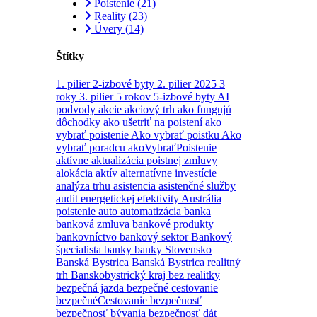
Poistenie
(21)
Reality
(23)
Úvery
(14)
Štítky
1. pilier
2-izbové byty
2. pilier
2025
3
roky
3. pilier
5 rokov
5-izbové byty
AI
podvody
akcie
akciový trh
ako fungujú
dôchodky
ako ušetriť na poistení
ako
vybrať poistenie
Ako vybrať poistku
Ako
vybrať poradcu
akoVybraťPoistenie
aktívne
aktualizácia poistnej zmluvy
alokácia aktív
alternatívne investície
analýza trhu
asistencia
asistenčné služby
audit energetickej efektivity
Austrália
poistenie
auto
automatizácia
banka
banková zmluva
bankové produkty
bankovníctvo
bankový sektor
Bankový
špecialista
banky
banky Slovensko
Banská Bystrica
Banská Bystrica realitný
trh
Banskobystrický kraj
bez realitky
bezpečná jazda
bezpečné cestovanie
bezpečnéCestovanie
bezpečnosť
bezpečnosť bývania
bezpečnosť dát