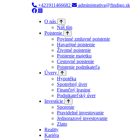
+421911466682
administrativa@findigo.sk
O nás
Náš tím
Poistenie
Povinné zmluvné poistenie
Havarijné poistenie
Životné poistenie
Poistenie majetku
Cestovné poistenie
Poistenie podnikateľa
Úvery
Hypotéka
Spotrebný úver
Finančný leasing
Podnikateľský úver
Investície
Sporenie
Pravidelné investovanie
Jednorazové investovanie
Zlato
Reality
Kariéra