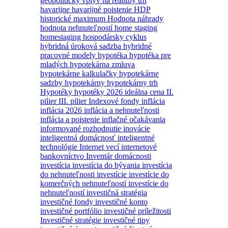
geopolitický vplyv na realitný trh
havarijne
havarijné poistenie
HDP
historické maximum
Hodnota náhrady
hodnota nehnuteľností
home staging
homestaging
hospodársky cyklus
hybridná úroková sadzba
hybridné
pracovné modely
hypotéka
hypotéka pre
mladých
hypotekárna zmluva
hypotekárne kalkulačky
hypotekárne
sadzby
hypotekárny
hypotekárny trh
Hypotéky
hypotéky 2026
ideálna cena
II.
pilier
III. pilier
Indexové fondy
inflácia
inflácia 2026
inflácia a nehnuteľnosti
inflácia a poistenie
inflačné očakávania
informované rozhodnutie
inovácie
inteligentná domácnosť
inteligentné
technológie
Internet vecí
internetové
bankovníctvo
Inventár domácnosti
investícia
investícia do bývania
investícia
do nehnuteľnosti
investície
investície do
komerčných nehnuteľností
investície do
nehnuteľností
investičná stratégia
investičné fondy
investičné konto
investičné portfólio
investičné príležitosti
Investičné stratégie
investičné tipy