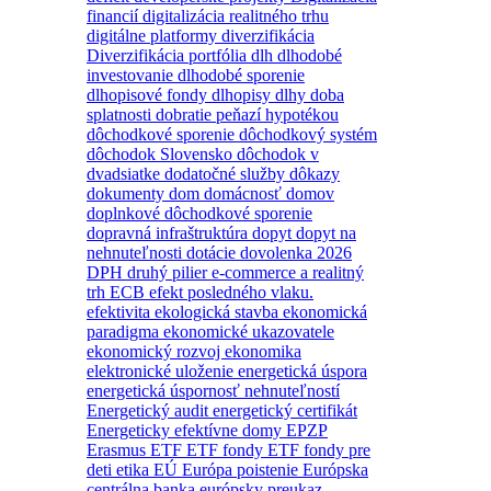
financií
digitalizácia realitného trhu
digitálne platformy
diverzifikácia
Diverzifikácia portfólia
dlh
dlhodobé
investovanie
dlhodobé sporenie
dlhopisové fondy
dlhopisy
dlhy
doba
splatnosti
dobratie peňazí hypotékou
dôchodkové sporenie
dôchodkový systém
dôchodok Slovensko
dôchodok v
dvadsiatke
dodatočné služby
dôkazy
dokumenty
dom
domácnosť
domov
doplnkové dôchodkové sporenie
dopravná infraštruktúra
dopyt
dopyt na
nehnuteľnosti
dotácie
dovolenka 2026
DPH
druhý pilier
e-commerce a realitný
trh
ECB
efekt posledného vlaku.
efektivita
ekologická stavba
ekonomická
paradigma
ekonomické ukazovatele
ekonomický rozvoj
ekonomika
elektronické uloženie
energetická úspora
energetická úspornosť nehnuteľností
Energetický audit
energetický certifikát
Energeticky efektívne domy
EPZP
Erasmus
ETF
ETF fondy
ETF fondy pre
deti
etika
EÚ
Európa poistenie
Európska
centrálna banka
európsky preukaz