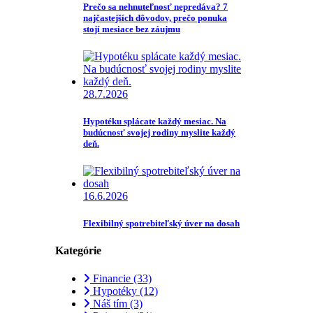
Prečo sa nehnuteľnosť nepredáva? 7
najčastejších dôvodov, prečo ponuka
stojí mesiace bez záujmu
28.7.2026
Hypotéku splácate každý mesiac. Na
budúcnosť svojej rodiny myslite každý
deň.
16.6.2026
Flexibilný spotrebiteľský úver na dosah
Kategórie
Financie
(33)
Hypotéky
(12)
Náš tím
(3)