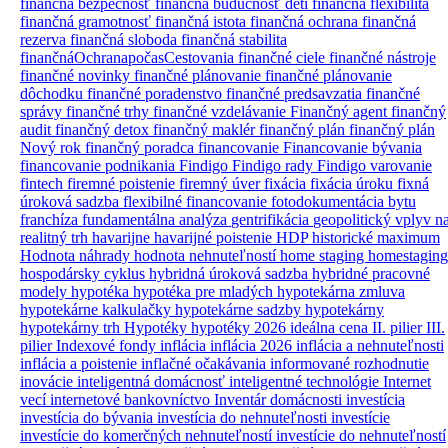
finančná bezpečnosť
finančná budúcnosť detí
finančná flexibilita
finančná gramotnosť
finančná istota
finančná ochrana
finančná
rezerva
finančná sloboda
finančná stabilita
finančnáOchranapočasCestovania
finančné ciele
finančné nástroje
finančné novinky
finančné plánovanie
finančné plánovanie
dôchodku
finančné poradenstvo
finančné predsavzatia
finančné
správy
finančné trhy
finančné vzdelávanie
Finančný agent
finančný
audit
finančný detox
finančný maklér
finančný plán
finančný plán
Nový rok
finančný poradca
financovanie
Financovanie bývania
financovanie podnikania
Findigo
Findigo rady
Findigo varovanie
fintech
firemné poistenie
firemný úver
fixácia
fixácia úroku
fixná
úroková sadzba
flexibilné financovanie
fotodokumentácia bytu
franchíza
fundamentálna analýza
gentrifikácia
geopolitický vplyv n
realitný trh
havarijne
havarijné poistenie
HDP
historické maximum
Hodnota náhrady
hodnota nehnuteľností
home staging
homestaging
hospodársky cyklus
hybridná úroková sadzba
hybridné pracovné
modely
hypotéka
hypotéka pre mladých
hypotekárna zmluva
hypotekárne kalkulačky
hypotekárne sadzby
hypotekárny
hypotekárny trh
Hypotéky
hypotéky 2026
ideálna cena
II. pilier
III.
pilier
Indexové fondy
inflácia
inflácia 2026
inflácia a nehnuteľnosti
inflácia a poistenie
inflačné očakávania
informované rozhodnutie
inovácie
inteligentná domácnosť
inteligentné technológie
Internet
vecí
internetové bankovníctvo
Inventár domácnosti
investícia
investícia do bývania
investícia do nehnuteľnosti
investície
investície do komerčných nehnuteľností
investície do nehnuteľností