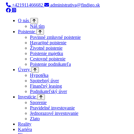
+421911466682
administrativa@findigo.sk
O nás
Náš tím
Poistenie
Povinné zmluvné poistenie
Havarijné poistenie
Životné poistenie
Poistenie majetku
Cestovné poistenie
Poistenie podnikateľa
Úvery
Hypotéka
Spotrebný úver
Finančný leasing
Podnikateľský úver
Investície
Sporenie
Pravidelné investovanie
Jednorazové investovanie
Zlato
Reality
Kariéra