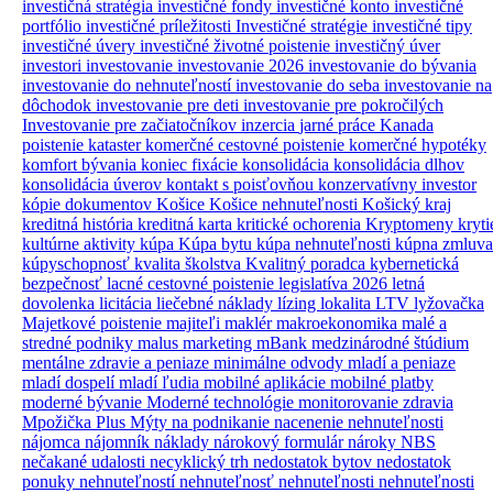
investičná stratégia
investičné fondy
investičné konto
investičné
portfólio
investičné príležitosti
Investičné stratégie
investičné tipy
investičné úvery
investičné životné poistenie
investičný úver
investori
investovanie
investovanie 2026
investovanie do bývania
investovanie do nehnuteľností
investovanie do seba
investovanie na
dôchodok
investovanie pre deti
investovanie pre pokročilých
Investovanie pre začiatočníkov
inzercia
jarné práce
Kanada
poistenie
kataster
komerčné cestovné poistenie
komerčné hypotéky
komfort bývania
koniec fixácie
konsolidácia
konsolidácia dlhov
konsolidácia úverov
kontakt s poisťovňou
konzervatívny investor
kópie dokumentov
Košice
Košice nehnuteľnosti
Košický kraj
kreditná história
kreditná karta
kritické ochorenia
Kryptomeny
kryti
kultúrne aktivity
kúpa
Kúpa bytu
kúpa nehnuteľnosti
kúpna zmluva
kúpyschopnosť
kvalita školstva
Kvalitný poradca
kybernetická
bezpečnosť
lacné cestovné poistenie
legislatíva 2026
letná
dovolenka
licitácia
liečebné náklady
lízing
lokalita
LTV
lyžovačka
Majetkové poistenie
majiteľi
maklér
makroekonomika
malé a
stredné podniky
malus
marketing
mBank
medzinárodné štúdium
mentálne zdravie a peniaze
minimálne odvody
mladí a peniaze
mladí dospelí
mladí ľudia
mobilné aplikácie
mobilné platby
moderné bývanie
Moderné technológie
monitorovanie zdravia
Mpožička Plus
Mýty
na podnikanie
nacenenie nehnuteľnosti
nájomca
nájomník
náklady
nárokový formulár
nároky
NBS
nečakané udalosti
necyklický trh
nedostatok bytov
nedostatok
ponuky nehnuteľností
nehnuteľnosť
nehnuteľnosti
nehnuteľnosti