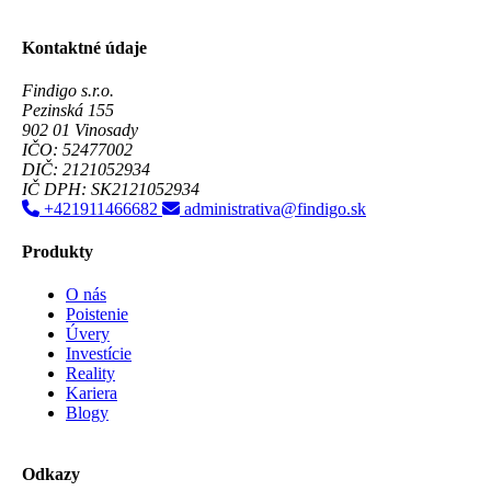
Kontaktné údaje
Findigo s.r.o.
Pezinská 155
902 01 Vinosady
IČO: 52477002
DIČ: 2121052934
IČ DPH: SK2121052934
+421911466682
administrativa@findigo.sk
Produkty
O nás
Poistenie
Úvery
Investície
Reality
Kariera
Blogy
Odkazy