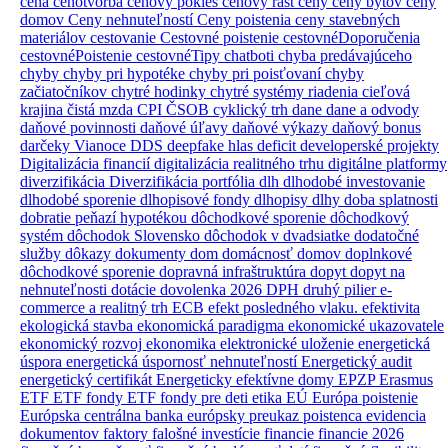
cena
cenotvorba
cenový pokles
cenový rast
ceny
ceny bytov
ceny
domov
Ceny nehnuteľností
Ceny poistenia
ceny stavebných
materiálov
cestovanie
Cestovné poistenie
cestovnéDoporučenia
cestovnéPoistenie
cestovnéTipy
chatboti
chyba predávajúceho
chyby
chyby pri hypotéke
chyby pri poisťovaní
chyby
začiatočníkov
chytré hodinky
chytré systémy riadenia
cieľová
krajina
čistá mzda
CPI
ČSOB
cyklický trh
dane
dane a odvody
daňové povinnosti
daňové úľavy
daňové výkazy
daňový bonus
darčeky Vianoce
DDS
deepfake hlas
deficit
developerské projekty
Digitalizácia financií
digitalizácia realitného trhu
digitálne platformy
diverzifikácia
Diverzifikácia portfólia
dlh
dlhodobé investovanie
dlhodobé sporenie
dlhopisové fondy
dlhopisy
dlhy
doba splatnosti
dobratie peňazí hypotékou
dôchodkové sporenie
dôchodkový
systém
dôchodok Slovensko
dôchodok v dvadsiatke
dodatočné
služby
dôkazy
dokumenty
dom
domácnosť
domov
doplnkové
dôchodkové sporenie
dopravná infraštruktúra
dopyt
dopyt na
nehnuteľnosti
dotácie
dovolenka 2026
DPH
druhý pilier
e-
commerce a realitný trh
ECB
efekt posledného vlaku.
efektivita
ekologická stavba
ekonomická paradigma
ekonomické ukazovatele
ekonomický rozvoj
ekonomika
elektronické uloženie
energetická
úspora
energetická úspornosť nehnuteľností
Energetický audit
energetický certifikát
Energeticky efektívne domy
EPZP
Erasmus
ETF
ETF fondy
ETF fondy pre deti
etika
EÚ
Európa poistenie
Európska centrálna banka
európsky preukaz poistenca
evidencia
dokumentov
faktory
falošné investície
financie
financie 2026