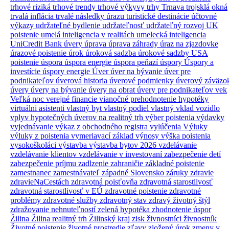
trhové riziká
trhové trendy
trhové výkyvy
trhy
Trnava
trojsklá okná
trvalá inflácia
trvalé následky úrazu
turistické destinácie
účtovné
výkazy
udržateľné bydlenie
udržateľnosť
udržateľný rozvoj
UK
poistenie
umelá inteligencia v realitách
umelecká inteligencia
UniCredit Bank úvery
úprava
úprava záhrady
úraz na zjazdovke
úrazové poistenie
úrok
úroková sadzba
úrokové sadzby
USA
poistenie
úspora
úspora energie
úspora peňazí
úspory
Úspory a
investície
úspory energie
Úver
úver na bývanie
úver pre
podnikateľov
úverová historia
úverové podmienky
úverový záväzo
úvery
úvery na bývanie
úvery na obrat
úvery pre podnikateľov
vek
Veľká noc
verejné financie
vianočné prehodnotenie hypotéky
virtuálni asistenti
vlastný byt
vlastný podiel
vlastný vklad
vozidlo
vplyv hypotečných úverov na realitný trh
výber poistenia
výdavky
vyjednávanie
výkaz z obchodného registra
vylúčenia
Výluky
výluky z poistenia
vymeriavací základ
výnosy
výška poistenia
vysokoškoláci
výstavba
výstavba bytov 2026
vzdelávanie
vzdelávanie klientov
vzdelávanie v investovaní
zabezpečenie detí
zabezpečenie príjmu
zadlzenie
zahraničie
základné poistenie
zamestnanec
zamestnávateľ
západné Slovensko
záruky
zdravie
zdravieNaCestách
zdravotná poisťovňa
zdravotná starostlivosť
zdravotná starostlivosť v EÚ
zdravotné poistenie
zdravotné
problémy
zdravotné služby
zdravotný stav
zdravý životný štýl
zdražovanie nehnuteľností
zelená hypotéka
zhodnotenie úspor
Žilina
Žilina realitný trh
Žilinský kraj
zisk
živnostníci
živnostník
Životné poistenie
životné prostredie
zľavy
zložený úrok
zmeny v