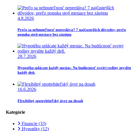
4.8.2026
Prečo sa nehnuteľnosť nepredáva? 7 najčastejších dôvodov, prečo
ponuka stojí mesiace bez záujmu
28.7.2026
Hypotéku splácate každý mesiac. Na budúcnosť svojej rodiny myslit
každý deň.
16.6.2026
Flexibilný spotrebiteľský úver na dosah
Kategórie
Financie
(33)
Hypotéky
(12)