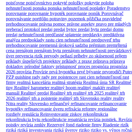
poisťovne
poisťovníctvo
pokryté položky
pokrytie
poloha
nehnuteľnosti
ponuka
ponuka nehnuteľností
poplatky
Poradenstvo
porovnanie
porovnanie hypoték
porovnanie ponúk
Porovnávač
porovnávanie
portfólio
potraviny
pozemok
pôžička
pravidelné
prehodnocovanie
právna pomoc
právne aspekty
pravo
pre mladých
preberací protokol
predaj
predaj bytov
predaj bytu
predaj domu
predaj nehnuteľnosti
predčasné splatenie
preddavky
prediktívna
analýza
predpoklady rastu cien nehnuteľností
predpoveď trhu
prehodnocovanie
premenná úroková sadzba
prémium
premrštená
cena
prenájom
prenájom bytu
prenájom nehnuteľnosti
prevádzkový
úver
prevencia rizík
prevody peňazí
príbehy zo skúseností
príjem
príklady úspešných projektov
príklady z praxe
príprava
príprava
dokladov
prírodné faktory
prístupnosť
proces
prognóza
prognóza
2026
provízia
Provízie
prvá hypotéka
prvé bývanie
prvorodiči
Pute
PZP
quishing
rady
rady pre poistencov
rast cien nehnuteľností
rast
firmy
realitná kancelária
realitná stratégia
Realitná únia SR
Realitné
tipy
Realitný barometer
realitný boom
realitný maklér
realitný
manuál
Realitný predaj
Realitný trh
realitný trh 2025
realitný trh
2026
realitný trh a poistenie
realitný trh Slovensko
reality
reality
Nitra
reality Slovensko
refinančný
refinancovanie
refinancovanie
hypotéky
refinancovanie úveru
refixácia
reformy
regionálne
rozdiely
regulácia
Reinvestovanie ziskov
rekonštrukcia
rekonštrukcia bytu
rekonštrukcie
repatriácia
revízia poistiek.
Revízi
poistky
revízia zmlúv
Rezervný fond
riadenie firmy
Riadenie rizík
riziká
riziká investovania
riziká úverov
riziko
riziko vs. výnos
ročná