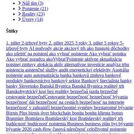
Náš tím
(3)
Poistenie
(21)
Reality
(23)
Úvery
(14)
Štítky
1. pilier
2-izbové byty
2. pilier
2025
3 roky
3. pilier
5 rokov
5-
izbové byty
AI podvody
akcie
akciový trh
ako fungujú dôchodky
ako ušetriť na poistení
ako vybrať poistenie
Ako vybrať poistku
Ako vybrať poradcu
akoVybraťPoistenie
aktívne
aktualizácia
poistnej zmluvy
alokácia aktív
alternatívne investície
analýza trhu
asistencia
asistenčné služby
audit energetickej efektivity
Austrália
poistenie
auto
automatizácia
banka
banková zmluva
bankové
produkty
bankovníctvo
bankový sektor
Bankový špecialista
banky
banky Slovensko
Banská Bystrica
Banská Bystrica realitný trh
Banskobystrický kraj
bez realitky
bezpečná jazda
bezpečné
cestovanie
bezpečnéCestovanie
bezpečnosť
bezpečnosť bývania
bezpečnosť dát
bezpečnosť na cestách
bezpečnosť na internete
bezpečnosť v zahraničí
bezpečnostné systémy
bezstarostné bývanie
Biznis Plus
biznis úver
blockchain
bonita
bonita klienta
bonus
Branislav
Bratislava
Bratislavský kraj
Bratislavský realitný trh
budúcnosť
budúcnosť poistenia
Business
business plán
byt
bývanie
bývanie 2026
cash-flow
časová náročnosť
celoživotné poistenie