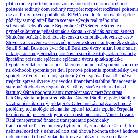
platba
ročné poistenie
ročné zúčtovanie
rodičia
rodina
rodinné
poistenie
rodinný dom
rodinný rozpočet
rozpočet
rozšírené poisteni
rozvoj firmy
rozvoj podnikania
RPMN
rýchle financovanie
rýchle
pôžičky
samoplatiteľ
šanca
scenáre vývoja realitného trhu
schválenie
schvaľovanie
September 2025
šetrenie
šetrenie na
hypotéke
šetrenie peňazí
situácia
škoda
Skryté náklady
skúsenosti
Skutočná peňažná hodnota
slovenská ekonomika
slovenské cesty
Slovensko
slovensko cestovné poistenie
slovensko hypotéky
služby
Small
Small Business úver
Small Business úvery
smart home
smart
nákupy
smishing
Sociálna poisťovňa
sociálne istoty
solárne panely
špeciálne poistenie
splácanie
splácanie úveru
splátka
splátka
hypotéky
Splátky
spokojnosť klientov
spoluúčasť
sporenie
sporenie
na dôchodok
sporenie pre deti
športové poistenie
spotrebitelský úve
spotrebné úvery
spotrebný
spotrebný úver
správa financií
správa
majetku
správa úverov
sprievodca financiami
stabilné financovanie
starobné dôchodkové sporenie
Starší byt
staršie nehnuteľnosti
štartupy
štátna podpora
štátny rozpočet
stavy meračov
strata
batožiny
strata príjmu
stredoškoláci
študenti
študijný pobyt
štúdium
v zahraničí
súkromný predaj
SZČO
technická analýza
technické
problémy
technológie
telematika
tepelná izolácia
tepelné čerpadlá
termínované poistenie
tipy
tipy na poistenie
Tomáš Vanek
Tovanz
Real
transparentné financie
transparentné podmienky
transparentnosť
Trenčín ceny bytov
trendy v realitách 2025
trh
trh
nehnuteľností
trh s nehnuteľnosťami
trhová hodnota
trhová hodnot
nehnuteľnosti
trhová volatilita
trhové analýzy
trhové predikcie