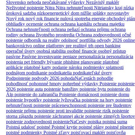
Slovensko
nehoda
neočakávané výdavky
Nezávislý maklér
Neživotné poistenie
Nitra
Nitra nehnuteľnosti
Nitriansky kraj
nízka
úroková sadzba
nízkoenergetický dom
nižšie splátky
novostavby
Nový rok
nový rok financie
nulová spotreba energie
obchodný plán
obhliadky
ocenenie
ochrana
ochrana kapitálu
ochrana majetku
Ochrana nehnuteľnosti
ochrana peňazí
ochrana príjmu
ochrana
rodiny
ochrana životného prostredia
Ochrana zodpovednosti
očné
poistenie
odborník na reality
odolnosť portfólia
odvody 2026
online
bankovníctvo
online platformy pre realitný trh
open banking
operačné úvery
osobná stabilita
osobné financie
osobný prístup
pasívne
Pasívne investovanie
peniaze
personalizácia
personalizácia
poistenia
pet friendly bývanie
phishing
planovanie
platobné
aplikácie
platobné karty
podanie nároku
podmienky splatnosti
podnájom
podnikanie
podnikatelia
podnikateľské úvery
Podpoistenie
podvody 2026
pohodaNaCestách
pohodlie
pohodlnosť
pohonnné hmoty
pohrebné výdavky
Poistenie
poistenie
2026
poistenie auta
poistenie batožiny
poistenie bytu
poistenie do
Álp
poistenie do zahraničia
Poistenie domácnosti
poistenie domu
poistenie hypotéky
poistenie lyžovačka
poistenie na hory
poistenie
nehnuteľnosti
poistenie práceneschopnosti
poistenie pre študentov
poistenie príjmu
poistenie proti invalidite
poistenie rizík
poistenie
storna zájazdu
poistenie záchrannej akcie
poistenie zimných športov
poistenie zodpovednosti
poistenieNaCesty
poistka
poistná suma
Poistná udalosť
poistné
Poistné krytie
poistné plány
poistné plnenie
poistné podmienky
Poistné zľavy
poisťovací maklér
poisťovňa