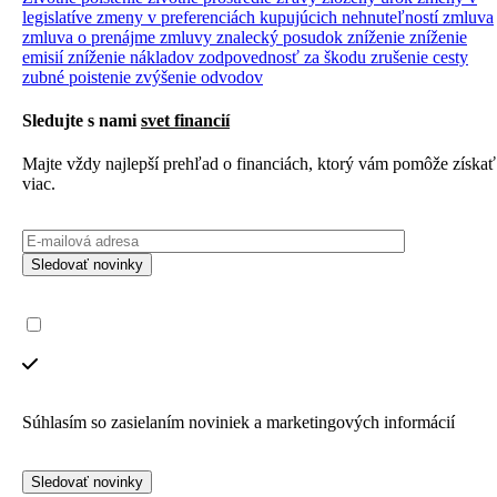
legislatíve
zmeny v preferenciách kupujúcich nehnuteľností
zmluva
zmluva o prenájme
zmluvy
znalecký posudok
zníženie
zníženie
emisií
zníženie nákladov
zodpovednosť za škodu
zrušenie cesty
zubné poistenie
zvýšenie odvodov
Sledujte s nami
svet financií
Majte vždy najlepší prehľad o financiách, ktorý vám pomôže získať
viac.
Sledovať novinky
Súhlasím so zasielaním noviniek a marketingových informácií
Sledovať novinky