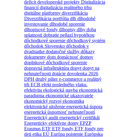
deficit
developerské projekty
Digitalizácia
financií
digitalizácia realitného trhu
digitálne platformy
diverzifikácia
Diverzifikácia portfólia
dlh
dlhodobé
investovanie
dlhodobé sporenie
dlhopisové fondy
dlhopisy
dlhy
doba
splatnosti
dobratie peňazí hypotékou
dôchodkové sporenie
dôchodkový systém
dôchodok Slovensko
dôchodok v
dvadsiatke
dodatočné služby
dôkazy
dokumenty
dom
domácnosť
domov
doplnkové dôchodkové sporenie
dopravná infraštruktúra
dopyt
dopyt na
nehnuteľnosti
dotácie
dovolenka 2026
DPH
druhý pilier
e-commerce a realitný
trh
ECB
efekt posledného vlaku.
efektivita
ekologická stavba
ekonomická
paradigma
ekonomické ukazovatele
ekonomický rozvoj
ekonomika
elektronické uloženie
energetická úspora
energetická úspornosť nehnuteľností
Energetický audit
energetický certifikát
Energeticky efektívne domy
EPZP
Erasmus
ETF
ETF fondy
ETF fondy pre
deti
etika
EÚ
Európa poistenie
Európska