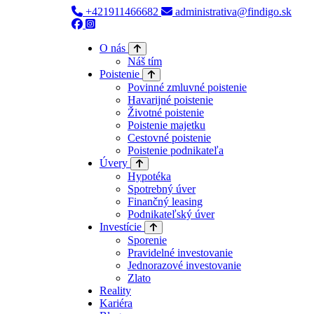
+421911466682
administrativa@findigo.sk
O nás
Náš tím
Poistenie
Povinné zmluvné poistenie
Havarijné poistenie
Životné poistenie
Poistenie majetku
Cestovné poistenie
Poistenie podnikateľa
Úvery
Hypotéka
Spotrebný úver
Finančný leasing
Podnikateľský úver
Investície
Sporenie
Pravidelné investovanie
Jednorazové investovanie
Zlato
Reality
Kariéra