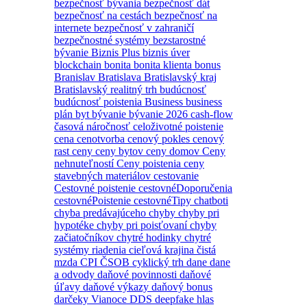
bezpečnosť bývania
bezpečnosť dát
bezpečnosť na cestách
bezpečnosť na
internete
bezpečnosť v zahraničí
bezpečnostné systémy
bezstarostné
bývanie
Biznis Plus
biznis úver
blockchain
bonita
bonita klienta
bonus
Branislav
Bratislava
Bratislavský kraj
Bratislavský realitný trh
budúcnosť
budúcnosť poistenia
Business
business
plán
byt
bývanie
bývanie 2026
cash-flow
časová náročnosť
celoživotné poistenie
cena
cenotvorba
cenový pokles
cenový
rast
ceny
ceny bytov
ceny domov
Ceny
nehnuteľností
Ceny poistenia
ceny
stavebných materiálov
cestovanie
Cestovné poistenie
cestovnéDoporučenia
cestovnéPoistenie
cestovnéTipy
chatboti
chyba predávajúceho
chyby
chyby pri
hypotéke
chyby pri poisťovaní
chyby
začiatočníkov
chytré hodinky
chytré
systémy riadenia
cieľová krajina
čistá
mzda
CPI
ČSOB
cyklický trh
dane
dane
a odvody
daňové povinnosti
daňové
úľavy
daňové výkazy
daňový bonus
darčeky Vianoce
DDS
deepfake hlas