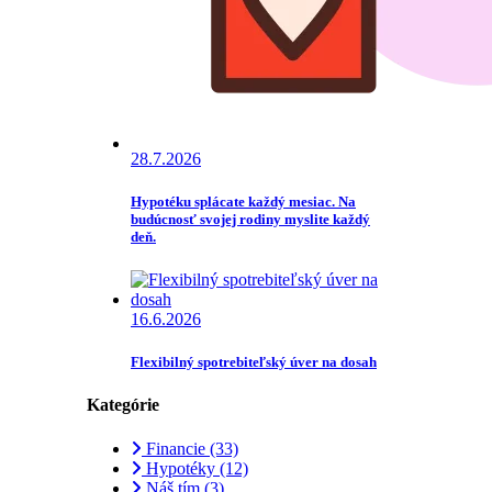
28.7.2026
Hypotéku splácate každý mesiac. Na
budúcnosť svojej rodiny myslite každý
deň.
16.6.2026
Flexibilný spotrebiteľský úver na dosah
Kategórie
Financie
(33)
Hypotéky
(12)
Náš tím
(3)