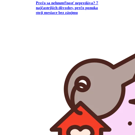
Prečo sa nehnuteľnosť nepredáva? 7
najčastejších dôvodov, prečo ponuka
stojí mesiace bez záujmu