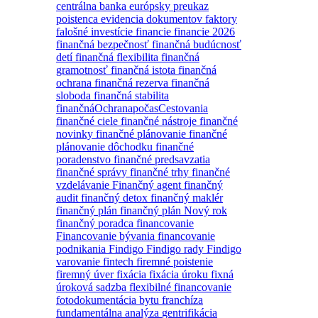
centrálna banka
európsky preukaz
poistenca
evidencia dokumentov
faktory
falošné investície
financie
financie 2026
finančná bezpečnosť
finančná budúcnosť
detí
finančná flexibilita
finančná
gramotnosť
finančná istota
finančná
ochrana
finančná rezerva
finančná
sloboda
finančná stabilita
finančnáOchranapočasCestovania
finančné ciele
finančné nástroje
finančné
novinky
finančné plánovanie
finančné
plánovanie dôchodku
finančné
poradenstvo
finančné predsavzatia
finančné správy
finančné trhy
finančné
vzdelávanie
Finančný agent
finančný
audit
finančný detox
finančný maklér
finančný plán
finančný plán Nový rok
finančný poradca
financovanie
Financovanie bývania
financovanie
podnikania
Findigo
Findigo rady
Findigo
varovanie
fintech
firemné poistenie
firemný úver
fixácia
fixácia úroku
fixná
úroková sadzba
flexibilné financovanie
fotodokumentácia bytu
franchíza
fundamentálna analýza
gentrifikácia