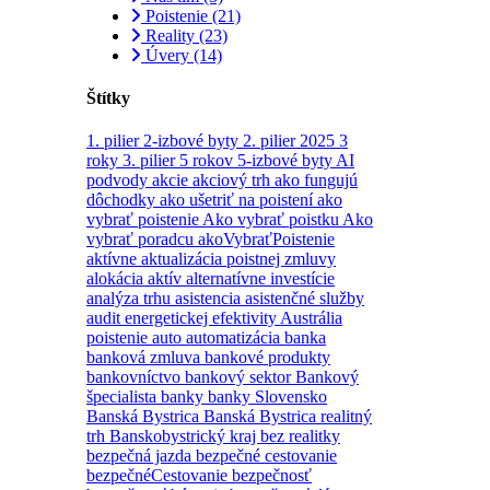
Poistenie
(21)
Reality
(23)
Úvery
(14)
Štítky
1. pilier
2-izbové byty
2. pilier
2025
3
roky
3. pilier
5 rokov
5-izbové byty
AI
podvody
akcie
akciový trh
ako fungujú
dôchodky
ako ušetriť na poistení
ako
vybrať poistenie
Ako vybrať poistku
Ako
vybrať poradcu
akoVybraťPoistenie
aktívne
aktualizácia poistnej zmluvy
alokácia aktív
alternatívne investície
analýza trhu
asistencia
asistenčné služby
audit energetickej efektivity
Austrália
poistenie
auto
automatizácia
banka
banková zmluva
bankové produkty
bankovníctvo
bankový sektor
Bankový
špecialista
banky
banky Slovensko
Banská Bystrica
Banská Bystrica realitný
trh
Banskobystrický kraj
bez realitky
bezpečná jazda
bezpečné cestovanie
bezpečnéCestovanie
bezpečnosť