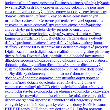
budúcnosť
budúcnosť poistenia
Business
business plán
byt
bývanie
bývanie 2026
cash-flow
časová náročnosť
celoživotné poistenie
cena
cenotvorba
cenový pokles
cenový rast
ceny
ceny bytov
ceny
domov
Ceny nehnuteľností
Ceny poistenia
ceny stavebných
materiálov
cestovanie
Cestovné poistenie
cestovnéDoporučenia
cestovnéPoistenie
cestovnéTipy
chatboti
chyba predávajúceho
chyby
chyby pri hypotéke
chyby pri poisťovaní
chyby
začiatočníkov
chytré hodinky
chytré systémy riadenia
cieľová
krajina
čistá mzda
CPI
ČSOB
cyklický trh
dane
dane a odvody
daňové povinnosti
daňové úľavy
daňové výkazy
daňový bonus
darčeky Vianoce
DDS
deepfake hlas
deficit
developerské projekty
Digitalizácia financií
digitalizácia realitného trhu
digitálne platformy
diverzifikácia
Diverzifikácia portfólia
dlh
dlhodobé investovanie
dlhodobé sporenie
dlhopisové fondy
dlhopisy
dlhy
doba splatnosti
dobratie peňazí hypotékou
dôchodkové sporenie
dôchodkový
systém
dôchodok Slovensko
dôchodok v dvadsiatke
dodatočné
služby
dôkazy
dokumenty
dom
domácnosť
domov
doplnkové
dôchodkové sporenie
dopravná infraštruktúra
dopyt
dopyt na
nehnuteľnosti
dotácie
dovolenka 2026
DPH
druhý pilier
e-
commerce a realitný trh
ECB
efekt posledného vlaku.
efektivita
ekologická stavba
ekonomická paradigma
ekonomické ukazovatele
ekonomický rozvoj
ekonomika
elektronické uloženie
energetická
úspora
energetická úspornosť nehnuteľností
Energetický audit
energetický certifikát
Energeticky efektívne domy
EPZP
Erasmus
ETF
ETF fondy
ETF fondy pre deti
etika
EÚ
Európa poistenie