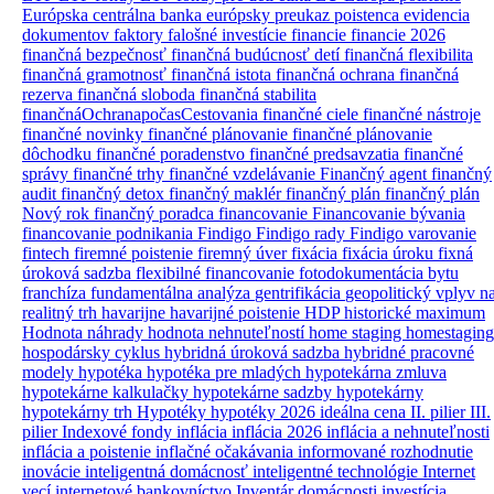
Európska centrálna banka
európsky preukaz poistenca
evidencia
dokumentov
faktory
falošné investície
financie
financie 2026
finančná bezpečnosť
finančná budúcnosť detí
finančná flexibilita
finančná gramotnosť
finančná istota
finančná ochrana
finančná
rezerva
finančná sloboda
finančná stabilita
finančnáOchranapočasCestovania
finančné ciele
finančné nástroje
finančné novinky
finančné plánovanie
finančné plánovanie
dôchodku
finančné poradenstvo
finančné predsavzatia
finančné
správy
finančné trhy
finančné vzdelávanie
Finančný agent
finančný
audit
finančný detox
finančný maklér
finančný plán
finančný plán
Nový rok
finančný poradca
financovanie
Financovanie bývania
financovanie podnikania
Findigo
Findigo rady
Findigo varovanie
fintech
firemné poistenie
firemný úver
fixácia
fixácia úroku
fixná
úroková sadzba
flexibilné financovanie
fotodokumentácia bytu
franchíza
fundamentálna analýza
gentrifikácia
geopolitický vplyv n
realitný trh
havarijne
havarijné poistenie
HDP
historické maximum
Hodnota náhrady
hodnota nehnuteľností
home staging
homestaging
hospodársky cyklus
hybridná úroková sadzba
hybridné pracovné
modely
hypotéka
hypotéka pre mladých
hypotekárna zmluva
hypotekárne kalkulačky
hypotekárne sadzby
hypotekárny
hypotekárny trh
Hypotéky
hypotéky 2026
ideálna cena
II. pilier
III.
pilier
Indexové fondy
inflácia
inflácia 2026
inflácia a nehnuteľnosti
inflácia a poistenie
inflačné očakávania
informované rozhodnutie
inovácie
inteligentná domácnosť
inteligentné technológie
Internet
vecí
internetové bankovníctvo
Inventár domácnosti
investícia