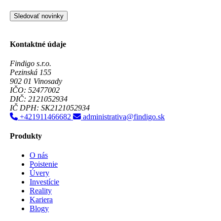
Sledovať novinky
Kontaktné údaje
Findigo s.r.o.
Pezinská 155
902 01 Vinosady
IČO: 52477002
DIČ: 2121052934
IČ DPH: SK2121052934
+421911466682
administrativa@findigo.sk
Produkty
O nás
Poistenie
Úvery
Investície
Reality
Kariera
Blogy