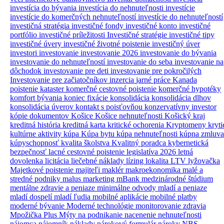
investícia do bývania
investícia do nehnuteľnosti
investície
investície do komerčných nehnuteľností
investície do nehnuteľností
investičná stratégia
investičné fondy
investičné konto
investičné
portfólio
investičné príležitosti
Investičné stratégie
investičné tipy
investičné úvery
investičné životné poistenie
investičný úver
investori
investovanie
investovanie 2026
investovanie do bývania
investovanie do nehnuteľností
investovanie do seba
investovanie na
dôchodok
investovanie pre deti
investovanie pre pokročilých
Investovanie pre začiatočníkov
inzercia
jarné práce
Kanada
poistenie
kataster
komerčné cestovné poistenie
komerčné hypotéky
komfort bývania
koniec fixácie
konsolidácia
konsolidácia dlhov
konsolidácia úverov
kontakt s poisťovňou
konzervatívny investor
kópie dokumentov
Košice
Košice nehnuteľnosti
Košický kraj
kreditná história
kreditná karta
kritické ochorenia
Kryptomeny
kryti
kultúrne aktivity
kúpa
Kúpa bytu
kúpa nehnuteľnosti
kúpna zmluva
kúpyschopnosť
kvalita školstva
Kvalitný poradca
kybernetická
bezpečnosť
lacné cestovné poistenie
legislatíva 2026
letná
dovolenka
licitácia
liečebné náklady
lízing
lokalita
LTV
lyžovačka
Majetkové poistenie
majiteľi
maklér
makroekonomika
malé a
stredné podniky
malus
marketing
mBank
medzinárodné štúdium
mentálne zdravie a peniaze
minimálne odvody
mladí a peniaze
mladí dospelí
mladí ľudia
mobilné aplikácie
mobilné platby
moderné bývanie
Moderné technológie
monitorovanie zdravia
Mpožička Plus
Mýty
na podnikanie
nacenenie nehnuteľnosti
nájomca
nájomník
náklady
nárokový formulár
nároky
NBS