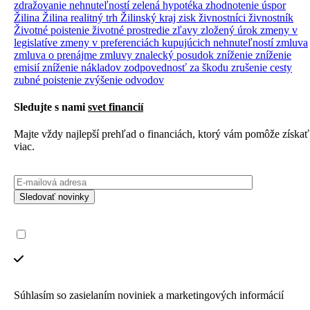
zdražovanie nehnuteľností
zelená hypotéka
zhodnotenie úspor
Žilina
Žilina realitný trh
Žilinský kraj
zisk
živnostníci
živnostník
Životné poistenie
životné prostredie
zľavy
zložený úrok
zmeny v
legislatíve
zmeny v preferenciách kupujúcich nehnuteľností
zmluva
zmluva o prenájme
zmluvy
znalecký posudok
zníženie
zníženie
emisií
zníženie nákladov
zodpovednosť za škodu
zrušenie cesty
zubné poistenie
zvýšenie odvodov
Sledujte s nami
svet financií
Majte vždy najlepší prehľad o financiách, ktorý vám pomôže získať
viac.
Sledovať novinky
Súhlasím so zasielaním noviniek a marketingových informácií