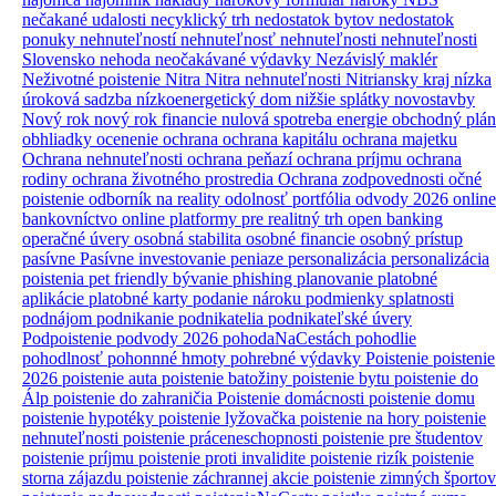
nečakané udalosti
necyklický trh
nedostatok bytov
nedostatok
ponuky nehnuteľností
nehnuteľnosť
nehnuteľnosti
nehnuteľnosti
Slovensko
nehoda
neočakávané výdavky
Nezávislý maklér
Neživotné poistenie
Nitra
Nitra nehnuteľnosti
Nitriansky kraj
nízka
úroková sadzba
nízkoenergetický dom
nižšie splátky
novostavby
Nový rok
nový rok financie
nulová spotreba energie
obchodný plán
obhliadky
ocenenie
ochrana
ochrana kapitálu
ochrana majetku
Ochrana nehnuteľnosti
ochrana peňazí
ochrana príjmu
ochrana
rodiny
ochrana životného prostredia
Ochrana zodpovednosti
očné
poistenie
odborník na reality
odolnosť portfólia
odvody 2026
online
bankovníctvo
online platformy pre realitný trh
open banking
operačné úvery
osobná stabilita
osobné financie
osobný prístup
pasívne
Pasívne investovanie
peniaze
personalizácia
personalizácia
poistenia
pet friendly bývanie
phishing
planovanie
platobné
aplikácie
platobné karty
podanie nároku
podmienky splatnosti
podnájom
podnikanie
podnikatelia
podnikateľské úvery
Podpoistenie
podvody 2026
pohodaNaCestách
pohodlie
pohodlnosť
pohonnné hmoty
pohrebné výdavky
Poistenie
poistenie
2026
poistenie auta
poistenie batožiny
poistenie bytu
poistenie do
Álp
poistenie do zahraničia
Poistenie domácnosti
poistenie domu
poistenie hypotéky
poistenie lyžovačka
poistenie na hory
poistenie
nehnuteľnosti
poistenie práceneschopnosti
poistenie pre študentov
poistenie príjmu
poistenie proti invalidite
poistenie rizík
poistenie
storna zájazdu
poistenie záchrannej akcie
poistenie zimných športov