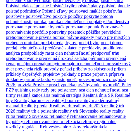
poistenie zodpovednosti
poistenieNaCesty
poistka
poistná suma
Poistná udalosť
poistné
Poistné krytie
poistné plány
poistné plnenie
poistné podmienky
Poistné zľavy
poisťovací maklér
poisťovňa
poisťovne
poisťovníctvo
pokryté položky
pokrytie
poloha
nehnuteľnosti
ponuka
ponuka nehnuteľností
poplatky
Poradenstvo
porovnanie
porovnanie hypoték
porovnanie ponúk
Porovnávač
porovnávanie
portfólio
potraviny
pozemok
pôžička
pravidelné
prehodnocovanie
právna pomoc
právne aspekty
pravo
pre mladých
preberací protokol
predaj
predaj bytov
predaj bytu
predaj domu
predaj nehnuteľnosti
predčasné splatenie
preddavky
prediktívna
analýza
predpoklady rastu cien nehnuteľností
predpoveď trhu
prehodnocovanie
premenná úroková sadzba
prémium
premrštená
cena
prenájom
prenájom bytu
prenájom nehnuteľnosti
prevádzkový
úver
prevencia rizík
prevody peňazí
príbehy zo skúseností
príjem
príklady úspešných projektov
príklady z praxe
príprava
príprava
dokladov
prírodné faktory
prístupnosť
proces
prognóza
prognóza
2026
provízia
Provízie
prvá hypotéka
prvé bývanie
prvorodiči
Pute
PZP
quishing
rady
rady pre poistencov
rast cien nehnuteľností
rast
firmy
realitná kancelária
realitná stratégia
Realitná únia SR
Realitné
tipy
Realitný barometer
realitný boom
realitný maklér
realitný
manuál
Realitný predaj
Realitný trh
realitný trh 2025
realitný trh
2026
realitný trh a poistenie
realitný trh Slovensko
reality
reality
Nitra
reality Slovensko
refinančný
refinancovanie
refinancovanie
hypotéky
refinancovanie úveru
refixácia
reformy
regionálne
rozdiely
regulácia
Reinvestovanie ziskov
rekonštrukcia