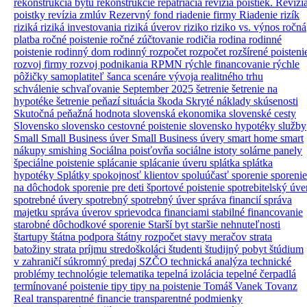
rekonštrukcia bytu
rekonštrukcie
repatriácia
revízia poistiek.
Revízi
poistky
revízia zmlúv
Rezervný fond
riadenie firmy
Riadenie rizík
riziká
riziká investovania
riziká úverov
riziko
riziko vs. výnos
ročná
platba
ročné poistenie
ročné zúčtovanie
rodičia
rodina
rodinné
poistenie
rodinný dom
rodinný rozpočet
rozpočet
rozšírené poisteni
rozvoj firmy
rozvoj podnikania
RPMN
rýchle financovanie
rýchle
pôžičky
samoplatiteľ
šanca
scenáre vývoja realitného trhu
schválenie
schvaľovanie
September 2025
šetrenie
šetrenie na
hypotéke
šetrenie peňazí
situácia
škoda
Skryté náklady
skúsenosti
Skutočná peňažná hodnota
slovenská ekonomika
slovenské cesty
Slovensko
slovensko cestovné poistenie
slovensko hypotéky
služby
Small
Small Business úver
Small Business úvery
smart home
smart
nákupy
smishing
Sociálna poisťovňa
sociálne istoty
solárne panely
špeciálne poistenie
splácanie
splácanie úveru
splátka
splátka
hypotéky
Splátky
spokojnosť klientov
spoluúčasť
sporenie
sporenie
na dôchodok
sporenie pre deti
športové poistenie
spotrebitelský úve
spotrebné úvery
spotrebný
spotrebný úver
správa financií
správa
majetku
správa úverov
sprievodca financiami
stabilné financovanie
starobné dôchodkové sporenie
Starší byt
staršie nehnuteľnosti
štartupy
štátna podpora
štátny rozpočet
stavy meračov
strata
batožiny
strata príjmu
stredoškoláci
študenti
študijný pobyt
štúdium
v zahraničí
súkromný predaj
SZČO
technická analýza
technické
problémy
technológie
telematika
tepelná izolácia
tepelné čerpadlá
termínované poistenie
tipy
tipy na poistenie
Tomáš Vanek
Tovanz
Real
transparentné financie
transparentné podmienky