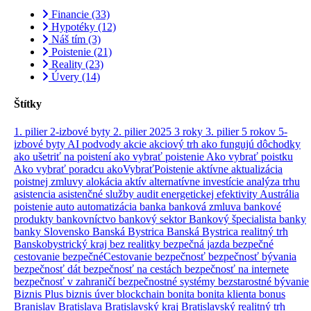
Financie
(33)
Hypotéky
(12)
Náš tím
(3)
Poistenie
(21)
Reality
(23)
Úvery
(14)
Štítky
1. pilier
2-izbové byty
2. pilier
2025
3 roky
3. pilier
5 rokov
5-
izbové byty
AI podvody
akcie
akciový trh
ako fungujú dôchodky
ako ušetriť na poistení
ako vybrať poistenie
Ako vybrať poistku
Ako vybrať poradcu
akoVybraťPoistenie
aktívne
aktualizácia
poistnej zmluvy
alokácia aktív
alternatívne investície
analýza trhu
asistencia
asistenčné služby
audit energetickej efektivity
Austrália
poistenie
auto
automatizácia
banka
banková zmluva
bankové
produkty
bankovníctvo
bankový sektor
Bankový špecialista
banky
banky Slovensko
Banská Bystrica
Banská Bystrica realitný trh
Banskobystrický kraj
bez realitky
bezpečná jazda
bezpečné
cestovanie
bezpečnéCestovanie
bezpečnosť
bezpečnosť bývania
bezpečnosť dát
bezpečnosť na cestách
bezpečnosť na internete
bezpečnosť v zahraničí
bezpečnostné systémy
bezstarostné bývanie
Biznis Plus
biznis úver
blockchain
bonita
bonita klienta
bonus
Branislav
Bratislava
Bratislavský kraj
Bratislavský realitný trh