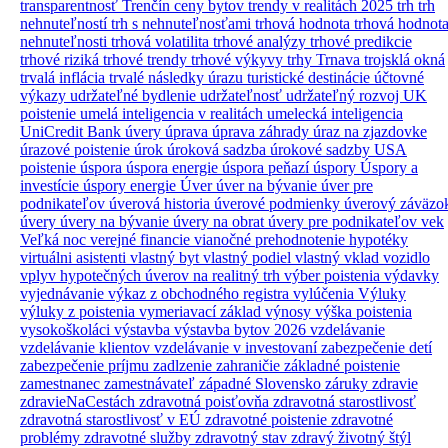
transparentnosť
Trenčín ceny bytov
trendy v realitách 2025
trh
trh
nehnuteľností
trh s nehnuteľnosťami
trhová hodnota
trhová hodnot
nehnuteľnosti
trhová volatilita
trhové analýzy
trhové predikcie
trhové riziká
trhové trendy
trhové výkyvy
trhy
Trnava
trojsklá okná
trvalá inflácia
trvalé následky úrazu
turistické destinácie
účtovné
výkazy
udržateľné bydlenie
udržateľnosť
udržateľný rozvoj
UK
poistenie
umelá inteligencia v realitách
umelecká inteligencia
UniCredit Bank úvery
úprava
úprava záhrady
úraz na zjazdovke
úrazové poistenie
úrok
úroková sadzba
úrokové sadzby
USA
poistenie
úspora
úspora energie
úspora peňazí
úspory
Úspory a
investície
úspory energie
Úver
úver na bývanie
úver pre
podnikateľov
úverová historia
úverové podmienky
úverový záväzo
úvery
úvery na bývanie
úvery na obrat
úvery pre podnikateľov
vek
Veľká noc
verejné financie
vianočné prehodnotenie hypotéky
virtuálni asistenti
vlastný byt
vlastný podiel
vlastný vklad
vozidlo
vplyv hypotečných úverov na realitný trh
výber poistenia
výdavky
vyjednávanie
výkaz z obchodného registra
vylúčenia
Výluky
výluky z poistenia
vymeriavací základ
výnosy
výška poistenia
vysokoškoláci
výstavba
výstavba bytov 2026
vzdelávanie
vzdelávanie klientov
vzdelávanie v investovaní
zabezpečenie detí
zabezpečenie príjmu
zadlzenie
zahraničie
základné poistenie
zamestnanec
zamestnávateľ
západné Slovensko
záruky
zdravie
zdravieNaCestách
zdravotná poisťovňa
zdravotná starostlivosť
zdravotná starostlivosť v EÚ
zdravotné poistenie
zdravotné
problémy
zdravotné služby
zdravotný stav
zdravý životný štýl