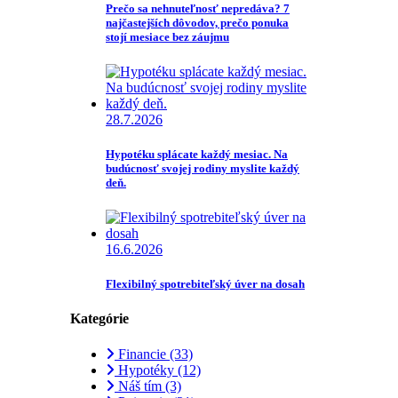
Prečo sa nehnuteľnosť nepredáva? 7
najčastejších dôvodov, prečo ponuka
stojí mesiace bez záujmu
28.7.2026
Hypotéku splácate každý mesiac. Na
budúcnosť svojej rodiny myslite každý
deň.
16.6.2026
Flexibilný spotrebiteľský úver na dosah
Kategórie
Financie
(33)
Hypotéky
(12)
Náš tím
(3)