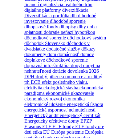
financií
digitalizácia realitného trhu
digitálne platformy
diverzifikácia
Diverzifikácia portfólia
dlh
dlhodobé
investovanie
dlhodobé sporenie
dlhopisové fondy
dlhopisy
dlhy
doba
splatnosti
dobratie peňazí hypotékou
dôchodkové sporenie
dôchodkový systém
dôchodok Slovensko
dôchodok v
dvadsiatke
dodatočné služby
dôkazy
dokumenty
dom
domácnosť
domov
doplnkové dôchodkové sporenie
dopravná infraštruktúra
dopyt
dopyt na
nehnuteľnosti
dotácie
dovolenka 2026
DPH
druhý pilier
e-commerce a realitný
trh
ECB
efekt posledného vlaku.
efektivita
ekologická stavba
ekonomická
paradigma
ekonomické ukazovatele
ekonomický rozvoj
ekonomika
elektronické uloženie
energetická úspora
energetická úspornosť nehnuteľností
Energetický audit
energetický certifikát
Energeticky efektívne domy
EPZP
Erasmus
ETF
ETF fondy
ETF fondy pre
deti
etika
EÚ
Európa poistenie
Európska
centrálna banka
európsky preukaz