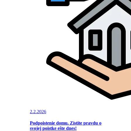
2.2.2026
Podpoistenie domu. Zistite pravdu o
svojej poistke ešte dnes!