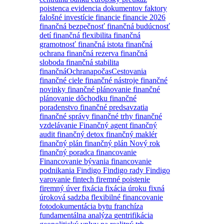
poistenca
evidencia dokumentov
faktory
falošné investície
financie
financie 2026
finančná bezpečnosť
finančná budúcnosť
detí
finančná flexibilita
finančná
gramotnosť
finančná istota
finančná
ochrana
finančná rezerva
finančná
sloboda
finančná stabilita
finančnáOchranapočasCestovania
finančné ciele
finančné nástroje
finančné
novinky
finančné plánovanie
finančné
plánovanie dôchodku
finančné
poradenstvo
finančné predsavzatia
finančné správy
finančné trhy
finančné
vzdelávanie
Finančný agent
finančný
audit
finančný detox
finančný maklér
finančný plán
finančný plán Nový rok
finančný poradca
financovanie
Financovanie bývania
financovanie
podnikania
Findigo
Findigo rady
Findigo
varovanie
fintech
firemné poistenie
firemný úver
fixácia
fixácia úroku
fixná
úroková sadzba
flexibilné financovanie
fotodokumentácia bytu
franchíza
fundamentálna analýza
gentrifikácia