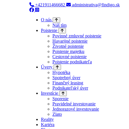
+421911466682
administrativa@findigo.sk
O nás
Náš tím
Poistenie
Povinné zmluvné poistenie
Havarijné poistenie
Životné poistenie
Poistenie majetku
Cestovné poistenie
Poistenie podnikateľa
Úvery
Hypotéka
Spotrebný úver
Finančný leasing
Podnikateľský úver
Investície
Sporenie
Pravidelné investovanie
Jednorazové investovanie
Zlato
Reality
Kariéra