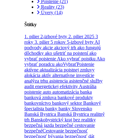
Poistenie
(21)
Reality
(23)
Úvery
(14)
Štítky
1. pilier
2-izbové byty
2. pilier
2025
3
roky
3. pilier
5 rokov
5-izbové byty
AI
podvody
akcie
akciový trh
ako fungujú
dôchodky
ako ušetriť na poistení
ako
vybrať poistenie
Ako vybrať poistku
Ako
vybrať poradcu
akoVybraťPoistenie
aktívne
aktualizácia poistnej zmluvy
alokácia aktív
alternatívne investície
analýza trhu
asistencia
asistenčné služby
audit energetickej efektivity
Austrália
poistenie
auto
automatizácia
banka
banková zmluva
bankové produkty
bankovníctvo
bankový sektor
Bankový
špecialista
banky
banky Slovensko
Banská Bystrica
Banská Bystrica realitný
trh
Banskobystrický kraj
bez realitky
bezpečná jazda
bezpečné cestovanie
bezpečnéCestovanie
bezpečnosť
bezpečnosť bývania
bezpečnosť dát