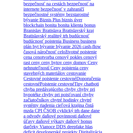
bezpečnosť na cestách
bezpečnosť na
internete
bezpečnosť v zahraničí
bezpečnostné systémy
bezstarostné
bývanie
Biznis Plus
biznis úver
blockchain
bonita
bonita klienta
bonus
Branislav
Bratislava
Bratislavský kraj
Bratislavský realitný trh
budúcnosť
budúcnosť poistenia
Business
business
plán
byt
bývanie
bývanie 2026
cash-flow
časová náročnosť
celoživotné poistenie
cena
cenotvorba
cenový pokles
cenový
rast
ceny
ceny bytov
ceny domov
Ceny
nehnuteľností
Ceny poistenia
ceny
stavebných materiálov
cestovanie
Cestovné poistenie
cestovnéDoporučenia
cestovnéPoistenie
cestovnéTipy
chatboti
chyba predávajúceho
chyby
chyby pri
hypotéke
chyby pri poisťovaní
chyby
začiatočníkov
chytré hodinky
chytré
systémy riadenia
cieľová krajina
čistá
mzda
CPI
ČSOB
cyklický trh
dane
dane
a odvody
daňové povinnosti
daňové
úľavy
daňové výkazy
daňový bonus
darčeky Vianoce
DDS
deepfake hlas
deficit
developerské projekty
Digitalizácia