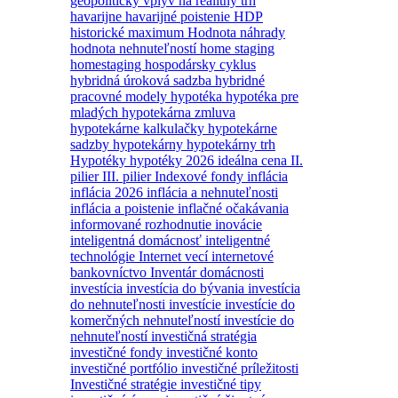
geopolitický vplyv na realitný trh
havarijne
havarijné poistenie
HDP
historické maximum
Hodnota náhrady
hodnota nehnuteľností
home staging
homestaging
hospodársky cyklus
hybridná úroková sadzba
hybridné
pracovné modely
hypotéka
hypotéka pre
mladých
hypotekárna zmluva
hypotekárne kalkulačky
hypotekárne
sadzby
hypotekárny
hypotekárny trh
Hypotéky
hypotéky 2026
ideálna cena
II.
pilier
III. pilier
Indexové fondy
inflácia
inflácia 2026
inflácia a nehnuteľnosti
inflácia a poistenie
inflačné očakávania
informované rozhodnutie
inovácie
inteligentná domácnosť
inteligentné
technológie
Internet vecí
internetové
bankovníctvo
Inventár domácnosti
investícia
investícia do bývania
investícia
do nehnuteľnosti
investície
investície do
komerčných nehnuteľností
investície do
nehnuteľností
investičná stratégia
investičné fondy
investičné konto
investičné portfólio
investičné príležitosti
Investičné stratégie
investičné tipy