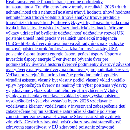
Real
transparentné financie
transparentné podmienky
transparentnosť
Trenčín ceny bytov
trendy v realitách 2025
trh
trh
nehnuteľností
trh s nehnuteľnosťami
trhová hodnota
trhová hodnot
nehnuteľnosti
trhová volatilita
trhové analýzy
trhové predikcie
trhové riziká
trhové trendy
trhové výkyvy
trhy
Trnava
trojsklá okná
trvalá inflácia
trvalé následky úrazu
turistické destinácie
účtovné
výkazy
udržateľné bydlenie
udržateľnosť
udržateľný rozvoj
UK
poistenie
umelá inteligencia v realitách
umelecká inteligencia
UniCredit Bank úvery
úprava
úprava záhrady
úraz na zjazdovke
úrazové poistenie
úrok
úroková sadzba
úrokové sadzby
USA
poistenie
úspora
úspora energie
úspora peňazí
úspory
Úspory a
investície
úspory energie
Úver
úver na bývanie
úver pre
podnikateľov
úverová historia
úverové podmienky
úverový záväzo
úvery
úvery na bývanie
úvery na obrat
úvery pre podnikateľov
vek
Veľká noc
verejné financie
vianočné prehodnotenie hypotéky
virtuálni asistenti
vlastný byt
vlastný podiel
vlastný vklad
vozidlo
vplyv hypotečných úverov na realitný trh
výber poistenia
výdavky
vyjednávanie
výkaz z obchodného registra
vylúčenia
Výluky
výluky z poistenia
vymeriavací základ
výnosy
výška poistenia
vysokoškoláci
výstavba
výstavba bytov 2026
vzdelávanie
vzdelávanie klientov
vzdelávanie v investovaní
zabezpečenie detí
zabezpečenie príjmu
zadlzenie
zahraničie
základné poistenie
zamestnanec
zamestnávateľ
západné Slovensko
záruky
zdravie
zdravieNaCestách
zdravotná poisťovňa
zdravotná starostlivosť
zdravotná starostlivosť v EÚ
zdravotné poistenie
zdravotné