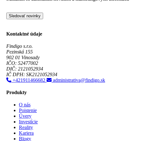
Sledovať novinky
Kontaktné údaje
Findigo s.r.o.
Pezinská 155
902 01 Vinosady
IČO: 52477002
DIČ: 2121052934
IČ DPH: SK2121052934
+421911466682
administrativa@findigo.sk
Produkty
O nás
Poistenie
Úvery
Investície
Reality
Kariera
Blogy