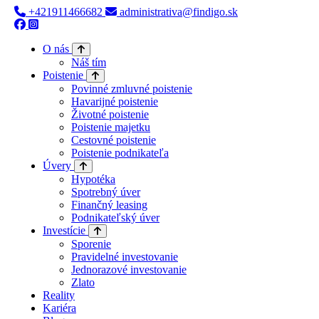
+421911466682
administrativa@findigo.sk
O nás
Náš tím
Poistenie
Povinné zmluvné poistenie
Havarijné poistenie
Životné poistenie
Poistenie majetku
Cestovné poistenie
Poistenie podnikateľa
Úvery
Hypotéka
Spotrebný úver
Finančný leasing
Podnikateľský úver
Investície
Sporenie
Pravidelné investovanie
Jednorazové investovanie
Zlato
Reality
Kariéra