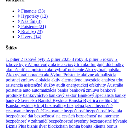
Financie
(33)
Hypotéky
(12)
Náš tím
(3)
Poistenie
(21)
Reality
(23)
Úvery
(14)
Štítky
1. pilier
2-izbové byty
2. pilier
2025
3 roky
3. pilier
5 rokov
5-
izbové byty
AI podvody
akcie
akciový trh
ako fungujú dôchodky
ako ušetriť na poistení
ako vybrať poistenie
Ako vybrať poistku
Ako vybrať poradcu
akoVybraťPoistenie
aktívne
aktualizácia
poistnej zmluvy
alokácia aktív
alternatívne investície
analýza trhu
asistencia
asistenčné služby
audit energetickej efektivity
Austrália
poistenie
auto
automatizácia
banka
banková zmluva
bankové
produkty
bankovníctvo
bankový sektor
Bankový špecialista
banky
banky Slovensko
Banská Bystrica
Banská Bystrica realitný trh
Banskobystrický kraj
bez realitky
bezpečná jazda
bezpečné
cestovanie
bezpečnéCestovanie
bezpečnosť
bezpečnosť bývania
bezpečnosť dát
bezpečnosť na cestách
bezpečnosť na internete
bezpečnosť v zahraničí
bezpečnostné systémy
bezstarostné bývanie
Biznis Plus
biznis úver
blockchain
bonita
bonita klienta
bonus