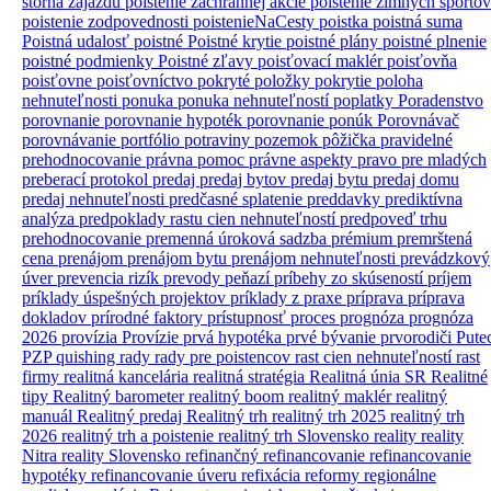
storna zájazdu
poistenie záchrannej akcie
poistenie zimných športov
poistenie zodpovednosti
poistenieNaCesty
poistka
poistná suma
Poistná udalosť
poistné
Poistné krytie
poistné plány
poistné plnenie
poistné podmienky
Poistné zľavy
poisťovací maklér
poisťovňa
poisťovne
poisťovníctvo
pokryté položky
pokrytie
poloha
nehnuteľnosti
ponuka
ponuka nehnuteľností
poplatky
Poradenstvo
porovnanie
porovnanie hypoték
porovnanie ponúk
Porovnávač
porovnávanie
portfólio
potraviny
pozemok
pôžička
pravidelné
prehodnocovanie
právna pomoc
právne aspekty
pravo
pre mladých
preberací protokol
predaj
predaj bytov
predaj bytu
predaj domu
predaj nehnuteľnosti
predčasné splatenie
preddavky
prediktívna
analýza
predpoklady rastu cien nehnuteľností
predpoveď trhu
prehodnocovanie
premenná úroková sadzba
prémium
premrštená
cena
prenájom
prenájom bytu
prenájom nehnuteľnosti
prevádzkový
úver
prevencia rizík
prevody peňazí
príbehy zo skúseností
príjem
príklady úspešných projektov
príklady z praxe
príprava
príprava
dokladov
prírodné faktory
prístupnosť
proces
prognóza
prognóza
2026
provízia
Provízie
prvá hypotéka
prvé bývanie
prvorodiči
Pute
PZP
quishing
rady
rady pre poistencov
rast cien nehnuteľností
rast
firmy
realitná kancelária
realitná stratégia
Realitná únia SR
Realitné
tipy
Realitný barometer
realitný boom
realitný maklér
realitný
manuál
Realitný predaj
Realitný trh
realitný trh 2025
realitný trh
2026
realitný trh a poistenie
realitný trh Slovensko
reality
reality
Nitra
reality Slovensko
refinančný
refinancovanie
refinancovanie
hypotéky
refinancovanie úveru
refixácia
reformy
regionálne