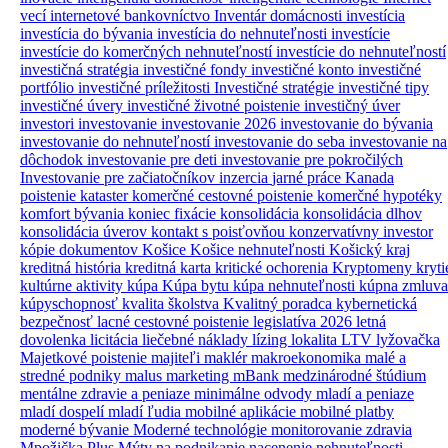
vecí
internetové bankovníctvo
Inventár domácnosti
investícia
investícia do bývania
investícia do nehnuteľnosti
investície
investície do komerčných nehnuteľností
investície do nehnuteľností
investičná stratégia
investičné fondy
investičné konto
investičné
portfólio
investičné príležitosti
Investičné stratégie
investičné tipy
investičné úvery
investičné životné poistenie
investičný úver
investori
investovanie
investovanie 2026
investovanie do bývania
investovanie do nehnuteľností
investovanie do seba
investovanie na
dôchodok
investovanie pre deti
investovanie pre pokročilých
Investovanie pre začiatočníkov
inzercia
jarné práce
Kanada
poistenie
kataster
komerčné cestovné poistenie
komerčné hypotéky
komfort bývania
koniec fixácie
konsolidácia
konsolidácia dlhov
konsolidácia úverov
kontakt s poisťovňou
konzervatívny investor
kópie dokumentov
Košice
Košice nehnuteľnosti
Košický kraj
kreditná história
kreditná karta
kritické ochorenia
Kryptomeny
kryti
kultúrne aktivity
kúpa
Kúpa bytu
kúpa nehnuteľnosti
kúpna zmluva
kúpyschopnosť
kvalita školstva
Kvalitný poradca
kybernetická
bezpečnosť
lacné cestovné poistenie
legislatíva 2026
letná
dovolenka
licitácia
liečebné náklady
lízing
lokalita
LTV
lyžovačka
Majetkové poistenie
majiteľi
maklér
makroekonomika
malé a
stredné podniky
malus
marketing
mBank
medzinárodné štúdium
mentálne zdravie a peniaze
minimálne odvody
mladí a peniaze
mladí dospelí
mladí ľudia
mobilné aplikácie
mobilné platby
moderné bývanie
Moderné technológie
monitorovanie zdravia
Mpožička Plus
Mýty
na podnikanie
nacenenie nehnuteľnosti