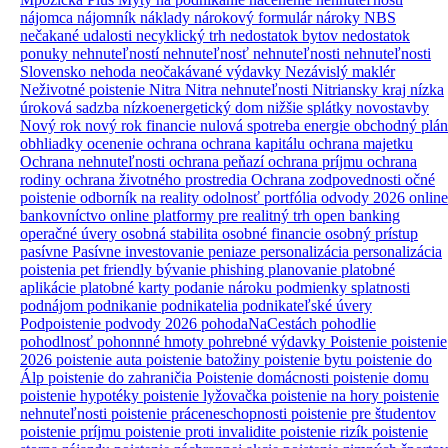
nájomca
nájomník
náklady
nárokový formulár
nároky
NBS
nečakané udalosti
necyklický trh
nedostatok bytov
nedostatok
ponuky nehnuteľností
nehnuteľnosť
nehnuteľnosti
nehnuteľnosti
Slovensko
nehoda
neočakávané výdavky
Nezávislý maklér
Neživotné poistenie
Nitra
Nitra nehnuteľnosti
Nitriansky kraj
nízka
úroková sadzba
nízkoenergetický dom
nižšie splátky
novostavby
Nový rok
nový rok financie
nulová spotreba energie
obchodný plán
obhliadky
ocenenie
ochrana
ochrana kapitálu
ochrana majetku
Ochrana nehnuteľnosti
ochrana peňazí
ochrana príjmu
ochrana
rodiny
ochrana životného prostredia
Ochrana zodpovednosti
očné
poistenie
odborník na reality
odolnosť portfólia
odvody 2026
online
bankovníctvo
online platformy pre realitný trh
open banking
operačné úvery
osobná stabilita
osobné financie
osobný prístup
pasívne
Pasívne investovanie
peniaze
personalizácia
personalizácia
poistenia
pet friendly bývanie
phishing
planovanie
platobné
aplikácie
platobné karty
podanie nároku
podmienky splatnosti
podnájom
podnikanie
podnikatelia
podnikateľské úvery
Podpoistenie
podvody 2026
pohodaNaCestách
pohodlie
pohodlnosť
pohonnné hmoty
pohrebné výdavky
Poistenie
poistenie
2026
poistenie auta
poistenie batožiny
poistenie bytu
poistenie do
Álp
poistenie do zahraničia
Poistenie domácnosti
poistenie domu
poistenie hypotéky
poistenie lyžovačka
poistenie na hory
poistenie
nehnuteľnosti
poistenie práceneschopnosti
poistenie pre študentov
poistenie príjmu
poistenie proti invalidite
poistenie rizík
poistenie