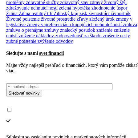
problémy
zdravotné služby
zdravotný stav
zdravý životný štýl
zdražovanie nehnuteľností
zelená hypotéka
zhodnotenie úspor
Žilina
Žilina realitný trh
Žilinský kraj
zisk
živnostníci
živnostník
Životné poistenie
životné prostredie
zľavy
zložený úrok
zmeny v
legislatíve
zmeny v preferenciách kupujúcich nehnuteľností
zmluva
zmluva o prenájme
zmluvy
znalecký posudok
zníženie
zníženie
emisií
zníženie nákladov
zodpovednosť za škodu
zrušenie cesty
zubné poistenie
zvýšenie odvodov
Sledujte s nami
svet financií
Majte vždy najlepší prehľad o financiách, ktorý vám pomôže získať
viac.
Sledovať novinky
Súhlasím so zasielaním noviniek a marketingových informácií