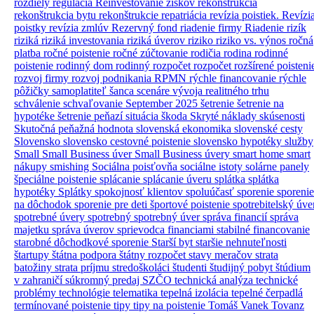
rozdiely
regulácia
Reinvestovanie ziskov
rekonštrukcia
rekonštrukcia bytu
rekonštrukcie
repatriácia
revízia poistiek.
Revízi
poistky
revízia zmlúv
Rezervný fond
riadenie firmy
Riadenie rizík
riziká
riziká investovania
riziká úverov
riziko
riziko vs. výnos
ročná
platba
ročné poistenie
ročné zúčtovanie
rodičia
rodina
rodinné
poistenie
rodinný dom
rodinný rozpočet
rozpočet
rozšírené poisteni
rozvoj firmy
rozvoj podnikania
RPMN
rýchle financovanie
rýchle
pôžičky
samoplatiteľ
šanca
scenáre vývoja realitného trhu
schválenie
schvaľovanie
September 2025
šetrenie
šetrenie na
hypotéke
šetrenie peňazí
situácia
škoda
Skryté náklady
skúsenosti
Skutočná peňažná hodnota
slovenská ekonomika
slovenské cesty
Slovensko
slovensko cestovné poistenie
slovensko hypotéky
služby
Small
Small Business úver
Small Business úvery
smart home
smart
nákupy
smishing
Sociálna poisťovňa
sociálne istoty
solárne panely
špeciálne poistenie
splácanie
splácanie úveru
splátka
splátka
hypotéky
Splátky
spokojnosť klientov
spoluúčasť
sporenie
sporenie
na dôchodok
sporenie pre deti
športové poistenie
spotrebitelský úve
spotrebné úvery
spotrebný
spotrebný úver
správa financií
správa
majetku
správa úverov
sprievodca financiami
stabilné financovanie
starobné dôchodkové sporenie
Starší byt
staršie nehnuteľnosti
štartupy
štátna podpora
štátny rozpočet
stavy meračov
strata
batožiny
strata príjmu
stredoškoláci
študenti
študijný pobyt
štúdium
v zahraničí
súkromný predaj
SZČO
technická analýza
technické
problémy
technológie
telematika
tepelná izolácia
tepelné čerpadlá
termínované poistenie
tipy
tipy na poistenie
Tomáš Vanek
Tovanz