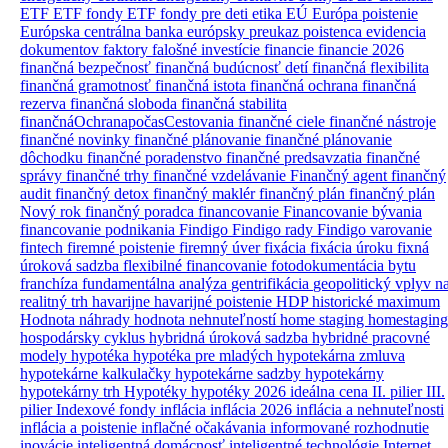
ETF
ETF fondy
ETF fondy pre deti
etika
EÚ
Európa poistenie
Európska centrálna banka
európsky preukaz poistenca
evidencia
dokumentov
faktory
falošné investície
financie
financie 2026
finančná bezpečnosť
finančná budúcnosť detí
finančná flexibilita
finančná gramotnosť
finančná istota
finančná ochrana
finančná
rezerva
finančná sloboda
finančná stabilita
finančnáOchranapočasCestovania
finančné ciele
finančné nástroje
finančné novinky
finančné plánovanie
finančné plánovanie
dôchodku
finančné poradenstvo
finančné predsavzatia
finančné
správy
finančné trhy
finančné vzdelávanie
Finančný agent
finančný
audit
finančný detox
finančný maklér
finančný plán
finančný plán
Nový rok
finančný poradca
financovanie
Financovanie bývania
financovanie podnikania
Findigo
Findigo rady
Findigo varovanie
fintech
firemné poistenie
firemný úver
fixácia
fixácia úroku
fixná
úroková sadzba
flexibilné financovanie
fotodokumentácia bytu
franchíza
fundamentálna analýza
gentrifikácia
geopolitický vplyv n
realitný trh
havarijne
havarijné poistenie
HDP
historické maximum
Hodnota náhrady
hodnota nehnuteľností
home staging
homestaging
hospodársky cyklus
hybridná úroková sadzba
hybridné pracovné
modely
hypotéka
hypotéka pre mladých
hypotekárna zmluva
hypotekárne kalkulačky
hypotekárne sadzby
hypotekárny
hypotekárny trh
Hypotéky
hypotéky 2026
ideálna cena
II. pilier
III.
pilier
Indexové fondy
inflácia
inflácia 2026
inflácia a nehnuteľnosti
inflácia a poistenie
inflačné očakávania
informované rozhodnutie
inovácie
inteligentná domácnosť
inteligentné technológie
Internet