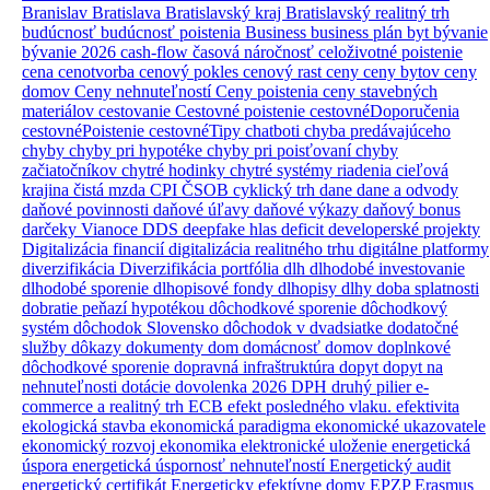
Branislav
Bratislava
Bratislavský kraj
Bratislavský realitný trh
budúcnosť
budúcnosť poistenia
Business
business plán
byt
bývanie
bývanie 2026
cash-flow
časová náročnosť
celoživotné poistenie
cena
cenotvorba
cenový pokles
cenový rast
ceny
ceny bytov
ceny
domov
Ceny nehnuteľností
Ceny poistenia
ceny stavebných
materiálov
cestovanie
Cestovné poistenie
cestovnéDoporučenia
cestovnéPoistenie
cestovnéTipy
chatboti
chyba predávajúceho
chyby
chyby pri hypotéke
chyby pri poisťovaní
chyby
začiatočníkov
chytré hodinky
chytré systémy riadenia
cieľová
krajina
čistá mzda
CPI
ČSOB
cyklický trh
dane
dane a odvody
daňové povinnosti
daňové úľavy
daňové výkazy
daňový bonus
darčeky Vianoce
DDS
deepfake hlas
deficit
developerské projekty
Digitalizácia financií
digitalizácia realitného trhu
digitálne platformy
diverzifikácia
Diverzifikácia portfólia
dlh
dlhodobé investovanie
dlhodobé sporenie
dlhopisové fondy
dlhopisy
dlhy
doba splatnosti
dobratie peňazí hypotékou
dôchodkové sporenie
dôchodkový
systém
dôchodok Slovensko
dôchodok v dvadsiatke
dodatočné
služby
dôkazy
dokumenty
dom
domácnosť
domov
doplnkové
dôchodkové sporenie
dopravná infraštruktúra
dopyt
dopyt na
nehnuteľnosti
dotácie
dovolenka 2026
DPH
druhý pilier
e-
commerce a realitný trh
ECB
efekt posledného vlaku.
efektivita
ekologická stavba
ekonomická paradigma
ekonomické ukazovatele
ekonomický rozvoj
ekonomika
elektronické uloženie
energetická
úspora
energetická úspornosť nehnuteľností
Energetický audit
energetický certifikát
Energeticky efektívne domy
EPZP
Erasmus