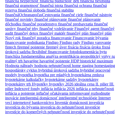
finančná bezpečnosť
finančná budúcnosť detí
finančná flexibilita
finančná gramotnosť
finančná istota
finančná ochrana
finančná
rezerva
finančná sloboda
finančná stabilita
finančnáOchranapočasCestovania
finančné ciele
finančné nástroje
finančné novinky
finančné plánovanie
finančné plánovanie
dôchodku
finančné poradenstvo
finančné predsavzatia
finančné
správy
finančné trhy
finančné vzdelávanie
Finančný agent
finančný
audit
finančný detox
finančný maklér
finančný plán
finančný plán
Nový rok
finančný poradca
financovanie
Financovanie bývania
financovanie podnikania
Findigo
Findigo rady
Findigo varovanie
fintech
firemné poistenie
firemný úver
fixácia
fixácia úroku
fixná
úroková sadzba
flexibilné financovanie
fotodokumentácia bytu
franchíza
fundamentálna analýza
gentrifikácia
geopolitický vplyv n
realitný trh
havarijne
havarijné poistenie
HDP
historické maximum
Hodnota náhrady
hodnota nehnuteľností
home staging
homestaging
hospodársky cyklus
hybridná úroková sadzba
hybridné pracovné
modely
hypotéka
hypotéka pre mladých
hypotekárna zmluva
hypotekárne kalkulačky
hypotekárne sadzby
hypotekárny
hypotekárny trh
Hypotéky
hypotéky 2026
ideálna cena
II. pilier
III.
pilier
Indexové fondy
inflácia
inflácia 2026
inflácia a nehnuteľnosti
inflácia a poistenie
inflačné očakávania
informované rozhodnutie
inovácie
inteligentná domácnosť
inteligentné technológie
Internet
vecí
internetové bankovníctvo
Inventár domácnosti
investícia
investícia do bývania
investícia do nehnuteľnosti
investície
investície do komerčných nehnuteľností
investície do nehnuteľností