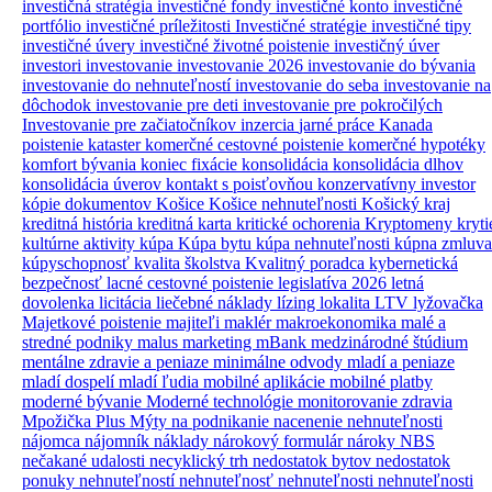
investičná stratégia
investičné fondy
investičné konto
investičné
portfólio
investičné príležitosti
Investičné stratégie
investičné tipy
investičné úvery
investičné životné poistenie
investičný úver
investori
investovanie
investovanie 2026
investovanie do bývania
investovanie do nehnuteľností
investovanie do seba
investovanie na
dôchodok
investovanie pre deti
investovanie pre pokročilých
Investovanie pre začiatočníkov
inzercia
jarné práce
Kanada
poistenie
kataster
komerčné cestovné poistenie
komerčné hypotéky
komfort bývania
koniec fixácie
konsolidácia
konsolidácia dlhov
konsolidácia úverov
kontakt s poisťovňou
konzervatívny investor
kópie dokumentov
Košice
Košice nehnuteľnosti
Košický kraj
kreditná história
kreditná karta
kritické ochorenia
Kryptomeny
kryti
kultúrne aktivity
kúpa
Kúpa bytu
kúpa nehnuteľnosti
kúpna zmluva
kúpyschopnosť
kvalita školstva
Kvalitný poradca
kybernetická
bezpečnosť
lacné cestovné poistenie
legislatíva 2026
letná
dovolenka
licitácia
liečebné náklady
lízing
lokalita
LTV
lyžovačka
Majetkové poistenie
majiteľi
maklér
makroekonomika
malé a
stredné podniky
malus
marketing
mBank
medzinárodné štúdium
mentálne zdravie a peniaze
minimálne odvody
mladí a peniaze
mladí dospelí
mladí ľudia
mobilné aplikácie
mobilné platby
moderné bývanie
Moderné technológie
monitorovanie zdravia
Mpožička Plus
Mýty
na podnikanie
nacenenie nehnuteľnosti
nájomca
nájomník
náklady
nárokový formulár
nároky
NBS
nečakané udalosti
necyklický trh
nedostatok bytov
nedostatok
ponuky nehnuteľností
nehnuteľnosť
nehnuteľnosti
nehnuteľnosti