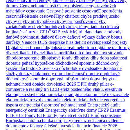
cena
cenotvorba
cenový pokles
cenový rast
ceny
ceny bytov
ceny
domov
Ceny nehnuteľností
Ceny poistenia
ceny stavebných
materiálov
cestovanie
Cestovné poistenie
cestovnéDoporučenia
cestovnéPoistenie
cestovnéTipy
chatboti
chyba predávajúceho
chyby
chyby pri hypotéke
chyby pri poisťovaní
chyby
začiatočníkov
chytré hodinky
chytré systémy riadenia
cieľová
krajina
čistá mzda
CPI
ČSOB
cyklický trh
dane
dane a odvody
daňové povinnosti
daňové úľavy
daňové výkazy
daňový bonus
darčeky Vianoce
DDS
deepfake hlas
deficit
developerské projekty
Digitalizácia financií
digitalizácia realitného trhu
digitálne platformy
diverzifikácia
Diverzifikácia portfólia
dlh
dlhodobé investovanie
dlhodobé sporenie
dlhopisové fondy
dlhopisy
dlhy
doba splatnosti
dobratie peňazí hypotékou
dôchodkové sporenie
dôchodkový
systém
dôchodok Slovensko
dôchodok v dvadsiatke
dodatočné
služby
dôkazy
dokumenty
dom
domácnosť
domov
doplnkové
dôchodkové sporenie
dopravná infraštruktúra
dopyt
dopyt na
nehnuteľnosti
dotácie
dovolenka 2026
DPH
druhý pilier
e-
commerce a realitný trh
ECB
efekt posledného vlaku.
efektivita
ekologická stavba
ekonomická paradigma
ekonomické ukazovatele
ekonomický rozvoj
ekonomika
elektronické uloženie
energetická
úspora
energetická úspornosť nehnuteľností
Energetický audit
energetický certifikát
Energeticky efektívne domy
EPZP
Erasmus
ETF
ETF fondy
ETF fondy pre deti
etika
EÚ
Európa poistenie
Európska centrálna banka
európsky preukaz poistenca
evidencia
dokumentov
faktory
falošné investície
financie
financie 2026