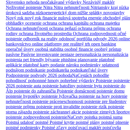
Slovensko
nehoda
neočakávané výdavky
Nezávislý maklér
Neživotné poistenie
Nitra
Nitra nehnuteľnosti
Nitriansky kraj
nízka
úroková sadzba
nízkoenergetický dom
nižšie splátky
novostavby
Nový rok
nový rok financie
nulová spotreba energie
obchodný plán
obhliadky
ocenenie
ochrana
ochrana kapitálu
ochrana majetku
Ochrana nehnuteľnosti
ochrana peňazí
ochrana príjmu
ochrana
rodiny
ochrana životného prostredia
Ochrana zodpovednosti
očné
poistenie
odborník na reality
odolnosť portfólia
odvody 2026
online
bankovníctvo
online platformy pre realitný trh
open banking
operačné úvery
osobná stabilita
osobné financie
osobný prístup
pasívne
Pasívne investovanie
peniaze
personalizácia
personalizácia
poistenia
pet friendly bývanie
phishing
planovanie
platobné
aplikácie
platobné karty
podanie nároku
podmienky splatnosti
podnájom
podnikanie
podnikatelia
podnikateľské úvery
Podpoistenie
podvody 2026
pohodaNaCestách
pohodlie
pohodlnosť
pohonnné hmoty
pohrebné výdavky
Poistenie
poistenie
2026
poistenie auta
poistenie batožiny
poistenie bytu
poistenie do
Álp
poistenie do zahraničia
Poistenie domácnosti
poistenie domu
poistenie hypotéky
poistenie lyžovačka
poistenie na hory
poistenie
nehnuteľnosti
poistenie práceneschopnosti
poistenie pre študentov
poistenie príjmu
poistenie proti invalidite
poistenie rizík
poistenie
storna zájazdu
poistenie záchrannej akcie
poistenie zimných športov
poistenie zodpovednosti
poistenieNaCesty
poistka
poistná suma
Poistná udalosť
poistné
Poistné krytie
poistné plány
poistné plnenie
poistné podmienky
Poistné zľavy
poisťovací maklér
poisťovňa