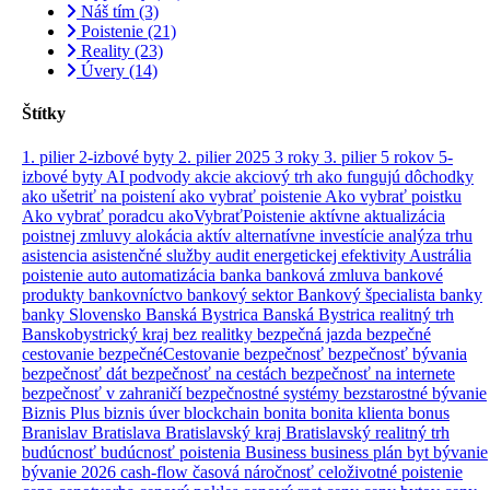
Náš tím
(3)
Poistenie
(21)
Reality
(23)
Úvery
(14)
Štítky
1. pilier
2-izbové byty
2. pilier
2025
3 roky
3. pilier
5 rokov
5-
izbové byty
AI podvody
akcie
akciový trh
ako fungujú dôchodky
ako ušetriť na poistení
ako vybrať poistenie
Ako vybrať poistku
Ako vybrať poradcu
akoVybraťPoistenie
aktívne
aktualizácia
poistnej zmluvy
alokácia aktív
alternatívne investície
analýza trhu
asistencia
asistenčné služby
audit energetickej efektivity
Austrália
poistenie
auto
automatizácia
banka
banková zmluva
bankové
produkty
bankovníctvo
bankový sektor
Bankový špecialista
banky
banky Slovensko
Banská Bystrica
Banská Bystrica realitný trh
Banskobystrický kraj
bez realitky
bezpečná jazda
bezpečné
cestovanie
bezpečnéCestovanie
bezpečnosť
bezpečnosť bývania
bezpečnosť dát
bezpečnosť na cestách
bezpečnosť na internete
bezpečnosť v zahraničí
bezpečnostné systémy
bezstarostné bývanie
Biznis Plus
biznis úver
blockchain
bonita
bonita klienta
bonus
Branislav
Bratislava
Bratislavský kraj
Bratislavský realitný trh
budúcnosť
budúcnosť poistenia
Business
business plán
byt
bývanie
bývanie 2026
cash-flow
časová náročnosť
celoživotné poistenie