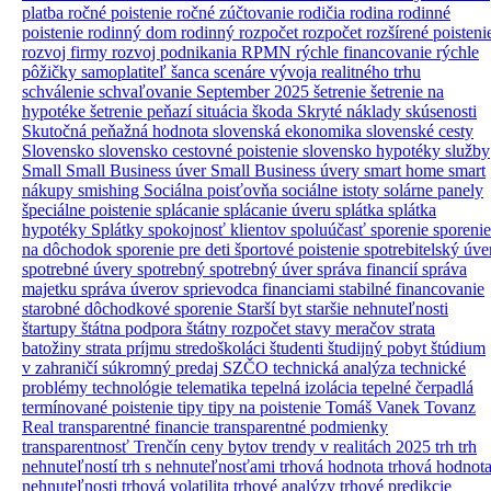
platba
ročné poistenie
ročné zúčtovanie
rodičia
rodina
rodinné
poistenie
rodinný dom
rodinný rozpočet
rozpočet
rozšírené poisteni
rozvoj firmy
rozvoj podnikania
RPMN
rýchle financovanie
rýchle
pôžičky
samoplatiteľ
šanca
scenáre vývoja realitného trhu
schválenie
schvaľovanie
September 2025
šetrenie
šetrenie na
hypotéke
šetrenie peňazí
situácia
škoda
Skryté náklady
skúsenosti
Skutočná peňažná hodnota
slovenská ekonomika
slovenské cesty
Slovensko
slovensko cestovné poistenie
slovensko hypotéky
služby
Small
Small Business úver
Small Business úvery
smart home
smart
nákupy
smishing
Sociálna poisťovňa
sociálne istoty
solárne panely
špeciálne poistenie
splácanie
splácanie úveru
splátka
splátka
hypotéky
Splátky
spokojnosť klientov
spoluúčasť
sporenie
sporenie
na dôchodok
sporenie pre deti
športové poistenie
spotrebitelský úve
spotrebné úvery
spotrebný
spotrebný úver
správa financií
správa
majetku
správa úverov
sprievodca financiami
stabilné financovanie
starobné dôchodkové sporenie
Starší byt
staršie nehnuteľnosti
štartupy
štátna podpora
štátny rozpočet
stavy meračov
strata
batožiny
strata príjmu
stredoškoláci
študenti
študijný pobyt
štúdium
v zahraničí
súkromný predaj
SZČO
technická analýza
technické
problémy
technológie
telematika
tepelná izolácia
tepelné čerpadlá
termínované poistenie
tipy
tipy na poistenie
Tomáš Vanek
Tovanz
Real
transparentné financie
transparentné podmienky
transparentnosť
Trenčín ceny bytov
trendy v realitách 2025
trh
trh
nehnuteľností
trh s nehnuteľnosťami
trhová hodnota
trhová hodnot
nehnuteľnosti
trhová volatilita
trhové analýzy
trhové predikcie