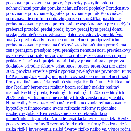
poisťovne
poisťovníctvo
pokryté položky
pokrytie
poloha
nehnuteľnosti
ponuka
ponuka nehnuteľností
poplatky
Poradenstvo
porovnanie
porovnanie hypoték
porovnanie ponúk
Porovnávač
porovnávanie
portfólio
potraviny
pozemok
pôžička
pravidelné
prehodnocovanie
právna pomoc
právne aspekty
pravo
pre mladých
preberací protokol
predaj
predaj bytov
predaj bytu
predaj domu
predaj nehnuteľnosti
predčasné splatenie
preddavky
prediktívna
analýza
predpoklady rastu cien nehnuteľností
predpoveď trhu
prehodnocovanie
premenná úroková sadzba
prémium
premrštená
cena
prenájom
prenájom bytu
prenájom nehnuteľnosti
prevádzkový
úver
prevencia rizík
prevody peňazí
príbehy zo skúseností
príjem
príklady úspešných projektov
príklady z praxe
príprava
príprava
dokladov
prírodné faktory
prístupnosť
proces
prognóza
prognóza
2026
provízia
Provízie
prvá hypotéka
prvé bývanie
prvorodiči
Pute
PZP
quishing
rady
rady pre poistencov
rast cien nehnuteľností
rast
firmy
realitná kancelária
realitná stratégia
Realitná únia SR
Realitné
tipy
Realitný barometer
realitný boom
realitný maklér
realitný
manuál
Realitný predaj
Realitný trh
realitný trh 2025
realitný trh
2026
realitný trh a poistenie
realitný trh Slovensko
reality
reality
Nitra
reality Slovensko
refinančný
refinancovanie
refinancovanie
hypotéky
refinancovanie úveru
refixácia
reformy
regionálne
rozdiely
regulácia
Reinvestovanie ziskov
rekonštrukcia
rekonštrukcia bytu
rekonštrukcie
repatriácia
revízia poistiek.
Revízi
poistky
revízia zmlúv
Rezervný fond
riadenie firmy
Riadenie rizík
riziká
riziká investovania
riziká úverov
riziko
riziko vs. výnos
ročná