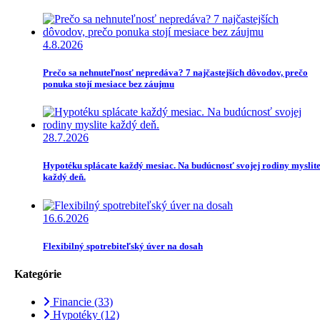
4.8.2026
Prečo sa nehnuteľnosť nepredáva? 7 najčastejších dôvodov, prečo
ponuka stojí mesiace bez záujmu
28.7.2026
Hypotéku splácate každý mesiac. Na budúcnosť svojej rodiny myslit
každý deň.
16.6.2026
Flexibilný spotrebiteľský úver na dosah
Kategórie
Financie
(33)
Hypotéky
(12)