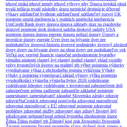
trhové riziká
trhové trendy
trhové výkyvy
trhy
Trnava
trojsklá okná
trvalá inflácia
trvalé následky úrazu
turistické destinácie
účtovné
výkazy
udržateľné bydlenie
udržateľnosť
udržateľný rozvoj
UK
poistenie
umelá inteligencia v realitách
umelecká inteligencia
UniCredit Bank úvery
úprava
úprava záhrady
úraz na zjazdovke
úrazové poistenie
úrok
úroková sadzba
úrokové sadzby
USA
poistenie
úspora
úspora energie
úspora peňazí
úspory
Úspory a
investície
úspory energie
Úver
úver na bývanie
úver pre
podnikateľov
úverová historia
úverové podmienky
úverový záväzo
úvery
úvery na bývanie
úvery na obrat
úvery pre podnikateľov
vek
Veľká noc
verejné financie
vianočné prehodnotenie hypotéky
virtuálni asistenti
vlastný byt
vlastný podiel
vlastný vklad
vozidlo
vplyv hypotečných úverov na realitný trh
výber poistenia
výdavky
vyjednávanie
výkaz z obchodného registra
vylúčenia
Výluky
výluky z poistenia
vymeriavací základ
výnosy
výška poistenia
vysokoškoláci
výstavba
výstavba bytov 2026
vzdelávanie
vzdelávanie klientov
vzdelávanie v investovaní
zabezpečenie detí
zabezpečenie príjmu
zadlzenie
zahraničie
základné poistenie
zamestnanec
zamestnávateľ
západné Slovensko
záruky
zdravie
zdravieNaCestách
zdravotná poisťovňa
zdravotná starostlivosť
zdravotná starostlivosť v EÚ
zdravotné poistenie
zdravotné
problémy
zdravotné služby
zdravotný stav
zdravý životný štýl
zdražovanie nehnuteľností
zelená hypotéka
zhodnotenie úspor
Žilina
Žilina realitný trh
Žilinský kraj
zisk
živnostníci
živnostník
Životné poistenie
životné prostredie
zľavy
zložený úrok
zmeny v