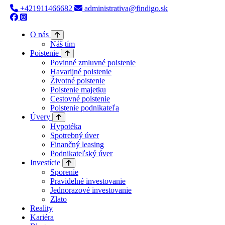
+421911466682
administrativa@findigo.sk
O nás
Náš tím
Poistenie
Povinné zmluvné poistenie
Havarijné poistenie
Životné poistenie
Poistenie majetku
Cestovné poistenie
Poistenie podnikateľa
Úvery
Hypotéka
Spotrebný úver
Finančný leasing
Podnikateľský úver
Investície
Sporenie
Pravidelné investovanie
Jednorazové investovanie
Zlato
Reality
Kariéra