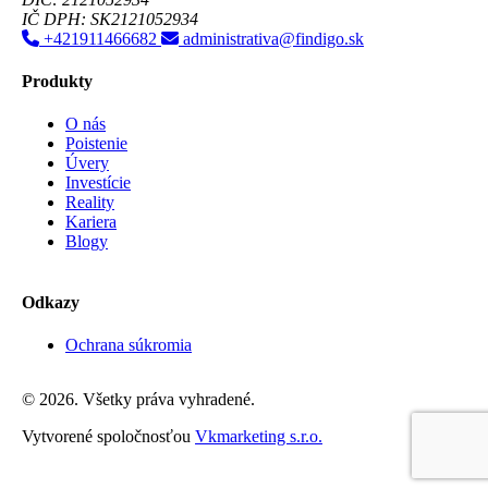
IČ DPH: SK2121052934
+421911466682
administrativa@findigo.sk
Produkty
O nás
Poistenie
Úvery
Investície
Reality
Kariera
Blogy
Odkazy
Ochrana súkromia
© 2026. Všetky práva vyhradené.
Vytvorené spoločnosťou
Vkmarketing s.r.o.