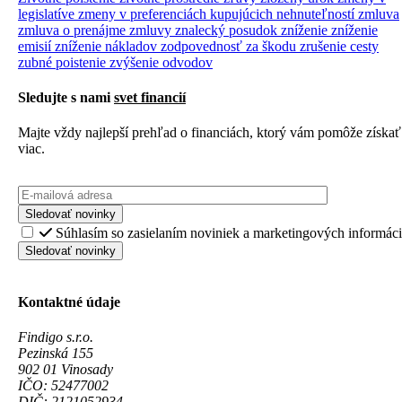
legislatíve
zmeny v preferenciách kupujúcich nehnuteľností
zmluva
zmluva o prenájme
zmluvy
znalecký posudok
zníženie
zníženie
emisií
zníženie nákladov
zodpovednosť za škodu
zrušenie cesty
zubné poistenie
zvýšenie odvodov
Sledujte s nami
svet financií
Majte vždy najlepší prehľad o financiách, ktorý vám pomôže získať
viac.
Sledovať novinky
Súhlasím so zasielaním noviniek a marketingových informáci
Sledovať novinky
Kontaktné údaje
Findigo s.r.o.
Pezinská 155
902 01 Vinosady
IČO: 52477002
DIČ: 2121052934