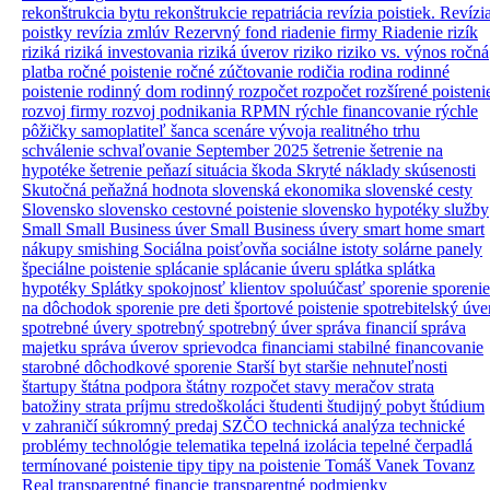
rekonštrukcia bytu
rekonštrukcie
repatriácia
revízia poistiek.
Revízi
poistky
revízia zmlúv
Rezervný fond
riadenie firmy
Riadenie rizík
riziká
riziká investovania
riziká úverov
riziko
riziko vs. výnos
ročná
platba
ročné poistenie
ročné zúčtovanie
rodičia
rodina
rodinné
poistenie
rodinný dom
rodinný rozpočet
rozpočet
rozšírené poisteni
rozvoj firmy
rozvoj podnikania
RPMN
rýchle financovanie
rýchle
pôžičky
samoplatiteľ
šanca
scenáre vývoja realitného trhu
schválenie
schvaľovanie
September 2025
šetrenie
šetrenie na
hypotéke
šetrenie peňazí
situácia
škoda
Skryté náklady
skúsenosti
Skutočná peňažná hodnota
slovenská ekonomika
slovenské cesty
Slovensko
slovensko cestovné poistenie
slovensko hypotéky
služby
Small
Small Business úver
Small Business úvery
smart home
smart
nákupy
smishing
Sociálna poisťovňa
sociálne istoty
solárne panely
špeciálne poistenie
splácanie
splácanie úveru
splátka
splátka
hypotéky
Splátky
spokojnosť klientov
spoluúčasť
sporenie
sporenie
na dôchodok
sporenie pre deti
športové poistenie
spotrebitelský úve
spotrebné úvery
spotrebný
spotrebný úver
správa financií
správa
majetku
správa úverov
sprievodca financiami
stabilné financovanie
starobné dôchodkové sporenie
Starší byt
staršie nehnuteľnosti
štartupy
štátna podpora
štátny rozpočet
stavy meračov
strata
batožiny
strata príjmu
stredoškoláci
študenti
študijný pobyt
štúdium
v zahraničí
súkromný predaj
SZČO
technická analýza
technické
problémy
technológie
telematika
tepelná izolácia
tepelné čerpadlá
termínované poistenie
tipy
tipy na poistenie
Tomáš Vanek
Tovanz
Real
transparentné financie
transparentné podmienky