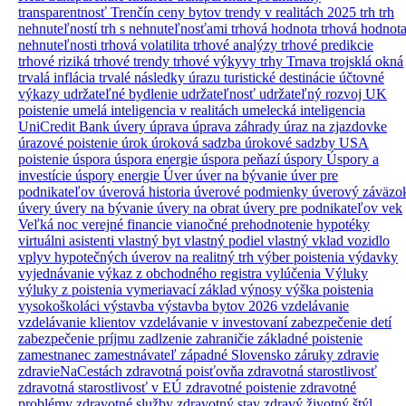
transparentnosť
Trenčín ceny bytov
trendy v realitách 2025
trh
trh
nehnuteľností
trh s nehnuteľnosťami
trhová hodnota
trhová hodnot
nehnuteľnosti
trhová volatilita
trhové analýzy
trhové predikcie
trhové riziká
trhové trendy
trhové výkyvy
trhy
Trnava
trojsklá okná
trvalá inflácia
trvalé následky úrazu
turistické destinácie
účtovné
výkazy
udržateľné bydlenie
udržateľnosť
udržateľný rozvoj
UK
poistenie
umelá inteligencia v realitách
umelecká inteligencia
UniCredit Bank úvery
úprava
úprava záhrady
úraz na zjazdovke
úrazové poistenie
úrok
úroková sadzba
úrokové sadzby
USA
poistenie
úspora
úspora energie
úspora peňazí
úspory
Úspory a
investície
úspory energie
Úver
úver na bývanie
úver pre
podnikateľov
úverová historia
úverové podmienky
úverový záväzo
úvery
úvery na bývanie
úvery na obrat
úvery pre podnikateľov
vek
Veľká noc
verejné financie
vianočné prehodnotenie hypotéky
virtuálni asistenti
vlastný byt
vlastný podiel
vlastný vklad
vozidlo
vplyv hypotečných úverov na realitný trh
výber poistenia
výdavky
vyjednávanie
výkaz z obchodného registra
vylúčenia
Výluky
výluky z poistenia
vymeriavací základ
výnosy
výška poistenia
vysokoškoláci
výstavba
výstavba bytov 2026
vzdelávanie
vzdelávanie klientov
vzdelávanie v investovaní
zabezpečenie detí
zabezpečenie príjmu
zadlzenie
zahraničie
základné poistenie
zamestnanec
zamestnávateľ
západné Slovensko
záruky
zdravie
zdravieNaCestách
zdravotná poisťovňa
zdravotná starostlivosť
zdravotná starostlivosť v EÚ
zdravotné poistenie
zdravotné
problémy
zdravotné služby
zdravotný stav
zdravý životný štýl