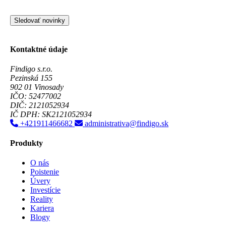
Sledovať novinky
Kontaktné údaje
Findigo s.r.o.
Pezinská 155
902 01 Vinosady
IČO: 52477002
DIČ: 2121052934
IČ DPH: SK2121052934
+421911466682
administrativa@findigo.sk
Produkty
O nás
Poistenie
Úvery
Investície
Reality
Kariera
Blogy