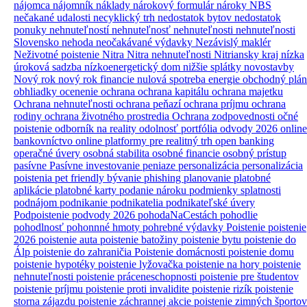
nájomca
nájomník
náklady
nárokový formulár
nároky
NBS
nečakané udalosti
necyklický trh
nedostatok bytov
nedostatok
ponuky nehnuteľností
nehnuteľnosť
nehnuteľnosti
nehnuteľnosti
Slovensko
nehoda
neočakávané výdavky
Nezávislý maklér
Neživotné poistenie
Nitra
Nitra nehnuteľnosti
Nitriansky kraj
nízka
úroková sadzba
nízkoenergetický dom
nižšie splátky
novostavby
Nový rok
nový rok financie
nulová spotreba energie
obchodný plán
obhliadky
ocenenie
ochrana
ochrana kapitálu
ochrana majetku
Ochrana nehnuteľnosti
ochrana peňazí
ochrana príjmu
ochrana
rodiny
ochrana životného prostredia
Ochrana zodpovednosti
očné
poistenie
odborník na reality
odolnosť portfólia
odvody 2026
online
bankovníctvo
online platformy pre realitný trh
open banking
operačné úvery
osobná stabilita
osobné financie
osobný prístup
pasívne
Pasívne investovanie
peniaze
personalizácia
personalizácia
poistenia
pet friendly bývanie
phishing
planovanie
platobné
aplikácie
platobné karty
podanie nároku
podmienky splatnosti
podnájom
podnikanie
podnikatelia
podnikateľské úvery
Podpoistenie
podvody 2026
pohodaNaCestách
pohodlie
pohodlnosť
pohonnné hmoty
pohrebné výdavky
Poistenie
poistenie
2026
poistenie auta
poistenie batožiny
poistenie bytu
poistenie do
Álp
poistenie do zahraničia
Poistenie domácnosti
poistenie domu
poistenie hypotéky
poistenie lyžovačka
poistenie na hory
poistenie
nehnuteľnosti
poistenie práceneschopnosti
poistenie pre študentov
poistenie príjmu
poistenie proti invalidite
poistenie rizík
poistenie
storna zájazdu
poistenie záchrannej akcie
poistenie zimných športov