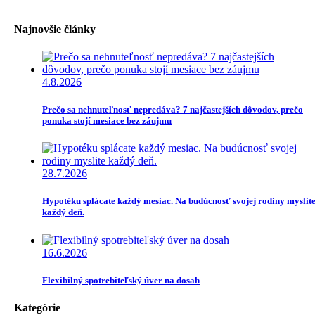
Najnovšie články
4.8.2026
Prečo sa nehnuteľnosť nepredáva? 7 najčastejších dôvodov, prečo
ponuka stojí mesiace bez záujmu
28.7.2026
Hypotéku splácate každý mesiac. Na budúcnosť svojej rodiny myslit
každý deň.
16.6.2026
Flexibilný spotrebiteľský úver na dosah
Kategórie