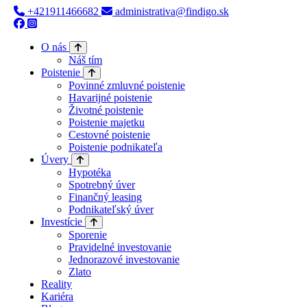
+421911466682
administrativa@findigo.sk
O nás
Náš tím
Poistenie
Povinné zmluvné poistenie
Havarijné poistenie
Životné poistenie
Poistenie majetku
Cestovné poistenie
Poistenie podnikateľa
Úvery
Hypotéka
Spotrebný úver
Finančný leasing
Podnikateľský úver
Investície
Sporenie
Pravidelné investovanie
Jednorazové investovanie
Zlato
Reality
Kariéra