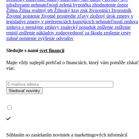
zdražovanie nehnuteľností
zelená hypotéka
zhodnotenie úspor
Žilina
Žilina realitný trh
Žilinský kraj
zisk
živnostníci
živnostník
Životné poistenie
životné prostredie
zľavy
zložený úrok
zmeny v
legislatíve
zmeny v preferenciách kupujúcich nehnuteľností
zmluva
zmluva o prenájme
zmluvy
znalecký posudok
zníženie
zníženie
emisií
zníženie nákladov
zodpovednosť za škodu
zrušenie cesty
zubné poistenie
zvýšenie odvodov
Sledujte s nami
svet financií
Majte vždy najlepší prehľad o financiách, ktorý vám pomôže získať
viac.
Sledovať novinky
Súhlasím so zasielaním noviniek a marketingových informácií