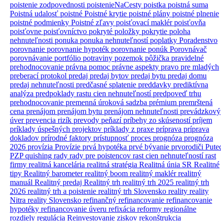
poistenie zodpovednosti
poistenieNaCesty
poistka
poistná suma
Poistná udalosť
poistné
Poistné krytie
poistné plány
poistné plnenie
poistné podmienky
Poistné zľavy
poisťovací maklér
poisťovňa
poisťovne
poisťovníctvo
pokryté položky
pokrytie
poloha
nehnuteľnosti
ponuka
ponuka nehnuteľností
poplatky
Poradenstvo
porovnanie
porovnanie hypoték
porovnanie ponúk
Porovnávač
porovnávanie
portfólio
potraviny
pozemok
pôžička
pravidelné
prehodnocovanie
právna pomoc
právne aspekty
pravo
pre mladých
preberací protokol
predaj
predaj bytov
predaj bytu
predaj domu
predaj nehnuteľnosti
predčasné splatenie
preddavky
prediktívna
analýza
predpoklady rastu cien nehnuteľností
predpoveď trhu
prehodnocovanie
premenná úroková sadzba
prémium
premrštená
cena
prenájom
prenájom bytu
prenájom nehnuteľnosti
prevádzkový
úver
prevencia rizík
prevody peňazí
príbehy zo skúseností
príjem
príklady úspešných projektov
príklady z praxe
príprava
príprava
dokladov
prírodné faktory
prístupnosť
proces
prognóza
prognóza
2026
provízia
Provízie
prvá hypotéka
prvé bývanie
prvorodiči
Pute
PZP
quishing
rady
rady pre poistencov
rast cien nehnuteľností
rast
firmy
realitná kancelária
realitná stratégia
Realitná únia SR
Realitné
tipy
Realitný barometer
realitný boom
realitný maklér
realitný
manuál
Realitný predaj
Realitný trh
realitný trh 2025
realitný trh
2026
realitný trh a poistenie
realitný trh Slovensko
reality
reality
Nitra
reality Slovensko
refinančný
refinancovanie
refinancovanie
hypotéky
refinancovanie úveru
refixácia
reformy
regionálne
rozdiely
regulácia
Reinvestovanie ziskov
rekonštrukcia