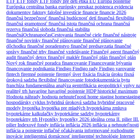
ETF
ETF fondy
ETF fondy pre deti
etika
EÚ
Európa poistenie
Európska centrálna banka
európsky preukaz poistenca
evidencia
dokumentov
faktory
falošné investície
financie
financie 2026
finančná bezpečnosť
finančná budúcnosť detí
finančná flexibilita
finančná gramotnosť
finančná istota
finančná ochrana
finančná
rezerva
finančná sloboda
finančná stabilita
finančnáOchranapočasCestovania
finančné ciele
finančné nástroje
finančné novinky
finančné plánovanie
finančné plánovanie
dôchodku
finančné poradenstvo
finančné predsavzatia
finančné
správy
finančné trhy
finančné vzdelávanie
Finančný agent
finančný
audit
finančný detox
finančný maklér
finančný plán
finančný plán
Nový rok
finančný poradca
financovanie
Financovanie bývania
financovanie podnikania
Findigo
Findigo rady
Findigo varovanie
fintech
firemné poistenie
firemný úver
fixácia
fixácia úroku
fixná
úroková sadzba
flexibilné financovanie
fotodokumentácia bytu
franchíza
fundamentálna analýza
gentrifikácia
geopolitický vplyv n
realitný trh
havarijne
havarijné poistenie
HDP
historické maximum
Hodnota náhrady
hodnota nehnuteľností
home staging
homestaging
hospodársky cyklus
hybridná úroková sadzba
hybridné pracovné
modely
hypotéka
hypotéka pre mladých
hypotekárna zmluva
hypotekárne kalkulačky
hypotekárne sadzby
hypotekárny
hypotekárny trh
Hypotéky
hypotéky 2026
ideálna cena
II. pilier
III.
pilier
Indexové fondy
inflácia
inflácia 2026
inflácia a nehnuteľnosti
inflácia a poistenie
inflačné očakávania
informované rozhodnutie
inovácie
inteligentná domácnosť
inteligentné technológie
Internet