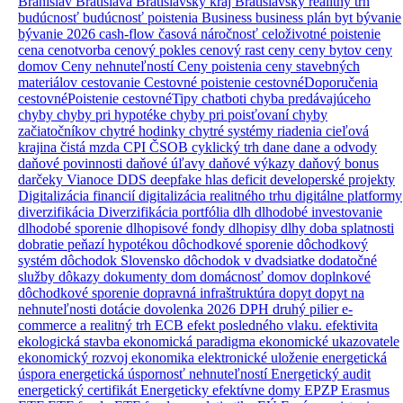
Branislav
Bratislava
Bratislavský kraj
Bratislavský realitný trh
budúcnosť
budúcnosť poistenia
Business
business plán
byt
bývanie
bývanie 2026
cash-flow
časová náročnosť
celoživotné poistenie
cena
cenotvorba
cenový pokles
cenový rast
ceny
ceny bytov
ceny
domov
Ceny nehnuteľností
Ceny poistenia
ceny stavebných
materiálov
cestovanie
Cestovné poistenie
cestovnéDoporučenia
cestovnéPoistenie
cestovnéTipy
chatboti
chyba predávajúceho
chyby
chyby pri hypotéke
chyby pri poisťovaní
chyby
začiatočníkov
chytré hodinky
chytré systémy riadenia
cieľová
krajina
čistá mzda
CPI
ČSOB
cyklický trh
dane
dane a odvody
daňové povinnosti
daňové úľavy
daňové výkazy
daňový bonus
darčeky Vianoce
DDS
deepfake hlas
deficit
developerské projekty
Digitalizácia financií
digitalizácia realitného trhu
digitálne platformy
diverzifikácia
Diverzifikácia portfólia
dlh
dlhodobé investovanie
dlhodobé sporenie
dlhopisové fondy
dlhopisy
dlhy
doba splatnosti
dobratie peňazí hypotékou
dôchodkové sporenie
dôchodkový
systém
dôchodok Slovensko
dôchodok v dvadsiatke
dodatočné
služby
dôkazy
dokumenty
dom
domácnosť
domov
doplnkové
dôchodkové sporenie
dopravná infraštruktúra
dopyt
dopyt na
nehnuteľnosti
dotácie
dovolenka 2026
DPH
druhý pilier
e-
commerce a realitný trh
ECB
efekt posledného vlaku.
efektivita
ekologická stavba
ekonomická paradigma
ekonomické ukazovatele
ekonomický rozvoj
ekonomika
elektronické uloženie
energetická
úspora
energetická úspornosť nehnuteľností
Energetický audit
energetický certifikát
Energeticky efektívne domy
EPZP
Erasmus