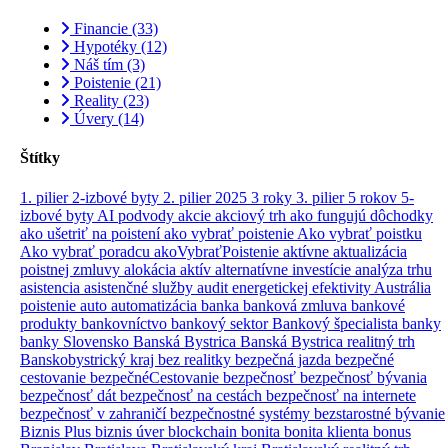
Financie
(33)
Hypotéky
(12)
Náš tím
(3)
Poistenie
(21)
Reality
(23)
Úvery
(14)
Štítky
1. pilier
2-izbové byty
2. pilier
2025
3 roky
3. pilier
5 rokov
5-
izbové byty
AI podvody
akcie
akciový trh
ako fungujú dôchodky
ako ušetriť na poistení
ako vybrať poistenie
Ako vybrať poistku
Ako vybrať poradcu
akoVybraťPoistenie
aktívne
aktualizácia
poistnej zmluvy
alokácia aktív
alternatívne investície
analýza trhu
asistencia
asistenčné služby
audit energetickej efektivity
Austrália
poistenie
auto
automatizácia
banka
banková zmluva
bankové
produkty
bankovníctvo
bankový sektor
Bankový špecialista
banky
banky Slovensko
Banská Bystrica
Banská Bystrica realitný trh
Banskobystrický kraj
bez realitky
bezpečná jazda
bezpečné
cestovanie
bezpečnéCestovanie
bezpečnosť
bezpečnosť bývania
bezpečnosť dát
bezpečnosť na cestách
bezpečnosť na internete
bezpečnosť v zahraničí
bezpečnostné systémy
bezstarostné bývanie
Biznis Plus
biznis úver
blockchain
bonita
bonita klienta
bonus