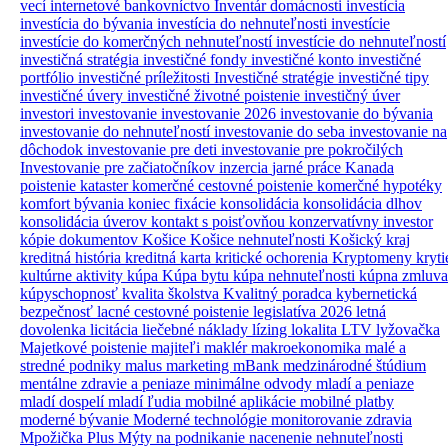
vecí
internetové bankovníctvo
Inventár domácnosti
investícia
investícia do bývania
investícia do nehnuteľnosti
investície
investície do komerčných nehnuteľností
investície do nehnuteľností
investičná stratégia
investičné fondy
investičné konto
investičné
portfólio
investičné príležitosti
Investičné stratégie
investičné tipy
investičné úvery
investičné životné poistenie
investičný úver
investori
investovanie
investovanie 2026
investovanie do bývania
investovanie do nehnuteľností
investovanie do seba
investovanie na
dôchodok
investovanie pre deti
investovanie pre pokročilých
Investovanie pre začiatočníkov
inzercia
jarné práce
Kanada
poistenie
kataster
komerčné cestovné poistenie
komerčné hypotéky
komfort bývania
koniec fixácie
konsolidácia
konsolidácia dlhov
konsolidácia úverov
kontakt s poisťovňou
konzervatívny investor
kópie dokumentov
Košice
Košice nehnuteľnosti
Košický kraj
kreditná história
kreditná karta
kritické ochorenia
Kryptomeny
kryti
kultúrne aktivity
kúpa
Kúpa bytu
kúpa nehnuteľnosti
kúpna zmluva
kúpyschopnosť
kvalita školstva
Kvalitný poradca
kybernetická
bezpečnosť
lacné cestovné poistenie
legislatíva 2026
letná
dovolenka
licitácia
liečebné náklady
lízing
lokalita
LTV
lyžovačka
Majetkové poistenie
majiteľi
maklér
makroekonomika
malé a
stredné podniky
malus
marketing
mBank
medzinárodné štúdium
mentálne zdravie a peniaze
minimálne odvody
mladí a peniaze
mladí dospelí
mladí ľudia
mobilné aplikácie
mobilné platby
moderné bývanie
Moderné technológie
monitorovanie zdravia
Mpožička Plus
Mýty
na podnikanie
nacenenie nehnuteľnosti