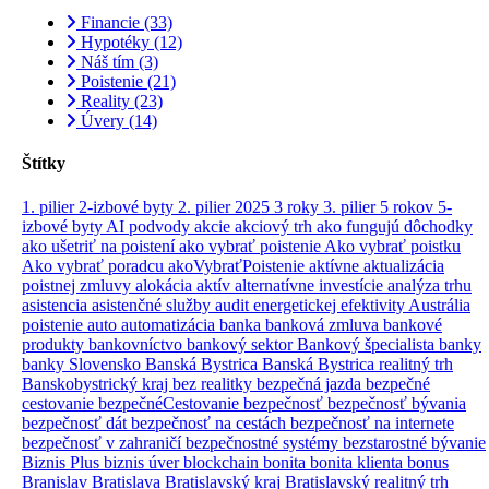
Financie
(33)
Hypotéky
(12)
Náš tím
(3)
Poistenie
(21)
Reality
(23)
Úvery
(14)
Štítky
1. pilier
2-izbové byty
2. pilier
2025
3 roky
3. pilier
5 rokov
5-
izbové byty
AI podvody
akcie
akciový trh
ako fungujú dôchodky
ako ušetriť na poistení
ako vybrať poistenie
Ako vybrať poistku
Ako vybrať poradcu
akoVybraťPoistenie
aktívne
aktualizácia
poistnej zmluvy
alokácia aktív
alternatívne investície
analýza trhu
asistencia
asistenčné služby
audit energetickej efektivity
Austrália
poistenie
auto
automatizácia
banka
banková zmluva
bankové
produkty
bankovníctvo
bankový sektor
Bankový špecialista
banky
banky Slovensko
Banská Bystrica
Banská Bystrica realitný trh
Banskobystrický kraj
bez realitky
bezpečná jazda
bezpečné
cestovanie
bezpečnéCestovanie
bezpečnosť
bezpečnosť bývania
bezpečnosť dát
bezpečnosť na cestách
bezpečnosť na internete
bezpečnosť v zahraničí
bezpečnostné systémy
bezstarostné bývanie
Biznis Plus
biznis úver
blockchain
bonita
bonita klienta
bonus
Branislav
Bratislava
Bratislavský kraj
Bratislavský realitný trh