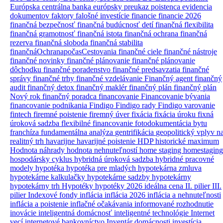
Európska centrálna banka
európsky preukaz poistenca
evidencia
dokumentov
faktory
falošné investície
financie
financie 2026
finančná bezpečnosť
finančná budúcnosť detí
finančná flexibilita
finančná gramotnosť
finančná istota
finančná ochrana
finančná
rezerva
finančná sloboda
finančná stabilita
finančnáOchranapočasCestovania
finančné ciele
finančné nástroje
finančné novinky
finančné plánovanie
finančné plánovanie
dôchodku
finančné poradenstvo
finančné predsavzatia
finančné
správy
finančné trhy
finančné vzdelávanie
Finančný agent
finančný
audit
finančný detox
finančný maklér
finančný plán
finančný plán
Nový rok
finančný poradca
financovanie
Financovanie bývania
financovanie podnikania
Findigo
Findigo rady
Findigo varovanie
fintech
firemné poistenie
firemný úver
fixácia
fixácia úroku
fixná
úroková sadzba
flexibilné financovanie
fotodokumentácia bytu
franchíza
fundamentálna analýza
gentrifikácia
geopolitický vplyv n
realitný trh
havarijne
havarijné poistenie
HDP
historické maximum
Hodnota náhrady
hodnota nehnuteľností
home staging
homestaging
hospodársky cyklus
hybridná úroková sadzba
hybridné pracovné
modely
hypotéka
hypotéka pre mladých
hypotekárna zmluva
hypotekárne kalkulačky
hypotekárne sadzby
hypotekárny
hypotekárny trh
Hypotéky
hypotéky 2026
ideálna cena
II. pilier
III.
pilier
Indexové fondy
inflácia
inflácia 2026
inflácia a nehnuteľnosti
inflácia a poistenie
inflačné očakávania
informované rozhodnutie
inovácie
inteligentná domácnosť
inteligentné technológie
Internet
vecí
internetové bankovníctvo
Inventár domácnosti
investícia