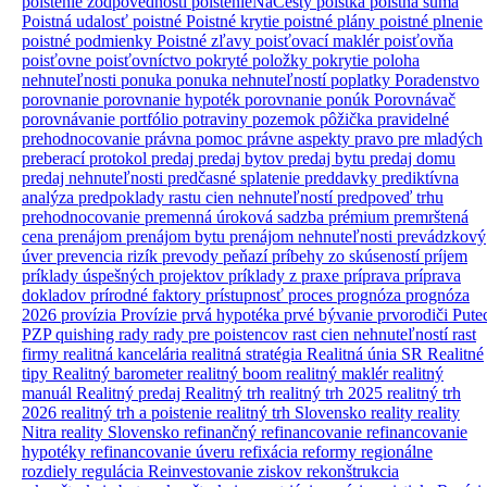
poistenie zodpovednosti
poistenieNaCesty
poistka
poistná suma
Poistná udalosť
poistné
Poistné krytie
poistné plány
poistné plnenie
poistné podmienky
Poistné zľavy
poisťovací maklér
poisťovňa
poisťovne
poisťovníctvo
pokryté položky
pokrytie
poloha
nehnuteľnosti
ponuka
ponuka nehnuteľností
poplatky
Poradenstvo
porovnanie
porovnanie hypoték
porovnanie ponúk
Porovnávač
porovnávanie
portfólio
potraviny
pozemok
pôžička
pravidelné
prehodnocovanie
právna pomoc
právne aspekty
pravo
pre mladých
preberací protokol
predaj
predaj bytov
predaj bytu
predaj domu
predaj nehnuteľnosti
predčasné splatenie
preddavky
prediktívna
analýza
predpoklady rastu cien nehnuteľností
predpoveď trhu
prehodnocovanie
premenná úroková sadzba
prémium
premrštená
cena
prenájom
prenájom bytu
prenájom nehnuteľnosti
prevádzkový
úver
prevencia rizík
prevody peňazí
príbehy zo skúseností
príjem
príklady úspešných projektov
príklady z praxe
príprava
príprava
dokladov
prírodné faktory
prístupnosť
proces
prognóza
prognóza
2026
provízia
Provízie
prvá hypotéka
prvé bývanie
prvorodiči
Pute
PZP
quishing
rady
rady pre poistencov
rast cien nehnuteľností
rast
firmy
realitná kancelária
realitná stratégia
Realitná únia SR
Realitné
tipy
Realitný barometer
realitný boom
realitný maklér
realitný
manuál
Realitný predaj
Realitný trh
realitný trh 2025
realitný trh
2026
realitný trh a poistenie
realitný trh Slovensko
reality
reality
Nitra
reality Slovensko
refinančný
refinancovanie
refinancovanie
hypotéky
refinancovanie úveru
refixácia
reformy
regionálne
rozdiely
regulácia
Reinvestovanie ziskov
rekonštrukcia