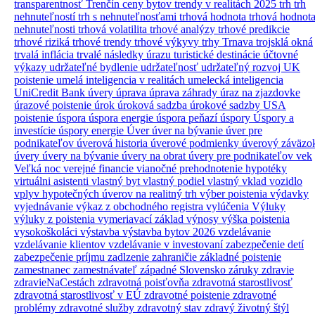
transparentnosť
Trenčín ceny bytov
trendy v realitách 2025
trh
trh
nehnuteľností
trh s nehnuteľnosťami
trhová hodnota
trhová hodnot
nehnuteľnosti
trhová volatilita
trhové analýzy
trhové predikcie
trhové riziká
trhové trendy
trhové výkyvy
trhy
Trnava
trojsklá okná
trvalá inflácia
trvalé následky úrazu
turistické destinácie
účtovné
výkazy
udržateľné bydlenie
udržateľnosť
udržateľný rozvoj
UK
poistenie
umelá inteligencia v realitách
umelecká inteligencia
UniCredit Bank úvery
úprava
úprava záhrady
úraz na zjazdovke
úrazové poistenie
úrok
úroková sadzba
úrokové sadzby
USA
poistenie
úspora
úspora energie
úspora peňazí
úspory
Úspory a
investície
úspory energie
Úver
úver na bývanie
úver pre
podnikateľov
úverová historia
úverové podmienky
úverový záväzo
úvery
úvery na bývanie
úvery na obrat
úvery pre podnikateľov
vek
Veľká noc
verejné financie
vianočné prehodnotenie hypotéky
virtuálni asistenti
vlastný byt
vlastný podiel
vlastný vklad
vozidlo
vplyv hypotečných úverov na realitný trh
výber poistenia
výdavky
vyjednávanie
výkaz z obchodného registra
vylúčenia
Výluky
výluky z poistenia
vymeriavací základ
výnosy
výška poistenia
vysokoškoláci
výstavba
výstavba bytov 2026
vzdelávanie
vzdelávanie klientov
vzdelávanie v investovaní
zabezpečenie detí
zabezpečenie príjmu
zadlzenie
zahraničie
základné poistenie
zamestnanec
zamestnávateľ
západné Slovensko
záruky
zdravie
zdravieNaCestách
zdravotná poisťovňa
zdravotná starostlivosť
zdravotná starostlivosť v EÚ
zdravotné poistenie
zdravotné
problémy
zdravotné služby
zdravotný stav
zdravý životný štýl