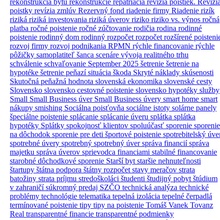
rekonštrukcia bytu
rekonštrukcie
repatriácia
revízia poistiek.
Revízi
poistky
revízia zmlúv
Rezervný fond
riadenie firmy
Riadenie rizík
riziká
riziká investovania
riziká úverov
riziko
riziko vs. výnos
ročná
platba
ročné poistenie
ročné zúčtovanie
rodičia
rodina
rodinné
poistenie
rodinný dom
rodinný rozpočet
rozpočet
rozšírené poisteni
rozvoj firmy
rozvoj podnikania
RPMN
rýchle financovanie
rýchle
pôžičky
samoplatiteľ
šanca
scenáre vývoja realitného trhu
schválenie
schvaľovanie
September 2025
šetrenie
šetrenie na
hypotéke
šetrenie peňazí
situácia
škoda
Skryté náklady
skúsenosti
Skutočná peňažná hodnota
slovenská ekonomika
slovenské cesty
Slovensko
slovensko cestovné poistenie
slovensko hypotéky
služby
Small
Small Business úver
Small Business úvery
smart home
smart
nákupy
smishing
Sociálna poisťovňa
sociálne istoty
solárne panely
špeciálne poistenie
splácanie
splácanie úveru
splátka
splátka
hypotéky
Splátky
spokojnosť klientov
spoluúčasť
sporenie
sporenie
na dôchodok
sporenie pre deti
športové poistenie
spotrebitelský úve
spotrebné úvery
spotrebný
spotrebný úver
správa financií
správa
majetku
správa úverov
sprievodca financiami
stabilné financovanie
starobné dôchodkové sporenie
Starší byt
staršie nehnuteľnosti
štartupy
štátna podpora
štátny rozpočet
stavy meračov
strata
batožiny
strata príjmu
stredoškoláci
študenti
študijný pobyt
štúdium
v zahraničí
súkromný predaj
SZČO
technická analýza
technické
problémy
technológie
telematika
tepelná izolácia
tepelné čerpadlá
termínované poistenie
tipy
tipy na poistenie
Tomáš Vanek
Tovanz
Real
transparentné financie
transparentné podmienky