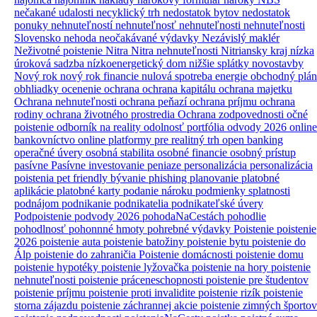
nečakané udalosti
necyklický trh
nedostatok bytov
nedostatok
ponuky nehnuteľností
nehnuteľnosť
nehnuteľnosti
nehnuteľnosti
Slovensko
nehoda
neočakávané výdavky
Nezávislý maklér
Neživotné poistenie
Nitra
Nitra nehnuteľnosti
Nitriansky kraj
nízka
úroková sadzba
nízkoenergetický dom
nižšie splátky
novostavby
Nový rok
nový rok financie
nulová spotreba energie
obchodný plán
obhliadky
ocenenie
ochrana
ochrana kapitálu
ochrana majetku
Ochrana nehnuteľnosti
ochrana peňazí
ochrana príjmu
ochrana
rodiny
ochrana životného prostredia
Ochrana zodpovednosti
očné
poistenie
odborník na reality
odolnosť portfólia
odvody 2026
online
bankovníctvo
online platformy pre realitný trh
open banking
operačné úvery
osobná stabilita
osobné financie
osobný prístup
pasívne
Pasívne investovanie
peniaze
personalizácia
personalizácia
poistenia
pet friendly bývanie
phishing
planovanie
platobné
aplikácie
platobné karty
podanie nároku
podmienky splatnosti
podnájom
podnikanie
podnikatelia
podnikateľské úvery
Podpoistenie
podvody 2026
pohodaNaCestách
pohodlie
pohodlnosť
pohonnné hmoty
pohrebné výdavky
Poistenie
poistenie
2026
poistenie auta
poistenie batožiny
poistenie bytu
poistenie do
Álp
poistenie do zahraničia
Poistenie domácnosti
poistenie domu
poistenie hypotéky
poistenie lyžovačka
poistenie na hory
poistenie
nehnuteľnosti
poistenie práceneschopnosti
poistenie pre študentov
poistenie príjmu
poistenie proti invalidite
poistenie rizík
poistenie
storna zájazdu
poistenie záchrannej akcie
poistenie zimných športov