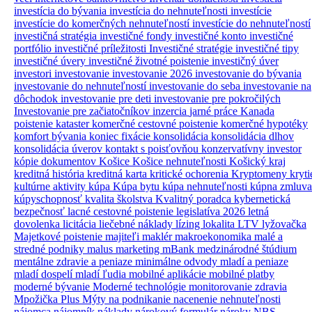
investícia do bývania
investícia do nehnuteľnosti
investície
investície do komerčných nehnuteľností
investície do nehnuteľností
investičná stratégia
investičné fondy
investičné konto
investičné
portfólio
investičné príležitosti
Investičné stratégie
investičné tipy
investičné úvery
investičné životné poistenie
investičný úver
investori
investovanie
investovanie 2026
investovanie do bývania
investovanie do nehnuteľností
investovanie do seba
investovanie na
dôchodok
investovanie pre deti
investovanie pre pokročilých
Investovanie pre začiatočníkov
inzercia
jarné práce
Kanada
poistenie
kataster
komerčné cestovné poistenie
komerčné hypotéky
komfort bývania
koniec fixácie
konsolidácia
konsolidácia dlhov
konsolidácia úverov
kontakt s poisťovňou
konzervatívny investor
kópie dokumentov
Košice
Košice nehnuteľnosti
Košický kraj
kreditná história
kreditná karta
kritické ochorenia
Kryptomeny
kryti
kultúrne aktivity
kúpa
Kúpa bytu
kúpa nehnuteľnosti
kúpna zmluva
kúpyschopnosť
kvalita školstva
Kvalitný poradca
kybernetická
bezpečnosť
lacné cestovné poistenie
legislatíva 2026
letná
dovolenka
licitácia
liečebné náklady
lízing
lokalita
LTV
lyžovačka
Majetkové poistenie
majiteľi
maklér
makroekonomika
malé a
stredné podniky
malus
marketing
mBank
medzinárodné štúdium
mentálne zdravie a peniaze
minimálne odvody
mladí a peniaze
mladí dospelí
mladí ľudia
mobilné aplikácie
mobilné platby
moderné bývanie
Moderné technológie
monitorovanie zdravia
Mpožička Plus
Mýty
na podnikanie
nacenenie nehnuteľnosti
nájomca
nájomník
náklady
nárokový formulár
nároky
NBS