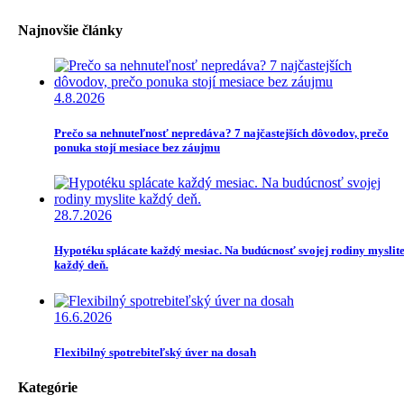
Najnovšie články
4.8.2026
Prečo sa nehnuteľnosť nepredáva? 7 najčastejších dôvodov, prečo
ponuka stojí mesiace bez záujmu
28.7.2026
Hypotéku splácate každý mesiac. Na budúcnosť svojej rodiny myslit
každý deň.
16.6.2026
Flexibilný spotrebiteľský úver na dosah
Kategórie