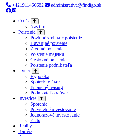
+421911466682
administrativa@findigo.sk
O nás
Náš tím
Poistenie
Povinné zmluvné poistenie
Havarijné poistenie
Životné poistenie
Poistenie majetku
Cestovné poistenie
Poistenie podnikateľa
Úvery
Hypotéka
Spotrebný úver
Finančný leasing
Podnikateľský úver
Investície
Sporenie
Pravidelné investovanie
Jednorazové investovanie
Zlato
Reality
Kariéra