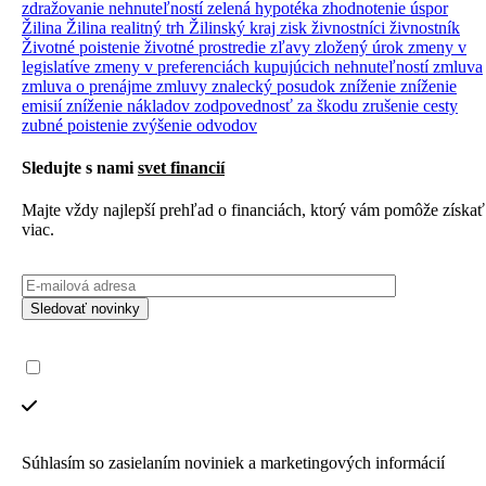
zdražovanie nehnuteľností
zelená hypotéka
zhodnotenie úspor
Žilina
Žilina realitný trh
Žilinský kraj
zisk
živnostníci
živnostník
Životné poistenie
životné prostredie
zľavy
zložený úrok
zmeny v
legislatíve
zmeny v preferenciách kupujúcich nehnuteľností
zmluva
zmluva o prenájme
zmluvy
znalecký posudok
zníženie
zníženie
emisií
zníženie nákladov
zodpovednosť za škodu
zrušenie cesty
zubné poistenie
zvýšenie odvodov
Sledujte s nami
svet financií
Majte vždy najlepší prehľad o financiách, ktorý vám pomôže získať
viac.
Sledovať novinky
Súhlasím so zasielaním noviniek a marketingových informácií