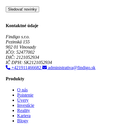
Sledovať novinky
Kontaktné údaje
Findigo s.r.o.
Pezinská 155
902 01 Vinosady
IČO: 52477002
DIČ: 2121052934
IČ DPH: SK2121052934
+421911466682
administrativa@findigo.sk
Produkty
O nás
Poistenie
Úvery
Investície
Reality
Kariera
Blogy