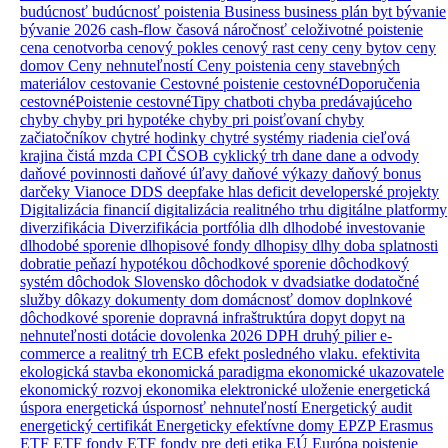
budúcnosť
budúcnosť poistenia
Business
business plán
byt
bývanie
bývanie 2026
cash-flow
časová náročnosť
celoživotné poistenie
cena
cenotvorba
cenový pokles
cenový rast
ceny
ceny bytov
ceny
domov
Ceny nehnuteľností
Ceny poistenia
ceny stavebných
materiálov
cestovanie
Cestovné poistenie
cestovnéDoporučenia
cestovnéPoistenie
cestovnéTipy
chatboti
chyba predávajúceho
chyby
chyby pri hypotéke
chyby pri poisťovaní
chyby
začiatočníkov
chytré hodinky
chytré systémy riadenia
cieľová
krajina
čistá mzda
CPI
ČSOB
cyklický trh
dane
dane a odvody
daňové povinnosti
daňové úľavy
daňové výkazy
daňový bonus
darčeky Vianoce
DDS
deepfake hlas
deficit
developerské projekty
Digitalizácia financií
digitalizácia realitného trhu
digitálne platformy
diverzifikácia
Diverzifikácia portfólia
dlh
dlhodobé investovanie
dlhodobé sporenie
dlhopisové fondy
dlhopisy
dlhy
doba splatnosti
dobratie peňazí hypotékou
dôchodkové sporenie
dôchodkový
systém
dôchodok Slovensko
dôchodok v dvadsiatke
dodatočné
služby
dôkazy
dokumenty
dom
domácnosť
domov
doplnkové
dôchodkové sporenie
dopravná infraštruktúra
dopyt
dopyt na
nehnuteľnosti
dotácie
dovolenka 2026
DPH
druhý pilier
e-
commerce a realitný trh
ECB
efekt posledného vlaku.
efektivita
ekologická stavba
ekonomická paradigma
ekonomické ukazovatele
ekonomický rozvoj
ekonomika
elektronické uloženie
energetická
úspora
energetická úspornosť nehnuteľností
Energetický audit
energetický certifikát
Energeticky efektívne domy
EPZP
Erasmus
ETF
ETF fondy
ETF fondy pre deti
etika
EÚ
Európa poistenie