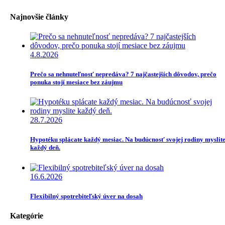
Najnovšie články
4.8.2026
Prečo sa nehnuteľnosť nepredáva? 7 najčastejších dôvodov, prečo
ponuka stojí mesiace bez záujmu
28.7.2026
Hypotéku splácate každý mesiac. Na budúcnosť svojej rodiny myslit
každý deň.
16.6.2026
Flexibilný spotrebiteľský úver na dosah
Kategórie