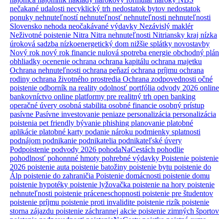
nečakané udalosti
necyklický trh
nedostatok bytov
nedostatok
ponuky nehnuteľností
nehnuteľnosť
nehnuteľnosti
nehnuteľnosti
Slovensko
nehoda
neočakávané výdavky
Nezávislý maklér
Neživotné poistenie
Nitra
Nitra nehnuteľnosti
Nitriansky kraj
nízka
úroková sadzba
nízkoenergetický dom
nižšie splátky
novostavby
Nový rok
nový rok financie
nulová spotreba energie
obchodný plán
obhliadky
ocenenie
ochrana
ochrana kapitálu
ochrana majetku
Ochrana nehnuteľnosti
ochrana peňazí
ochrana príjmu
ochrana
rodiny
ochrana životného prostredia
Ochrana zodpovednosti
očné
poistenie
odborník na reality
odolnosť portfólia
odvody 2026
online
bankovníctvo
online platformy pre realitný trh
open banking
operačné úvery
osobná stabilita
osobné financie
osobný prístup
pasívne
Pasívne investovanie
peniaze
personalizácia
personalizácia
poistenia
pet friendly bývanie
phishing
planovanie
platobné
aplikácie
platobné karty
podanie nároku
podmienky splatnosti
podnájom
podnikanie
podnikatelia
podnikateľské úvery
Podpoistenie
podvody 2026
pohodaNaCestách
pohodlie
pohodlnosť
pohonnné hmoty
pohrebné výdavky
Poistenie
poistenie
2026
poistenie auta
poistenie batožiny
poistenie bytu
poistenie do
Álp
poistenie do zahraničia
Poistenie domácnosti
poistenie domu
poistenie hypotéky
poistenie lyžovačka
poistenie na hory
poistenie
nehnuteľnosti
poistenie práceneschopnosti
poistenie pre študentov
poistenie príjmu
poistenie proti invalidite
poistenie rizík
poistenie
storna zájazdu
poistenie záchrannej akcie
poistenie zimných športov