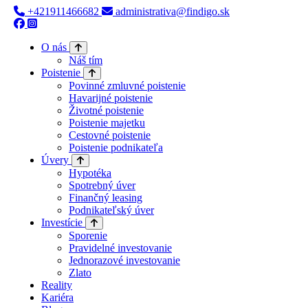
+421911466682
administrativa@findigo.sk
O nás
Náš tím
Poistenie
Povinné zmluvné poistenie
Havarijné poistenie
Životné poistenie
Poistenie majetku
Cestovné poistenie
Poistenie podnikateľa
Úvery
Hypotéka
Spotrebný úver
Finančný leasing
Podnikateľský úver
Investície
Sporenie
Pravidelné investovanie
Jednorazové investovanie
Zlato
Reality
Kariéra