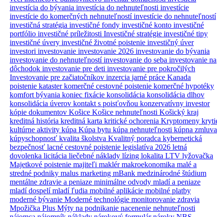
investícia do bývania
investícia do nehnuteľnosti
investície
investície do komerčných nehnuteľností
investície do nehnuteľností
investičná stratégia
investičné fondy
investičné konto
investičné
portfólio
investičné príležitosti
Investičné stratégie
investičné tipy
investičné úvery
investičné životné poistenie
investičný úver
investori
investovanie
investovanie 2026
investovanie do bývania
investovanie do nehnuteľností
investovanie do seba
investovanie na
dôchodok
investovanie pre deti
investovanie pre pokročilých
Investovanie pre začiatočníkov
inzercia
jarné práce
Kanada
poistenie
kataster
komerčné cestovné poistenie
komerčné hypotéky
komfort bývania
koniec fixácie
konsolidácia
konsolidácia dlhov
konsolidácia úverov
kontakt s poisťovňou
konzervatívny investor
kópie dokumentov
Košice
Košice nehnuteľnosti
Košický kraj
kreditná história
kreditná karta
kritické ochorenia
Kryptomeny
kryti
kultúrne aktivity
kúpa
Kúpa bytu
kúpa nehnuteľnosti
kúpna zmluva
kúpyschopnosť
kvalita školstva
Kvalitný poradca
kybernetická
bezpečnosť
lacné cestovné poistenie
legislatíva 2026
letná
dovolenka
licitácia
liečebné náklady
lízing
lokalita
LTV
lyžovačka
Majetkové poistenie
majiteľi
maklér
makroekonomika
malé a
stredné podniky
malus
marketing
mBank
medzinárodné štúdium
mentálne zdravie a peniaze
minimálne odvody
mladí a peniaze
mladí dospelí
mladí ľudia
mobilné aplikácie
mobilné platby
moderné bývanie
Moderné technológie
monitorovanie zdravia
Mpožička Plus
Mýty
na podnikanie
nacenenie nehnuteľnosti
nájomca
nájomník
náklady
nárokový formulár
nároky
NBS