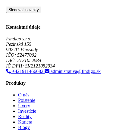
Sledovať novinky
Kontaktné údaje
Findigo s.r.o.
Pezinská 155
902 01 Vinosady
IČO: 52477002
DIČ: 2121052934
IČ DPH: SK2121052934
+421911466682
administrativa@findigo.sk
Produkty
O nás
Poistenie
Úvery
Investície
Reality
Kariera
Blogy