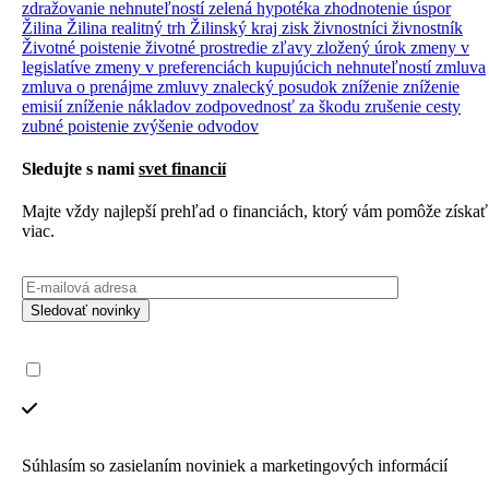
zdražovanie nehnuteľností
zelená hypotéka
zhodnotenie úspor
Žilina
Žilina realitný trh
Žilinský kraj
zisk
živnostníci
živnostník
Životné poistenie
životné prostredie
zľavy
zložený úrok
zmeny v
legislatíve
zmeny v preferenciách kupujúcich nehnuteľností
zmluva
zmluva o prenájme
zmluvy
znalecký posudok
zníženie
zníženie
emisií
zníženie nákladov
zodpovednosť za škodu
zrušenie cesty
zubné poistenie
zvýšenie odvodov
Sledujte s nami
svet financií
Majte vždy najlepší prehľad o financiách, ktorý vám pomôže získať
viac.
Sledovať novinky
Súhlasím so zasielaním noviniek a marketingových informácií