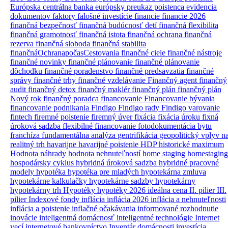
Európska centrálna banka
európsky preukaz poistenca
evidencia
dokumentov
faktory
falošné investície
financie
financie 2026
finančná bezpečnosť
finančná budúcnosť detí
finančná flexibilita
finančná gramotnosť
finančná istota
finančná ochrana
finančná
rezerva
finančná sloboda
finančná stabilita
finančnáOchranapočasCestovania
finančné ciele
finančné nástroje
finančné novinky
finančné plánovanie
finančné plánovanie
dôchodku
finančné poradenstvo
finančné predsavzatia
finančné
správy
finančné trhy
finančné vzdelávanie
Finančný agent
finančný
audit
finančný detox
finančný maklér
finančný plán
finančný plán
Nový rok
finančný poradca
financovanie
Financovanie bývania
financovanie podnikania
Findigo
Findigo rady
Findigo varovanie
fintech
firemné poistenie
firemný úver
fixácia
fixácia úroku
fixná
úroková sadzba
flexibilné financovanie
fotodokumentácia bytu
franchíza
fundamentálna analýza
gentrifikácia
geopolitický vplyv n
realitný trh
havarijne
havarijné poistenie
HDP
historické maximum
Hodnota náhrady
hodnota nehnuteľností
home staging
homestaging
hospodársky cyklus
hybridná úroková sadzba
hybridné pracovné
modely
hypotéka
hypotéka pre mladých
hypotekárna zmluva
hypotekárne kalkulačky
hypotekárne sadzby
hypotekárny
hypotekárny trh
Hypotéky
hypotéky 2026
ideálna cena
II. pilier
III.
pilier
Indexové fondy
inflácia
inflácia 2026
inflácia a nehnuteľnosti
inflácia a poistenie
inflačné očakávania
informované rozhodnutie
inovácie
inteligentná domácnosť
inteligentné technológie
Internet
vecí
internetové bankovníctvo
Inventár domácnosti
investícia