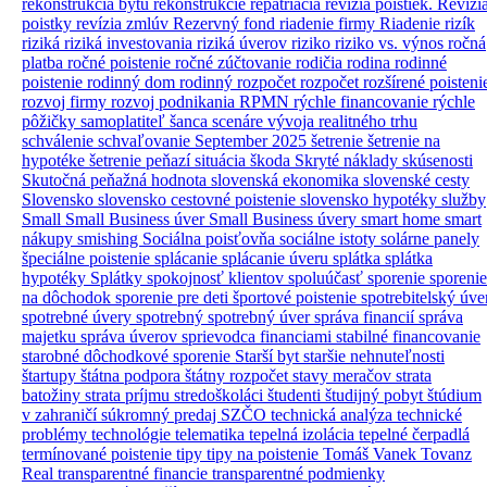
rekonštrukcia bytu
rekonštrukcie
repatriácia
revízia poistiek.
Revízi
poistky
revízia zmlúv
Rezervný fond
riadenie firmy
Riadenie rizík
riziká
riziká investovania
riziká úverov
riziko
riziko vs. výnos
ročná
platba
ročné poistenie
ročné zúčtovanie
rodičia
rodina
rodinné
poistenie
rodinný dom
rodinný rozpočet
rozpočet
rozšírené poisteni
rozvoj firmy
rozvoj podnikania
RPMN
rýchle financovanie
rýchle
pôžičky
samoplatiteľ
šanca
scenáre vývoja realitného trhu
schválenie
schvaľovanie
September 2025
šetrenie
šetrenie na
hypotéke
šetrenie peňazí
situácia
škoda
Skryté náklady
skúsenosti
Skutočná peňažná hodnota
slovenská ekonomika
slovenské cesty
Slovensko
slovensko cestovné poistenie
slovensko hypotéky
služby
Small
Small Business úver
Small Business úvery
smart home
smart
nákupy
smishing
Sociálna poisťovňa
sociálne istoty
solárne panely
špeciálne poistenie
splácanie
splácanie úveru
splátka
splátka
hypotéky
Splátky
spokojnosť klientov
spoluúčasť
sporenie
sporenie
na dôchodok
sporenie pre deti
športové poistenie
spotrebitelský úve
spotrebné úvery
spotrebný
spotrebný úver
správa financií
správa
majetku
správa úverov
sprievodca financiami
stabilné financovanie
starobné dôchodkové sporenie
Starší byt
staršie nehnuteľnosti
štartupy
štátna podpora
štátny rozpočet
stavy meračov
strata
batožiny
strata príjmu
stredoškoláci
študenti
študijný pobyt
štúdium
v zahraničí
súkromný predaj
SZČO
technická analýza
technické
problémy
technológie
telematika
tepelná izolácia
tepelné čerpadlá
termínované poistenie
tipy
tipy na poistenie
Tomáš Vanek
Tovanz
Real
transparentné financie
transparentné podmienky