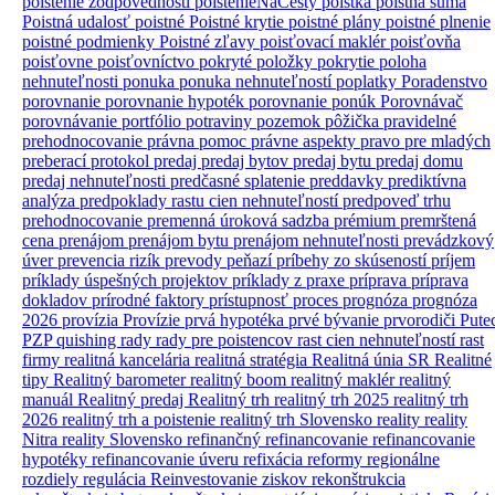
poistenie zodpovednosti
poistenieNaCesty
poistka
poistná suma
Poistná udalosť
poistné
Poistné krytie
poistné plány
poistné plnenie
poistné podmienky
Poistné zľavy
poisťovací maklér
poisťovňa
poisťovne
poisťovníctvo
pokryté položky
pokrytie
poloha
nehnuteľnosti
ponuka
ponuka nehnuteľností
poplatky
Poradenstvo
porovnanie
porovnanie hypoték
porovnanie ponúk
Porovnávač
porovnávanie
portfólio
potraviny
pozemok
pôžička
pravidelné
prehodnocovanie
právna pomoc
právne aspekty
pravo
pre mladých
preberací protokol
predaj
predaj bytov
predaj bytu
predaj domu
predaj nehnuteľnosti
predčasné splatenie
preddavky
prediktívna
analýza
predpoklady rastu cien nehnuteľností
predpoveď trhu
prehodnocovanie
premenná úroková sadzba
prémium
premrštená
cena
prenájom
prenájom bytu
prenájom nehnuteľnosti
prevádzkový
úver
prevencia rizík
prevody peňazí
príbehy zo skúseností
príjem
príklady úspešných projektov
príklady z praxe
príprava
príprava
dokladov
prírodné faktory
prístupnosť
proces
prognóza
prognóza
2026
provízia
Provízie
prvá hypotéka
prvé bývanie
prvorodiči
Pute
PZP
quishing
rady
rady pre poistencov
rast cien nehnuteľností
rast
firmy
realitná kancelária
realitná stratégia
Realitná únia SR
Realitné
tipy
Realitný barometer
realitný boom
realitný maklér
realitný
manuál
Realitný predaj
Realitný trh
realitný trh 2025
realitný trh
2026
realitný trh a poistenie
realitný trh Slovensko
reality
reality
Nitra
reality Slovensko
refinančný
refinancovanie
refinancovanie
hypotéky
refinancovanie úveru
refixácia
reformy
regionálne
rozdiely
regulácia
Reinvestovanie ziskov
rekonštrukcia