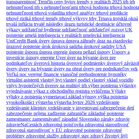
transparentnosť
Trenčín ceny bytov
trendy v realitách 2025
trh
trh
nehnuteľností
trh s nehnuteľnosťami
trhová hodnota
trhová hodnot
nehnuteľnosti
trhová volatilita
trhové analýzy
trhové predikcie
trhové riziká
trhové trendy
trhové výkyvy
trhy
Trnava
trojsklá okná
trvalá inflácia
trvalé následky úrazu
turistické destinácie
účtovné
výkazy
udržateľné bydlenie
udržateľnosť
udržateľný rozvoj
UK
poistenie
umelá inteligencia v realitách
umelecká inteligencia
UniCredit Bank úvery
úprava
úprava záhrady
úraz na zjazdovke
úrazové poistenie
úrok
úroková sadzba
úrokové sadzby
USA
poistenie
úspora
úspora energie
úspora peňazí
úspory
Úspory a
investície
úspory energie
Úver
úver na bývanie
úver pre
podnikateľov
úverová historia
úverové podmienky
úverový záväzo
úvery
úvery na bývanie
úvery na obrat
úvery pre podnikateľov
vek
Veľká noc
verejné financie
vianočné prehodnotenie hypotéky
virtuálni asistenti
vlastný byt
vlastný podiel
vlastný vklad
vozidlo
vplyv hypotečných úverov na realitný trh
výber poistenia
výdavky
vyjednávanie
výkaz z obchodného registra
vylúčenia
Výluky
výluky z poistenia
vymeriavací základ
výnosy
výška poistenia
vysokoškoláci
výstavba
výstavba bytov 2026
vzdelávanie
vzdelávanie klientov
vzdelávanie v investovaní
zabezpečenie detí
zabezpečenie príjmu
zadlzenie
zahraničie
základné poistenie
zamestnanec
zamestnávateľ
západné Slovensko
záruky
zdravie
zdravieNaCestách
zdravotná poisťovňa
zdravotná starostlivosť
zdravotná starostlivosť v EÚ
zdravotné poistenie
zdravotné
problémy
zdravotné služby
zdravotný stav
zdravý životný štýl