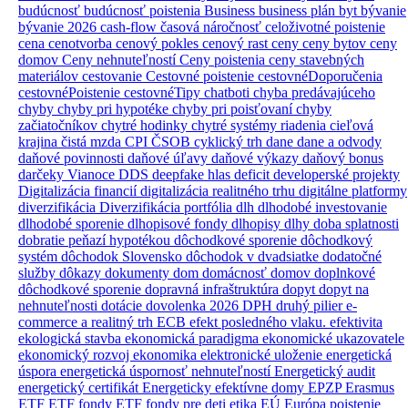
budúcnosť
budúcnosť poistenia
Business
business plán
byt
bývanie
bývanie 2026
cash-flow
časová náročnosť
celoživotné poistenie
cena
cenotvorba
cenový pokles
cenový rast
ceny
ceny bytov
ceny
domov
Ceny nehnuteľností
Ceny poistenia
ceny stavebných
materiálov
cestovanie
Cestovné poistenie
cestovnéDoporučenia
cestovnéPoistenie
cestovnéTipy
chatboti
chyba predávajúceho
chyby
chyby pri hypotéke
chyby pri poisťovaní
chyby
začiatočníkov
chytré hodinky
chytré systémy riadenia
cieľová
krajina
čistá mzda
CPI
ČSOB
cyklický trh
dane
dane a odvody
daňové povinnosti
daňové úľavy
daňové výkazy
daňový bonus
darčeky Vianoce
DDS
deepfake hlas
deficit
developerské projekty
Digitalizácia financií
digitalizácia realitného trhu
digitálne platformy
diverzifikácia
Diverzifikácia portfólia
dlh
dlhodobé investovanie
dlhodobé sporenie
dlhopisové fondy
dlhopisy
dlhy
doba splatnosti
dobratie peňazí hypotékou
dôchodkové sporenie
dôchodkový
systém
dôchodok Slovensko
dôchodok v dvadsiatke
dodatočné
služby
dôkazy
dokumenty
dom
domácnosť
domov
doplnkové
dôchodkové sporenie
dopravná infraštruktúra
dopyt
dopyt na
nehnuteľnosti
dotácie
dovolenka 2026
DPH
druhý pilier
e-
commerce a realitný trh
ECB
efekt posledného vlaku.
efektivita
ekologická stavba
ekonomická paradigma
ekonomické ukazovatele
ekonomický rozvoj
ekonomika
elektronické uloženie
energetická
úspora
energetická úspornosť nehnuteľností
Energetický audit
energetický certifikát
Energeticky efektívne domy
EPZP
Erasmus
ETF
ETF fondy
ETF fondy pre deti
etika
EÚ
Európa poistenie