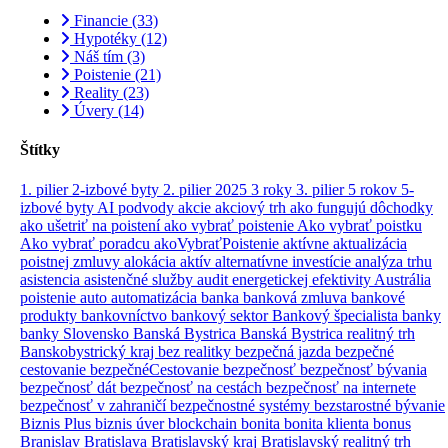
Financie
(33)
Hypotéky
(12)
Náš tím
(3)
Poistenie
(21)
Reality
(23)
Úvery
(14)
Štítky
1. pilier
2-izbové byty
2. pilier
2025
3 roky
3. pilier
5 rokov
5-
izbové byty
AI podvody
akcie
akciový trh
ako fungujú dôchodky
ako ušetriť na poistení
ako vybrať poistenie
Ako vybrať poistku
Ako vybrať poradcu
akoVybraťPoistenie
aktívne
aktualizácia
poistnej zmluvy
alokácia aktív
alternatívne investície
analýza trhu
asistencia
asistenčné služby
audit energetickej efektivity
Austrália
poistenie
auto
automatizácia
banka
banková zmluva
bankové
produkty
bankovníctvo
bankový sektor
Bankový špecialista
banky
banky Slovensko
Banská Bystrica
Banská Bystrica realitný trh
Banskobystrický kraj
bez realitky
bezpečná jazda
bezpečné
cestovanie
bezpečnéCestovanie
bezpečnosť
bezpečnosť bývania
bezpečnosť dát
bezpečnosť na cestách
bezpečnosť na internete
bezpečnosť v zahraničí
bezpečnostné systémy
bezstarostné bývanie
Biznis Plus
biznis úver
blockchain
bonita
bonita klienta
bonus
Branislav
Bratislava
Bratislavský kraj
Bratislavský realitný trh