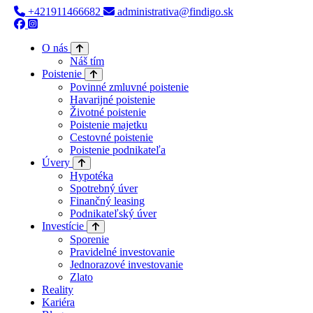
+421911466682
administrativa@findigo.sk
O nás
Náš tím
Poistenie
Povinné zmluvné poistenie
Havarijné poistenie
Životné poistenie
Poistenie majetku
Cestovné poistenie
Poistenie podnikateľa
Úvery
Hypotéka
Spotrebný úver
Finančný leasing
Podnikateľský úver
Investície
Sporenie
Pravidelné investovanie
Jednorazové investovanie
Zlato
Reality
Kariéra