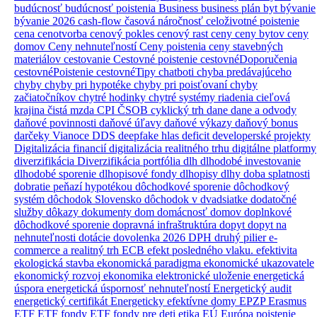
budúcnosť
budúcnosť poistenia
Business
business plán
byt
bývanie
bývanie 2026
cash-flow
časová náročnosť
celoživotné poistenie
cena
cenotvorba
cenový pokles
cenový rast
ceny
ceny bytov
ceny
domov
Ceny nehnuteľností
Ceny poistenia
ceny stavebných
materiálov
cestovanie
Cestovné poistenie
cestovnéDoporučenia
cestovnéPoistenie
cestovnéTipy
chatboti
chyba predávajúceho
chyby
chyby pri hypotéke
chyby pri poisťovaní
chyby
začiatočníkov
chytré hodinky
chytré systémy riadenia
cieľová
krajina
čistá mzda
CPI
ČSOB
cyklický trh
dane
dane a odvody
daňové povinnosti
daňové úľavy
daňové výkazy
daňový bonus
darčeky Vianoce
DDS
deepfake hlas
deficit
developerské projekty
Digitalizácia financií
digitalizácia realitného trhu
digitálne platformy
diverzifikácia
Diverzifikácia portfólia
dlh
dlhodobé investovanie
dlhodobé sporenie
dlhopisové fondy
dlhopisy
dlhy
doba splatnosti
dobratie peňazí hypotékou
dôchodkové sporenie
dôchodkový
systém
dôchodok Slovensko
dôchodok v dvadsiatke
dodatočné
služby
dôkazy
dokumenty
dom
domácnosť
domov
doplnkové
dôchodkové sporenie
dopravná infraštruktúra
dopyt
dopyt na
nehnuteľnosti
dotácie
dovolenka 2026
DPH
druhý pilier
e-
commerce a realitný trh
ECB
efekt posledného vlaku.
efektivita
ekologická stavba
ekonomická paradigma
ekonomické ukazovatele
ekonomický rozvoj
ekonomika
elektronické uloženie
energetická
úspora
energetická úspornosť nehnuteľností
Energetický audit
energetický certifikát
Energeticky efektívne domy
EPZP
Erasmus
ETF
ETF fondy
ETF fondy pre deti
etika
EÚ
Európa poistenie