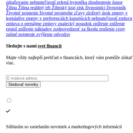
zdražovanie nehnuteľností
zelená hypotéka
zhodnotenie úspor
Žilina
Žilina realitný trh
Žilinský kraj
zisk
živnostníci
živnostník
Životné poistenie
životné prostredie
zľavy
zložený úrok
zmeny v
legislatíve
zmeny v preferenciách kupujúcich nehnuteľností
zmluva
zmluva o prenájme
zmluvy
znalecký posudok
zníženie
zníženie
emisií
zníženie nákladov
zodpovednosť za škodu
zrušenie cesty
zubné poistenie
zvýšenie odvodov
Sledujte s nami
svet financií
Majte vždy najlepší prehľad o financiách, ktorý vám pomôže získať
viac.
Sledovať novinky
Súhlasím so zasielaním noviniek a marketingových informácií