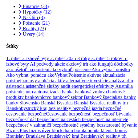
Financie
(33)
Hypotéky
(12)
Náš tím
(3)
Poistenie
(21)
Reality
(23)
Úvery
(14)
Štítky
1. pilier
2-izbové byty
2. pilier
2025
3 roky
3. pilier
5 rokov
5-
izbové byty
AI podvody
akcie
akciový trh
ako fungujú dôchodky
ako ušetriť na poistení
ako vybrať poistenie
Ako vybrať poistku
Ako vybrať poradcu
akoVybraťPoistenie
aktívne
aktualizácia
poistnej zmluvy
alokácia aktív
alternatívne investície
analýza trhu
asistencia
asistenčné služby
audit energetickej efektivity
Austrália
poistenie
auto
automatizácia
banka
banková zmluva
bankové
produkty
bankovníctvo
bankový sektor
Bankový špecialista
banky
banky Slovensko
Banská Bystrica
Banská Bystrica realitný trh
Banskobystrický kraj
bez realitky
bezpečná jazda
bezpečné
cestovanie
bezpečnéCestovanie
bezpečnosť
bezpečnosť bývania
bezpečnosť dát
bezpečnosť na cestách
bezpečnosť na internete
bezpečnosť v zahraničí
bezpečnostné systémy
bezstarostné bývanie
Biznis Plus
biznis úver
blockchain
bonita
bonita klienta
bonus
Branislav
Bratislava
Bratislavský kraj
Bratislavský realitný trh