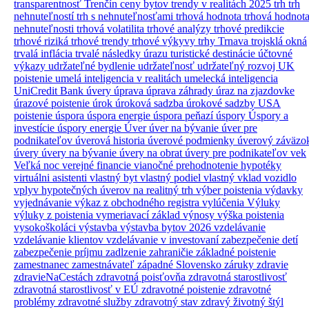
transparentnosť
Trenčín ceny bytov
trendy v realitách 2025
trh
trh
nehnuteľností
trh s nehnuteľnosťami
trhová hodnota
trhová hodnot
nehnuteľnosti
trhová volatilita
trhové analýzy
trhové predikcie
trhové riziká
trhové trendy
trhové výkyvy
trhy
Trnava
trojsklá okná
trvalá inflácia
trvalé následky úrazu
turistické destinácie
účtovné
výkazy
udržateľné bydlenie
udržateľnosť
udržateľný rozvoj
UK
poistenie
umelá inteligencia v realitách
umelecká inteligencia
UniCredit Bank úvery
úprava
úprava záhrady
úraz na zjazdovke
úrazové poistenie
úrok
úroková sadzba
úrokové sadzby
USA
poistenie
úspora
úspora energie
úspora peňazí
úspory
Úspory a
investície
úspory energie
Úver
úver na bývanie
úver pre
podnikateľov
úverová historia
úverové podmienky
úverový záväzo
úvery
úvery na bývanie
úvery na obrat
úvery pre podnikateľov
vek
Veľká noc
verejné financie
vianočné prehodnotenie hypotéky
virtuálni asistenti
vlastný byt
vlastný podiel
vlastný vklad
vozidlo
vplyv hypotečných úverov na realitný trh
výber poistenia
výdavky
vyjednávanie
výkaz z obchodného registra
vylúčenia
Výluky
výluky z poistenia
vymeriavací základ
výnosy
výška poistenia
vysokoškoláci
výstavba
výstavba bytov 2026
vzdelávanie
vzdelávanie klientov
vzdelávanie v investovaní
zabezpečenie detí
zabezpečenie príjmu
zadlzenie
zahraničie
základné poistenie
zamestnanec
zamestnávateľ
západné Slovensko
záruky
zdravie
zdravieNaCestách
zdravotná poisťovňa
zdravotná starostlivosť
zdravotná starostlivosť v EÚ
zdravotné poistenie
zdravotné
problémy
zdravotné služby
zdravotný stav
zdravý životný štýl