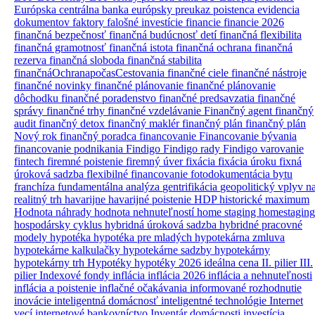
Európska centrálna banka
európsky preukaz poistenca
evidencia
dokumentov
faktory
falošné investície
financie
financie 2026
finančná bezpečnosť
finančná budúcnosť detí
finančná flexibilita
finančná gramotnosť
finančná istota
finančná ochrana
finančná
rezerva
finančná sloboda
finančná stabilita
finančnáOchranapočasCestovania
finančné ciele
finančné nástroje
finančné novinky
finančné plánovanie
finančné plánovanie
dôchodku
finančné poradenstvo
finančné predsavzatia
finančné
správy
finančné trhy
finančné vzdelávanie
Finančný agent
finančný
audit
finančný detox
finančný maklér
finančný plán
finančný plán
Nový rok
finančný poradca
financovanie
Financovanie bývania
financovanie podnikania
Findigo
Findigo rady
Findigo varovanie
fintech
firemné poistenie
firemný úver
fixácia
fixácia úroku
fixná
úroková sadzba
flexibilné financovanie
fotodokumentácia bytu
franchíza
fundamentálna analýza
gentrifikácia
geopolitický vplyv n
realitný trh
havarijne
havarijné poistenie
HDP
historické maximum
Hodnota náhrady
hodnota nehnuteľností
home staging
homestaging
hospodársky cyklus
hybridná úroková sadzba
hybridné pracovné
modely
hypotéka
hypotéka pre mladých
hypotekárna zmluva
hypotekárne kalkulačky
hypotekárne sadzby
hypotekárny
hypotekárny trh
Hypotéky
hypotéky 2026
ideálna cena
II. pilier
III.
pilier
Indexové fondy
inflácia
inflácia 2026
inflácia a nehnuteľnosti
inflácia a poistenie
inflačné očakávania
informované rozhodnutie
inovácie
inteligentná domácnosť
inteligentné technológie
Internet
vecí
internetové bankovníctvo
Inventár domácnosti
investícia