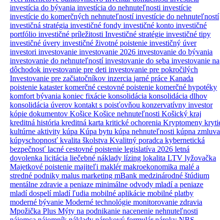
investícia do bývania
investícia do nehnuteľnosti
investície
investície do komerčných nehnuteľností
investície do nehnuteľností
investičná stratégia
investičné fondy
investičné konto
investičné
portfólio
investičné príležitosti
Investičné stratégie
investičné tipy
investičné úvery
investičné životné poistenie
investičný úver
investori
investovanie
investovanie 2026
investovanie do bývania
investovanie do nehnuteľností
investovanie do seba
investovanie na
dôchodok
investovanie pre deti
investovanie pre pokročilých
Investovanie pre začiatočníkov
inzercia
jarné práce
Kanada
poistenie
kataster
komerčné cestovné poistenie
komerčné hypotéky
komfort bývania
koniec fixácie
konsolidácia
konsolidácia dlhov
konsolidácia úverov
kontakt s poisťovňou
konzervatívny investor
kópie dokumentov
Košice
Košice nehnuteľnosti
Košický kraj
kreditná história
kreditná karta
kritické ochorenia
Kryptomeny
kryti
kultúrne aktivity
kúpa
Kúpa bytu
kúpa nehnuteľnosti
kúpna zmluva
kúpyschopnosť
kvalita školstva
Kvalitný poradca
kybernetická
bezpečnosť
lacné cestovné poistenie
legislatíva 2026
letná
dovolenka
licitácia
liečebné náklady
lízing
lokalita
LTV
lyžovačka
Majetkové poistenie
majiteľi
maklér
makroekonomika
malé a
stredné podniky
malus
marketing
mBank
medzinárodné štúdium
mentálne zdravie a peniaze
minimálne odvody
mladí a peniaze
mladí dospelí
mladí ľudia
mobilné aplikácie
mobilné platby
moderné bývanie
Moderné technológie
monitorovanie zdravia
Mpožička Plus
Mýty
na podnikanie
nacenenie nehnuteľnosti
nájomca
nájomník
náklady
nárokový formulár
nároky
NBS