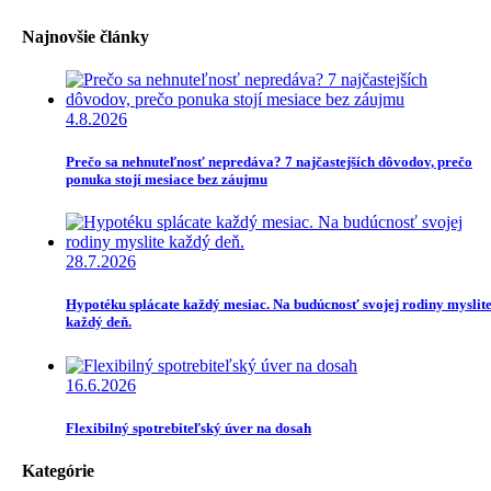
Najnovšie články
4.8.2026
Prečo sa nehnuteľnosť nepredáva? 7 najčastejších dôvodov, prečo
ponuka stojí mesiace bez záujmu
28.7.2026
Hypotéku splácate každý mesiac. Na budúcnosť svojej rodiny myslit
každý deň.
16.6.2026
Flexibilný spotrebiteľský úver na dosah
Kategórie