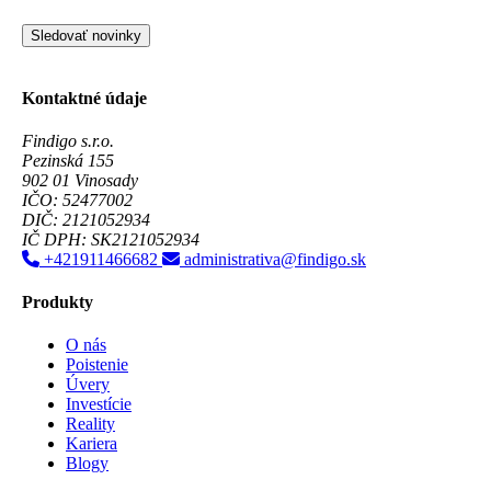
Sledovať novinky
Kontaktné údaje
Findigo s.r.o.
Pezinská 155
902 01 Vinosady
IČO: 52477002
DIČ: 2121052934
IČ DPH: SK2121052934
+421911466682
administrativa@findigo.sk
Produkty
O nás
Poistenie
Úvery
Investície
Reality
Kariera
Blogy