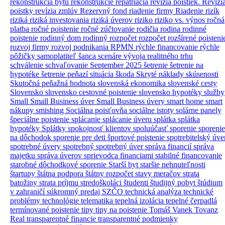
rekonštrukcia bytu
rekonštrukcie
repatriácia
revízia poistiek.
Revízi
poistky
revízia zmlúv
Rezervný fond
riadenie firmy
Riadenie rizík
riziká
riziká investovania
riziká úverov
riziko
riziko vs. výnos
ročná
platba
ročné poistenie
ročné zúčtovanie
rodičia
rodina
rodinné
poistenie
rodinný dom
rodinný rozpočet
rozpočet
rozšírené poisteni
rozvoj firmy
rozvoj podnikania
RPMN
rýchle financovanie
rýchle
pôžičky
samoplatiteľ
šanca
scenáre vývoja realitného trhu
schválenie
schvaľovanie
September 2025
šetrenie
šetrenie na
hypotéke
šetrenie peňazí
situácia
škoda
Skryté náklady
skúsenosti
Skutočná peňažná hodnota
slovenská ekonomika
slovenské cesty
Slovensko
slovensko cestovné poistenie
slovensko hypotéky
služby
Small
Small Business úver
Small Business úvery
smart home
smart
nákupy
smishing
Sociálna poisťovňa
sociálne istoty
solárne panely
špeciálne poistenie
splácanie
splácanie úveru
splátka
splátka
hypotéky
Splátky
spokojnosť klientov
spoluúčasť
sporenie
sporenie
na dôchodok
sporenie pre deti
športové poistenie
spotrebitelský úve
spotrebné úvery
spotrebný
spotrebný úver
správa financií
správa
majetku
správa úverov
sprievodca financiami
stabilné financovanie
starobné dôchodkové sporenie
Starší byt
staršie nehnuteľnosti
štartupy
štátna podpora
štátny rozpočet
stavy meračov
strata
batožiny
strata príjmu
stredoškoláci
študenti
študijný pobyt
štúdium
v zahraničí
súkromný predaj
SZČO
technická analýza
technické
problémy
technológie
telematika
tepelná izolácia
tepelné čerpadlá
termínované poistenie
tipy
tipy na poistenie
Tomáš Vanek
Tovanz
Real
transparentné financie
transparentné podmienky