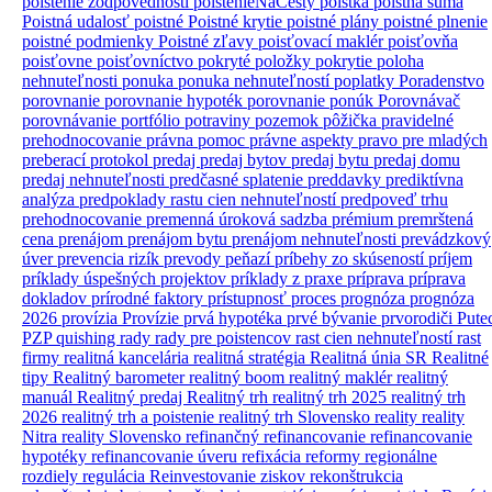
poistenie zodpovednosti
poistenieNaCesty
poistka
poistná suma
Poistná udalosť
poistné
Poistné krytie
poistné plány
poistné plnenie
poistné podmienky
Poistné zľavy
poisťovací maklér
poisťovňa
poisťovne
poisťovníctvo
pokryté položky
pokrytie
poloha
nehnuteľnosti
ponuka
ponuka nehnuteľností
poplatky
Poradenstvo
porovnanie
porovnanie hypoték
porovnanie ponúk
Porovnávač
porovnávanie
portfólio
potraviny
pozemok
pôžička
pravidelné
prehodnocovanie
právna pomoc
právne aspekty
pravo
pre mladých
preberací protokol
predaj
predaj bytov
predaj bytu
predaj domu
predaj nehnuteľnosti
predčasné splatenie
preddavky
prediktívna
analýza
predpoklady rastu cien nehnuteľností
predpoveď trhu
prehodnocovanie
premenná úroková sadzba
prémium
premrštená
cena
prenájom
prenájom bytu
prenájom nehnuteľnosti
prevádzkový
úver
prevencia rizík
prevody peňazí
príbehy zo skúseností
príjem
príklady úspešných projektov
príklady z praxe
príprava
príprava
dokladov
prírodné faktory
prístupnosť
proces
prognóza
prognóza
2026
provízia
Provízie
prvá hypotéka
prvé bývanie
prvorodiči
Pute
PZP
quishing
rady
rady pre poistencov
rast cien nehnuteľností
rast
firmy
realitná kancelária
realitná stratégia
Realitná únia SR
Realitné
tipy
Realitný barometer
realitný boom
realitný maklér
realitný
manuál
Realitný predaj
Realitný trh
realitný trh 2025
realitný trh
2026
realitný trh a poistenie
realitný trh Slovensko
reality
reality
Nitra
reality Slovensko
refinančný
refinancovanie
refinancovanie
hypotéky
refinancovanie úveru
refixácia
reformy
regionálne
rozdiely
regulácia
Reinvestovanie ziskov
rekonštrukcia