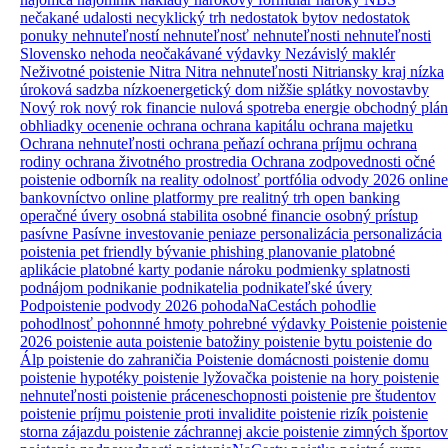
nečakané udalosti
necyklický trh
nedostatok bytov
nedostatok
ponuky nehnuteľností
nehnuteľnosť
nehnuteľnosti
nehnuteľnosti
Slovensko
nehoda
neočakávané výdavky
Nezávislý maklér
Neživotné poistenie
Nitra
Nitra nehnuteľnosti
Nitriansky kraj
nízka
úroková sadzba
nízkoenergetický dom
nižšie splátky
novostavby
Nový rok
nový rok financie
nulová spotreba energie
obchodný plán
obhliadky
ocenenie
ochrana
ochrana kapitálu
ochrana majetku
Ochrana nehnuteľnosti
ochrana peňazí
ochrana príjmu
ochrana
rodiny
ochrana životného prostredia
Ochrana zodpovednosti
očné
poistenie
odborník na reality
odolnosť portfólia
odvody 2026
online
bankovníctvo
online platformy pre realitný trh
open banking
operačné úvery
osobná stabilita
osobné financie
osobný prístup
pasívne
Pasívne investovanie
peniaze
personalizácia
personalizácia
poistenia
pet friendly bývanie
phishing
planovanie
platobné
aplikácie
platobné karty
podanie nároku
podmienky splatnosti
podnájom
podnikanie
podnikatelia
podnikateľské úvery
Podpoistenie
podvody 2026
pohodaNaCestách
pohodlie
pohodlnosť
pohonnné hmoty
pohrebné výdavky
Poistenie
poistenie
2026
poistenie auta
poistenie batožiny
poistenie bytu
poistenie do
Álp
poistenie do zahraničia
Poistenie domácnosti
poistenie domu
poistenie hypotéky
poistenie lyžovačka
poistenie na hory
poistenie
nehnuteľnosti
poistenie práceneschopnosti
poistenie pre študentov
poistenie príjmu
poistenie proti invalidite
poistenie rizík
poistenie
storna zájazdu
poistenie záchrannej akcie
poistenie zimných športov