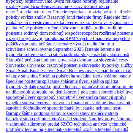
hypotéky
refinancovanie úveru
refixácia
reformy
regionálne
rozdiely
regulácia
Reinvestovanie ziskov
rekonštrukcia
rekonštrukcia bytu
rekonštrukcie
repatriácia
revízia poistiek.
Revízi
poistky
revízia zmlúv
Rezervný fond
riadenie firmy
Riadenie rizík
riziká
riziká investovania
riziká úverov
riziko
riziko vs. výnos
ročná
platba
ročné poistenie
ročné zúčtovanie
rodičia
rodina
rodinné
poistenie
rodinný dom
rodinný rozpočet
rozpočet
rozšírené poisteni
rozvoj firmy
rozvoj podnikania
RPMN
rýchle financovanie
rýchle
pôžičky
samoplatiteľ
šanca
scenáre vývoja realitného trhu
schválenie
schvaľovanie
September 2025
šetrenie
šetrenie na
hypotéke
šetrenie peňazí
situácia
škoda
Skryté náklady
skúsenosti
Skutočná peňažná hodnota
slovenská ekonomika
slovenské cesty
Slovensko
slovensko cestovné poistenie
slovensko hypotéky
služby
Small
Small Business úver
Small Business úvery
smart home
smart
nákupy
smishing
Sociálna poisťovňa
sociálne istoty
solárne panely
špeciálne poistenie
splácanie
splácanie úveru
splátka
splátka
hypotéky
Splátky
spokojnosť klientov
spoluúčasť
sporenie
sporenie
na dôchodok
sporenie pre deti
športové poistenie
spotrebitelský úve
spotrebné úvery
spotrebný
spotrebný úver
správa financií
správa
majetku
správa úverov
sprievodca financiami
stabilné financovanie
starobné dôchodkové sporenie
Starší byt
staršie nehnuteľnosti
štartupy
štátna podpora
štátny rozpočet
stavy meračov
strata
batožiny
strata príjmu
stredoškoláci
študenti
študijný pobyt
štúdium
v zahraničí
súkromný predaj
SZČO
technická analýza
technické
problémy
technológie
telematika
tepelná izolácia
tepelné čerpadlá