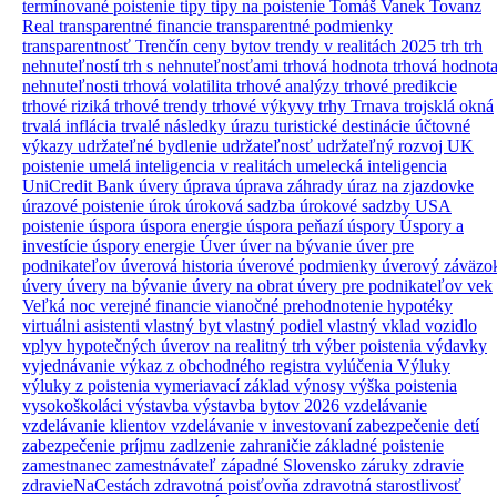
termínované poistenie
tipy
tipy na poistenie
Tomáš Vanek
Tovanz
Real
transparentné financie
transparentné podmienky
transparentnosť
Trenčín ceny bytov
trendy v realitách 2025
trh
trh
nehnuteľností
trh s nehnuteľnosťami
trhová hodnota
trhová hodnot
nehnuteľnosti
trhová volatilita
trhové analýzy
trhové predikcie
trhové riziká
trhové trendy
trhové výkyvy
trhy
Trnava
trojsklá okná
trvalá inflácia
trvalé následky úrazu
turistické destinácie
účtovné
výkazy
udržateľné bydlenie
udržateľnosť
udržateľný rozvoj
UK
poistenie
umelá inteligencia v realitách
umelecká inteligencia
UniCredit Bank úvery
úprava
úprava záhrady
úraz na zjazdovke
úrazové poistenie
úrok
úroková sadzba
úrokové sadzby
USA
poistenie
úspora
úspora energie
úspora peňazí
úspory
Úspory a
investície
úspory energie
Úver
úver na bývanie
úver pre
podnikateľov
úverová historia
úverové podmienky
úverový záväzo
úvery
úvery na bývanie
úvery na obrat
úvery pre podnikateľov
vek
Veľká noc
verejné financie
vianočné prehodnotenie hypotéky
virtuálni asistenti
vlastný byt
vlastný podiel
vlastný vklad
vozidlo
vplyv hypotečných úverov na realitný trh
výber poistenia
výdavky
vyjednávanie
výkaz z obchodného registra
vylúčenia
Výluky
výluky z poistenia
vymeriavací základ
výnosy
výška poistenia
vysokoškoláci
výstavba
výstavba bytov 2026
vzdelávanie
vzdelávanie klientov
vzdelávanie v investovaní
zabezpečenie detí
zabezpečenie príjmu
zadlzenie
zahraničie
základné poistenie
zamestnanec
zamestnávateľ
západné Slovensko
záruky
zdravie
zdravieNaCestách
zdravotná poisťovňa
zdravotná starostlivosť