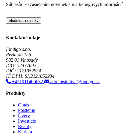
Súhlasím so zasielaním noviniek a marketingových informácií
Sledovať novinky
Kontaktné údaje
Findigo s.r.o.
Pezinská 155
902 01 Vinosady
IČO: 52477002
DIČ: 2121052934
IČ DPH: SK2121052934
+421911466682
administrativa@findigo.sk
Produkty
O nás
Poistenie
Úvery
Investície
Reality
Kariera