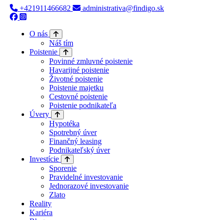
+421911466682
administrativa@findigo.sk
O nás
Náš tím
Poistenie
Povinné zmluvné poistenie
Havarijné poistenie
Životné poistenie
Poistenie majetku
Cestovné poistenie
Poistenie podnikateľa
Úvery
Hypotéka
Spotrebný úver
Finančný leasing
Podnikateľský úver
Investície
Sporenie
Pravidelné investovanie
Jednorazové investovanie
Zlato
Reality
Kariéra