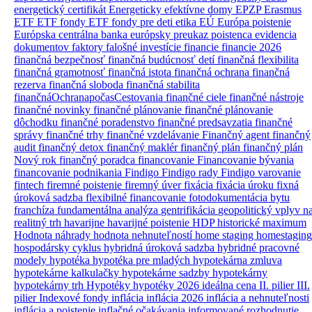
energetický certifikát
Energeticky efektívne domy
EPZP
Erasmus
ETF
ETF fondy
ETF fondy pre deti
etika
EÚ
Európa poistenie
Európska centrálna banka
európsky preukaz poistenca
evidencia
dokumentov
faktory
falošné investície
financie
financie 2026
finančná bezpečnosť
finančná budúcnosť detí
finančná flexibilita
finančná gramotnosť
finančná istota
finančná ochrana
finančná
rezerva
finančná sloboda
finančná stabilita
finančnáOchranapočasCestovania
finančné ciele
finančné nástroje
finančné novinky
finančné plánovanie
finančné plánovanie
dôchodku
finančné poradenstvo
finančné predsavzatia
finančné
správy
finančné trhy
finančné vzdelávanie
Finančný agent
finančný
audit
finančný detox
finančný maklér
finančný plán
finančný plán
Nový rok
finančný poradca
financovanie
Financovanie bývania
financovanie podnikania
Findigo
Findigo rady
Findigo varovanie
fintech
firemné poistenie
firemný úver
fixácia
fixácia úroku
fixná
úroková sadzba
flexibilné financovanie
fotodokumentácia bytu
franchíza
fundamentálna analýza
gentrifikácia
geopolitický vplyv n
realitný trh
havarijne
havarijné poistenie
HDP
historické maximum
Hodnota náhrady
hodnota nehnuteľností
home staging
homestaging
hospodársky cyklus
hybridná úroková sadzba
hybridné pracovné
modely
hypotéka
hypotéka pre mladých
hypotekárna zmluva
hypotekárne kalkulačky
hypotekárne sadzby
hypotekárny
hypotekárny trh
Hypotéky
hypotéky 2026
ideálna cena
II. pilier
III.
pilier
Indexové fondy
inflácia
inflácia 2026
inflácia a nehnuteľnosti
inflácia a poistenie
inflačné očakávania
informované rozhodnutie