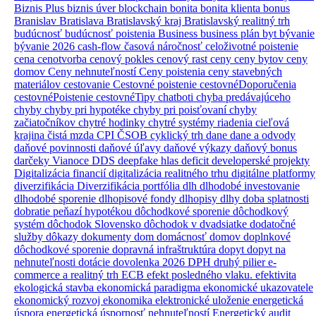
Biznis Plus
biznis úver
blockchain
bonita
bonita klienta
bonus
Branislav
Bratislava
Bratislavský kraj
Bratislavský realitný trh
budúcnosť
budúcnosť poistenia
Business
business plán
byt
bývanie
bývanie 2026
cash-flow
časová náročnosť
celoživotné poistenie
cena
cenotvorba
cenový pokles
cenový rast
ceny
ceny bytov
ceny
domov
Ceny nehnuteľností
Ceny poistenia
ceny stavebných
materiálov
cestovanie
Cestovné poistenie
cestovnéDoporučenia
cestovnéPoistenie
cestovnéTipy
chatboti
chyba predávajúceho
chyby
chyby pri hypotéke
chyby pri poisťovaní
chyby
začiatočníkov
chytré hodinky
chytré systémy riadenia
cieľová
krajina
čistá mzda
CPI
ČSOB
cyklický trh
dane
dane a odvody
daňové povinnosti
daňové úľavy
daňové výkazy
daňový bonus
darčeky Vianoce
DDS
deepfake hlas
deficit
developerské projekty
Digitalizácia financií
digitalizácia realitného trhu
digitálne platformy
diverzifikácia
Diverzifikácia portfólia
dlh
dlhodobé investovanie
dlhodobé sporenie
dlhopisové fondy
dlhopisy
dlhy
doba splatnosti
dobratie peňazí hypotékou
dôchodkové sporenie
dôchodkový
systém
dôchodok Slovensko
dôchodok v dvadsiatke
dodatočné
služby
dôkazy
dokumenty
dom
domácnosť
domov
doplnkové
dôchodkové sporenie
dopravná infraštruktúra
dopyt
dopyt na
nehnuteľnosti
dotácie
dovolenka 2026
DPH
druhý pilier
e-
commerce a realitný trh
ECB
efekt posledného vlaku.
efektivita
ekologická stavba
ekonomická paradigma
ekonomické ukazovatele
ekonomický rozvoj
ekonomika
elektronické uloženie
energetická
úspora
energetická úspornosť nehnuteľností
Energetický audit