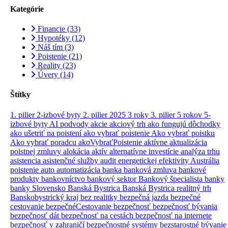
Kategórie
Financie
(33)
Hypotéky
(12)
Náš tím
(3)
Poistenie
(21)
Reality
(23)
Úvery
(14)
Štítky
1. pilier
2-izbové byty
2. pilier
2025
3 roky
3. pilier
5 rokov
5-
izbové byty
AI podvody
akcie
akciový trh
ako fungujú dôchodky
ako ušetriť na poistení
ako vybrať poistenie
Ako vybrať poistku
Ako vybrať poradcu
akoVybraťPoistenie
aktívne
aktualizácia
poistnej zmluvy
alokácia aktív
alternatívne investície
analýza trhu
asistencia
asistenčné služby
audit energetickej efektivity
Austrália
poistenie
auto
automatizácia
banka
banková zmluva
bankové
produkty
bankovníctvo
bankový sektor
Bankový špecialista
banky
banky Slovensko
Banská Bystrica
Banská Bystrica realitný trh
Banskobystrický kraj
bez realitky
bezpečná jazda
bezpečné
cestovanie
bezpečnéCestovanie
bezpečnosť
bezpečnosť bývania
bezpečnosť dát
bezpečnosť na cestách
bezpečnosť na internete
bezpečnosť v zahraničí
bezpečnostné systémy
bezstarostné bývanie