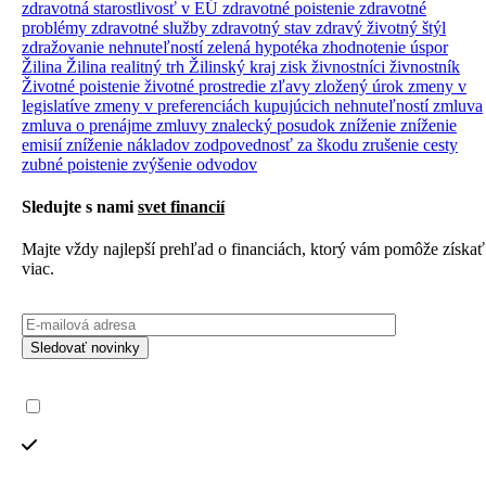
zdravotná starostlivosť v EÚ
zdravotné poistenie
zdravotné
problémy
zdravotné služby
zdravotný stav
zdravý životný štýl
zdražovanie nehnuteľností
zelená hypotéka
zhodnotenie úspor
Žilina
Žilina realitný trh
Žilinský kraj
zisk
živnostníci
živnostník
Životné poistenie
životné prostredie
zľavy
zložený úrok
zmeny v
legislatíve
zmeny v preferenciách kupujúcich nehnuteľností
zmluva
zmluva o prenájme
zmluvy
znalecký posudok
zníženie
zníženie
emisií
zníženie nákladov
zodpovednosť za škodu
zrušenie cesty
zubné poistenie
zvýšenie odvodov
Sledujte s nami
svet financií
Majte vždy najlepší prehľad o financiách, ktorý vám pomôže získať
viac.
Sledovať novinky