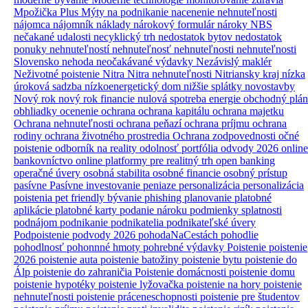
Mpožička Plus
Mýty
na podnikanie
nacenenie nehnuteľnosti
nájomca
nájomník
náklady
nárokový formulár
nároky
NBS
nečakané udalosti
necyklický trh
nedostatok bytov
nedostatok
ponuky nehnuteľností
nehnuteľnosť
nehnuteľnosti
nehnuteľnosti
Slovensko
nehoda
neočakávané výdavky
Nezávislý maklér
Neživotné poistenie
Nitra
Nitra nehnuteľnosti
Nitriansky kraj
nízka
úroková sadzba
nízkoenergetický dom
nižšie splátky
novostavby
Nový rok
nový rok financie
nulová spotreba energie
obchodný plán
obhliadky
ocenenie
ochrana
ochrana kapitálu
ochrana majetku
Ochrana nehnuteľnosti
ochrana peňazí
ochrana príjmu
ochrana
rodiny
ochrana životného prostredia
Ochrana zodpovednosti
očné
poistenie
odborník na reality
odolnosť portfólia
odvody 2026
online
bankovníctvo
online platformy pre realitný trh
open banking
operačné úvery
osobná stabilita
osobné financie
osobný prístup
pasívne
Pasívne investovanie
peniaze
personalizácia
personalizácia
poistenia
pet friendly bývanie
phishing
planovanie
platobné
aplikácie
platobné karty
podanie nároku
podmienky splatnosti
podnájom
podnikanie
podnikatelia
podnikateľské úvery
Podpoistenie
podvody 2026
pohodaNaCestách
pohodlie
pohodlnosť
pohonnné hmoty
pohrebné výdavky
Poistenie
poistenie
2026
poistenie auta
poistenie batožiny
poistenie bytu
poistenie do
Álp
poistenie do zahraničia
Poistenie domácnosti
poistenie domu
poistenie hypotéky
poistenie lyžovačka
poistenie na hory
poistenie
nehnuteľnosti
poistenie práceneschopnosti
poistenie pre študentov