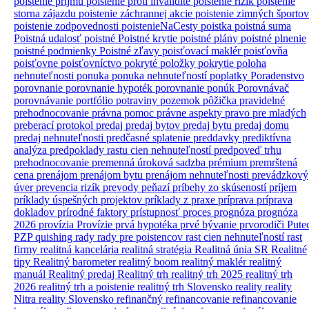
poistenie príjmu
poistenie proti invalidite
poistenie rizík
poistenie
storna zájazdu
poistenie záchrannej akcie
poistenie zimných športov
poistenie zodpovednosti
poistenieNaCesty
poistka
poistná suma
Poistná udalosť
poistné
Poistné krytie
poistné plány
poistné plnenie
poistné podmienky
Poistné zľavy
poisťovací maklér
poisťovňa
poisťovne
poisťovníctvo
pokryté položky
pokrytie
poloha
nehnuteľnosti
ponuka
ponuka nehnuteľností
poplatky
Poradenstvo
porovnanie
porovnanie hypoték
porovnanie ponúk
Porovnávač
porovnávanie
portfólio
potraviny
pozemok
pôžička
pravidelné
prehodnocovanie
právna pomoc
právne aspekty
pravo
pre mladých
preberací protokol
predaj
predaj bytov
predaj bytu
predaj domu
predaj nehnuteľnosti
predčasné splatenie
preddavky
prediktívna
analýza
predpoklady rastu cien nehnuteľností
predpoveď trhu
prehodnocovanie
premenná úroková sadzba
prémium
premrštená
cena
prenájom
prenájom bytu
prenájom nehnuteľnosti
prevádzkový
úver
prevencia rizík
prevody peňazí
príbehy zo skúseností
príjem
príklady úspešných projektov
príklady z praxe
príprava
príprava
dokladov
prírodné faktory
prístupnosť
proces
prognóza
prognóza
2026
provízia
Provízie
prvá hypotéka
prvé bývanie
prvorodiči
Pute
PZP
quishing
rady
rady pre poistencov
rast cien nehnuteľností
rast
firmy
realitná kancelária
realitná stratégia
Realitná únia SR
Realitné
tipy
Realitný barometer
realitný boom
realitný maklér
realitný
manuál
Realitný predaj
Realitný trh
realitný trh 2025
realitný trh
2026
realitný trh a poistenie
realitný trh Slovensko
reality
reality
Nitra
reality Slovensko
refinančný
refinancovanie
refinancovanie