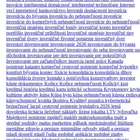
inovácie
inteligentná domácnosť
inteligentné technológie
Internet
vecí
internetové bankovníctvo
Inventár domácnosti
investícia
investícia do bývania
investícia do nehnuteľnosti
investície
investície do komerčných nehnuteľností
investície do nehnuteľností
investičná stratégia
investičné fondy
investičné konto
investičné
portfólio
investičné príležitosti
Investičné stratégie
investičné tipy
investičné úvery
investičné životné poistenie
investičný úver
investori
investovanie
investovanie 2026
investovanie do bývania
investovanie do nehnuteľností
investovanie do seba
investovanie na
dôchodok
investovanie pre deti
investovanie pre pokročilých
Investovanie pre začiatočníkov
inzercia
jarné práce
Kanada
poistenie
kataster
komerčné cestovné poistenie
komerčné hypotéky
komfort bývania
koniec fixácie
konsolidácia
konsolidácia dlhov
konsolidácia úverov
kontakt s poisťovňou
konzervatívny investor
kópie dokumentov
Košice
Košice nehnuteľnosti
Košický kraj
kreditná história
kreditná karta
kritické ochorenia
Kryptomeny
kryti
kultúrne aktivity
kúpa
Kúpa bytu
kúpa nehnuteľnosti
kúpna zmluva
kúpyschopnosť
kvalita školstva
Kvalitný poradca
kybernetická
bezpečnosť
lacné cestovné poistenie
legislatíva 2026
letná
dovolenka
licitácia
liečebné náklady
lízing
lokalita
LTV
lyžovačka
Majetkové poistenie
majiteľi
maklér
makroekonomika
malé a
stredné podniky
malus
marketing
mBank
medzinárodné štúdium
mentálne zdravie a peniaze
minimálne odvody
mladí a peniaze
mladí dospelí
mladí ľudia
mobilné aplikácie
mobilné platby
moderné bývanie
Moderné technológie
monitorovanie zdravia