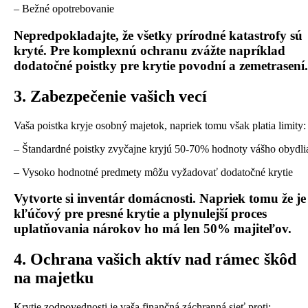
– Bežné opotrebovanie
Nepredpokladajte, že všetky prírodné katastrofy sú
kryté. Pre komplexnú ochranu zvážte napríklad
dodatočné poistky pre krytie povodní a zemetrasení.
3. Zabezpečenie vašich vecí
Vaša poistka kryje osobný majetok, napriek tomu však platia limity:
– Štandardné poistky zvyčajne kryjú 50-70% hodnoty vášho obydli
– Vysoko hodnotné predmety môžu vyžadovať dodatočné krytie
Vytvorte si inventár domácnosti. Napriek tomu že je
kľúčový pre presné krytie a plynulejší proces
uplatňovania nárokov ho má len 50% majiteľov.
4. Ochrana vašich aktív nad rámec škôd
na majetku
Krytie zodpovednosti je vaša finančná záchranná sieť proti: