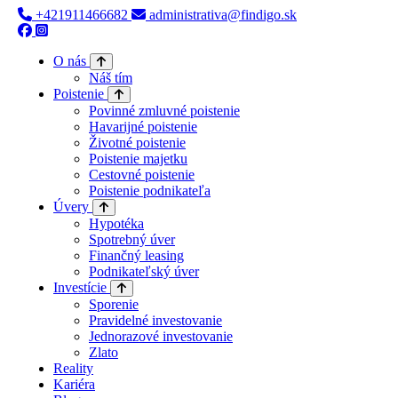
+421911466682
administrativa@findigo.sk
O nás
Náš tím
Poistenie
Povinné zmluvné poistenie
Havarijné poistenie
Životné poistenie
Poistenie majetku
Cestovné poistenie
Poistenie podnikateľa
Úvery
Hypotéka
Spotrebný úver
Finančný leasing
Podnikateľský úver
Investície
Sporenie
Pravidelné investovanie
Jednorazové investovanie
Zlato
Reality
Kariéra