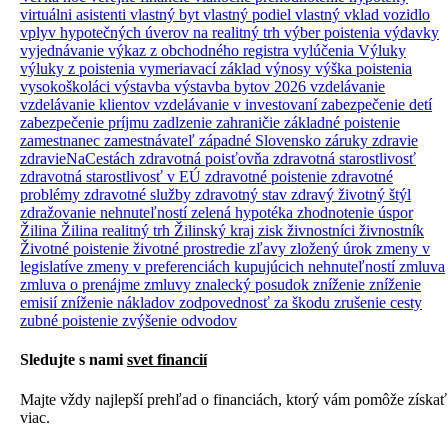
virtuálni asistenti
vlastný byt
vlastný podiel
vlastný vklad
vozidlo
vplyv hypotečných úverov na realitný trh
výber poistenia
výdavky
vyjednávanie
výkaz z obchodného registra
vylúčenia
Výluky
výluky z poistenia
vymeriavací základ
výnosy
výška poistenia
vysokoškoláci
výstavba
výstavba bytov 2026
vzdelávanie
vzdelávanie klientov
vzdelávanie v investovaní
zabezpečenie detí
zabezpečenie príjmu
zadlzenie
zahraničie
základné poistenie
zamestnanec
zamestnávateľ
západné Slovensko
záruky
zdravie
zdravieNaCestách
zdravotná poisťovňa
zdravotná starostlivosť
zdravotná starostlivosť v EÚ
zdravotné poistenie
zdravotné
problémy
zdravotné služby
zdravotný stav
zdravý životný štýl
zdražovanie nehnuteľností
zelená hypotéka
zhodnotenie úspor
Žilina
Žilina realitný trh
Žilinský kraj
zisk
živnostníci
živnostník
Životné poistenie
životné prostredie
zľavy
zložený úrok
zmeny v
legislatíve
zmeny v preferenciách kupujúcich nehnuteľností
zmluva
zmluva o prenájme
zmluvy
znalecký posudok
zníženie
zníženie
emisií
zníženie nákladov
zodpovednosť za škodu
zrušenie cesty
zubné poistenie
zvýšenie odvodov
Sledujte s nami
svet financií
Majte vždy najlepší prehľad o financiách, ktorý vám pomôže získať
viac.