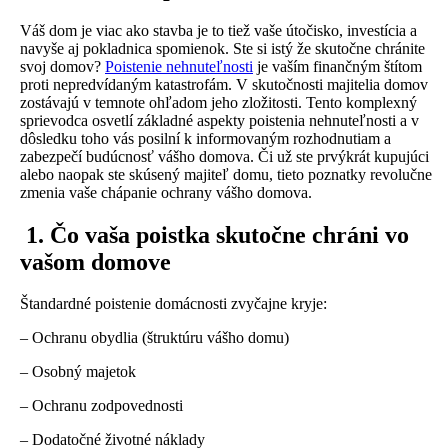
Váš dom je viac ako stavba je to tiež vaše útočisko, investícia a
navyše aj pokladnica spomienok. Ste si istý že skutočne chránite
svoj domov?
Poistenie nehnuteľnosti
je vaším finančným štítom
proti nepredvídaným katastrofám. V skutočnosti majitelia domov
zostávajú v temnote ohľadom jeho zložitosti. Tento komplexný
sprievodca osvetlí základné aspekty poistenia nehnuteľnosti a v
dôsledku toho vás posilní k informovaným rozhodnutiam a
zabezpečí budúcnosť vášho domova. Či už ste prvýkrát kupujúci
alebo naopak ste skúsený majiteľ domu, tieto poznatky revolučne
zmenia vaše chápanie ochrany vášho domova.
1. Čo vaša poistka skutočne chráni vo
vašom domove
Štandardné poistenie domácnosti zvyčajne kryje:
– Ochranu obydlia (štruktúru vášho domu)
– Osobný majetok
– Ochranu zodpovednosti
– Dodatočné životné náklady