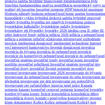
úroková sadzba
flexibilné financovanie
fotodokumentácia bytu
franchíza
fundamentálna analýza
gentrifikácia
geopolitický vplyv n
realitný trh
havarijne
havarijné poistenie
HDP
historické maximum
Hodnota náhrady
hodnota nehnuteľností
home staging
homestaging
hospodársky cyklus
hybridná úroková sadzba
hybridné pracovné
modely
hypotéka
hypotéka pre mladých
hypotekárna zmluva
hypotekárne kalkulačky
hypotekárne sadzby
hypotekárny
hypotekárny trh
Hypotéky
hypotéky 2026
ideálna cena
II. pilier
III.
pilier
Indexové fondy
inflácia
inflácia 2026
inflácia a nehnuteľnosti
inflácia a poistenie
inflačné očakávania
informované rozhodnutie
inovácie
inteligentná domácnosť
inteligentné technológie
Internet
vecí
internetové bankovníctvo
Inventár domácnosti
investícia
investícia do bývania
investícia do nehnuteľnosti
investície
investície do komerčných nehnuteľností
investície do nehnuteľností
investičná stratégia
investičné fondy
investičné konto
investičné
portfólio
investičné príležitosti
Investičné stratégie
investičné tipy
investičné úvery
investičné životné poistenie
investičný úver
investori
investovanie
investovanie 2026
investovanie do bývania
investovanie do nehnuteľností
investovanie do seba
investovanie na
dôchodok
investovanie pre deti
investovanie pre pokročilých
Investovanie pre začiatočníkov
inzercia
jarné práce
Kanada
poistenie
kataster
komerčné cestovné poistenie
komerčné hypotéky
komfort bývania
koniec fixácie
konsolidácia
konsolidácia dlhov
konsolidácia úverov
kontakt s poisťovňou
konzervatívny investor
kópie dokumentov
Košice
Košice nehnuteľnosti
Košický kraj