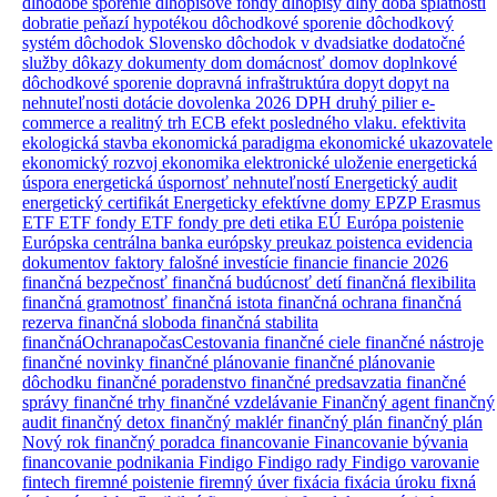
dlhodobé sporenie
dlhopisové fondy
dlhopisy
dlhy
doba splatnosti
dobratie peňazí hypotékou
dôchodkové sporenie
dôchodkový
systém
dôchodok Slovensko
dôchodok v dvadsiatke
dodatočné
služby
dôkazy
dokumenty
dom
domácnosť
domov
doplnkové
dôchodkové sporenie
dopravná infraštruktúra
dopyt
dopyt na
nehnuteľnosti
dotácie
dovolenka 2026
DPH
druhý pilier
e-
commerce a realitný trh
ECB
efekt posledného vlaku.
efektivita
ekologická stavba
ekonomická paradigma
ekonomické ukazovatele
ekonomický rozvoj
ekonomika
elektronické uloženie
energetická
úspora
energetická úspornosť nehnuteľností
Energetický audit
energetický certifikát
Energeticky efektívne domy
EPZP
Erasmus
ETF
ETF fondy
ETF fondy pre deti
etika
EÚ
Európa poistenie
Európska centrálna banka
európsky preukaz poistenca
evidencia
dokumentov
faktory
falošné investície
financie
financie 2026
finančná bezpečnosť
finančná budúcnosť detí
finančná flexibilita
finančná gramotnosť
finančná istota
finančná ochrana
finančná
rezerva
finančná sloboda
finančná stabilita
finančnáOchranapočasCestovania
finančné ciele
finančné nástroje
finančné novinky
finančné plánovanie
finančné plánovanie
dôchodku
finančné poradenstvo
finančné predsavzatia
finančné
správy
finančné trhy
finančné vzdelávanie
Finančný agent
finančný
audit
finančný detox
finančný maklér
finančný plán
finančný plán
Nový rok
finančný poradca
financovanie
Financovanie bývania
financovanie podnikania
Findigo
Findigo rady
Findigo varovanie
fintech
firemné poistenie
firemný úver
fixácia
fixácia úroku
fixná