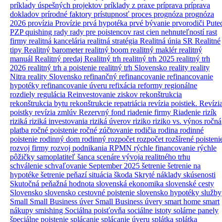
príklady úspešných projektov
príklady z praxe
príprava
príprava
dokladov
prírodné faktory
prístupnosť
proces
prognóza
prognóza
2026
provízia
Provízie
prvá hypotéka
prvé bývanie
prvorodiči
Pute
PZP
quishing
rady
rady pre poistencov
rast cien nehnuteľností
rast
firmy
realitná kancelária
realitná stratégia
Realitná únia SR
Realitné
tipy
Realitný barometer
realitný boom
realitný maklér
realitný
manuál
Realitný predaj
Realitný trh
realitný trh 2025
realitný trh
2026
realitný trh a poistenie
realitný trh Slovensko
reality
reality
Nitra
reality Slovensko
refinančný
refinancovanie
refinancovanie
hypotéky
refinancovanie úveru
refixácia
reformy
regionálne
rozdiely
regulácia
Reinvestovanie ziskov
rekonštrukcia
rekonštrukcia bytu
rekonštrukcie
repatriácia
revízia poistiek.
Revízi
poistky
revízia zmlúv
Rezervný fond
riadenie firmy
Riadenie rizík
riziká
riziká investovania
riziká úverov
riziko
riziko vs. výnos
ročná
platba
ročné poistenie
ročné zúčtovanie
rodičia
rodina
rodinné
poistenie
rodinný dom
rodinný rozpočet
rozpočet
rozšírené poisteni
rozvoj firmy
rozvoj podnikania
RPMN
rýchle financovanie
rýchle
pôžičky
samoplatiteľ
šanca
scenáre vývoja realitného trhu
schválenie
schvaľovanie
September 2025
šetrenie
šetrenie na
hypotéke
šetrenie peňazí
situácia
škoda
Skryté náklady
skúsenosti
Skutočná peňažná hodnota
slovenská ekonomika
slovenské cesty
Slovensko
slovensko cestovné poistenie
slovensko hypotéky
služby
Small
Small Business úver
Small Business úvery
smart home
smart
nákupy
smishing
Sociálna poisťovňa
sociálne istoty
solárne panely
špeciálne poistenie
splácanie
splácanie úveru
splátka
splátka