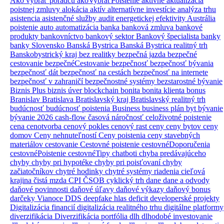
Ako vybrať poradcu
akoVybraťPoistenie
aktívne
aktualizácia
poistnej zmluvy
alokácia aktív
alternatívne investície
analýza trhu
asistencia
asistenčné služby
audit energetickej efektivity
Austrália
poistenie
auto
automatizácia
banka
banková zmluva
bankové
produkty
bankovníctvo
bankový sektor
Bankový špecialista
banky
banky Slovensko
Banská Bystrica
Banská Bystrica realitný trh
Banskobystrický kraj
bez realitky
bezpečná jazda
bezpečné
cestovanie
bezpečnéCestovanie
bezpečnosť
bezpečnosť bývania
bezpečnosť dát
bezpečnosť na cestách
bezpečnosť na internete
bezpečnosť v zahraničí
bezpečnostné systémy
bezstarostné bývanie
Biznis Plus
biznis úver
blockchain
bonita
bonita klienta
bonus
Branislav
Bratislava
Bratislavský kraj
Bratislavský realitný trh
budúcnosť
budúcnosť poistenia
Business
business plán
byt
bývanie
bývanie 2026
cash-flow
časová náročnosť
celoživotné poistenie
cena
cenotvorba
cenový pokles
cenový rast
ceny
ceny bytov
ceny
domov
Ceny nehnuteľností
Ceny poistenia
ceny stavebných
materiálov
cestovanie
Cestovné poistenie
cestovnéDoporučenia
cestovnéPoistenie
cestovnéTipy
chatboti
chyba predávajúceho
chyby
chyby pri hypotéke
chyby pri poisťovaní
chyby
začiatočníkov
chytré hodinky
chytré systémy riadenia
cieľová
krajina
čistá mzda
CPI
ČSOB
cyklický trh
dane
dane a odvody
daňové povinnosti
daňové úľavy
daňové výkazy
daňový bonus
darčeky Vianoce
DDS
deepfake hlas
deficit
developerské projekty
Digitalizácia financií
digitalizácia realitného trhu
digitálne platformy
diverzifikácia
Diverzifikácia portfólia
dlh
dlhodobé investovanie