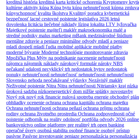
kreditná história
kreditná karta
kritické ochorenia
Kryptomeny
kryti
kultúrne aktivity
kúpa
Kúpa bytu
kúpa nehnuteľnosti
kúpna zmluva
kúpyschopnosť
kvalita školstva
Kvalitný poradca
kybernetická
bezpečnosť
lacné cestovné poistenie
legislatíva 2026
letná
dovolenka
licitácia
liečebné náklady
lízing
lokalita
LTV
lyžovačka
Majetkové poistenie
majiteľi
maklér
makroekonomika
malé a
stredné podniky
malus
marketing
mBank
medzinárodné štúdium
mentálne zdravie a peniaze
minimálne odvody
mladí a peniaze
mladí dospelí
mladí ľudia
mobilné aplikácie
mobilné platby
moderné bývanie
Moderné technológie
monitorovanie zdravia
Mpožička Plus
Mýty
na podnikanie
nacenenie nehnuteľnosti
nájomca
nájomník
náklady
nárokový formulár
nároky
NBS
nečakané udalosti
necyklický trh
nedostatok bytov
nedostatok
ponuky nehnuteľností
nehnuteľnosť
nehnuteľnosti
nehnuteľnosti
Slovensko
nehoda
neočakávané výdavky
Nezávislý maklér
Neživotné poistenie
Nitra
Nitra nehnuteľnosti
Nitriansky kraj
nízka
úroková sadzba
nízkoenergetický dom
nižšie splátky
novostavby
Nový rok
nový rok financie
nulová spotreba energie
obchodný plán
obhliadky
ocenenie
ochrana
ochrana kapitálu
ochrana majetku
Ochrana nehnuteľnosti
ochrana peňazí
ochrana príjmu
ochrana
rodiny
ochrana životného prostredia
Ochrana zodpovednosti
očné
poistenie
odborník na reality
odolnosť portfólia
odvody 2026
online
bankovníctvo
online platformy pre realitný trh
open banking
operačné úvery
osobná stabilita
osobné financie
osobný prístup
pasívne
Pasívne investovanie
peniaze
personalizácia
personalizácia