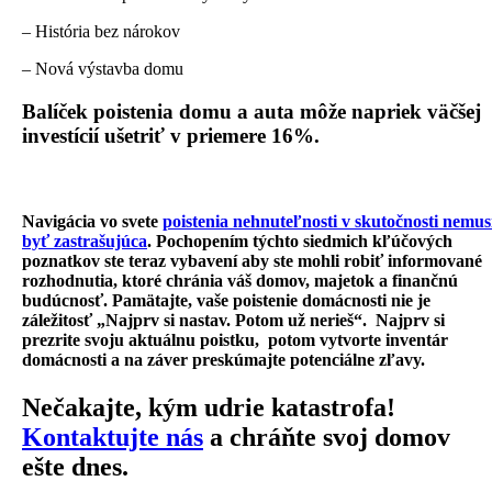
– História bez nárokov
– Nová výstavba domu
Balíček poistenia domu a auta môže napriek väčšej
investícií ušetriť v priemere 16%.
Navigácia vo svete
poistenia nehnuteľnosti v skutočnosti nemus
byť zastrašujúca
. Pochopením týchto siedmich kľúčových
poznatkov ste teraz vybavení aby ste mohli robiť informované
rozhodnutia, ktoré chránia váš domov, majetok a finančnú
budúcnosť. Pamätajte, vaše poistenie domácnosti nie je
záležitosť „Najprv si nastav. Potom už nerieš“. Najprv si
prezrite svoju aktuálnu poistku, potom vytvorte inventár
domácnosti a na záver preskúmajte potenciálne zľavy.
Nečakajte, kým udrie katastrofa!
Kontaktujte nás
a chráňte svoj domov
ešte dnes.