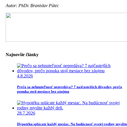
Autor: PhDr. Branislav Pútec
Najnovšie články
4.8.2026
Prečo sa nehnuteľnosť nepredáva? 7 najčastejších dôvodov, prečo
ponuka stojí mesiace bez záujmu
28.7.2026
Hypotéku splácate každý mesiac. Na budúcnosť svojej rodiny myslit