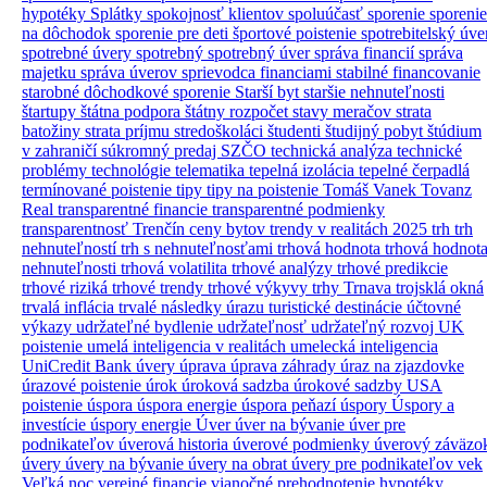
hypotéky
Splátky
spokojnosť klientov
spoluúčasť
sporenie
sporenie
na dôchodok
sporenie pre deti
športové poistenie
spotrebitelský úve
spotrebné úvery
spotrebný
spotrebný úver
správa financií
správa
majetku
správa úverov
sprievodca financiami
stabilné financovanie
starobné dôchodkové sporenie
Starší byt
staršie nehnuteľnosti
štartupy
štátna podpora
štátny rozpočet
stavy meračov
strata
batožiny
strata príjmu
stredoškoláci
študenti
študijný pobyt
štúdium
v zahraničí
súkromný predaj
SZČO
technická analýza
technické
problémy
technológie
telematika
tepelná izolácia
tepelné čerpadlá
termínované poistenie
tipy
tipy na poistenie
Tomáš Vanek
Tovanz
Real
transparentné financie
transparentné podmienky
transparentnosť
Trenčín ceny bytov
trendy v realitách 2025
trh
trh
nehnuteľností
trh s nehnuteľnosťami
trhová hodnota
trhová hodnot
nehnuteľnosti
trhová volatilita
trhové analýzy
trhové predikcie
trhové riziká
trhové trendy
trhové výkyvy
trhy
Trnava
trojsklá okná
trvalá inflácia
trvalé následky úrazu
turistické destinácie
účtovné
výkazy
udržateľné bydlenie
udržateľnosť
udržateľný rozvoj
UK
poistenie
umelá inteligencia v realitách
umelecká inteligencia
UniCredit Bank úvery
úprava
úprava záhrady
úraz na zjazdovke
úrazové poistenie
úrok
úroková sadzba
úrokové sadzby
USA
poistenie
úspora
úspora energie
úspora peňazí
úspory
Úspory a
investície
úspory energie
Úver
úver na bývanie
úver pre
podnikateľov
úverová historia
úverové podmienky
úverový záväzo
úvery
úvery na bývanie
úvery na obrat
úvery pre podnikateľov
vek
Veľká noc
verejné financie
vianočné prehodnotenie hypotéky