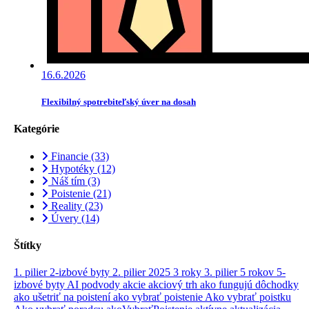
16.6.2026
Flexibilný spotrebiteľský úver na dosah
Kategórie
Financie
(33)
Hypotéky
(12)
Náš tím
(3)
Poistenie
(21)
Reality
(23)
Úvery
(14)
Štítky
1. pilier
2-izbové byty
2. pilier
2025
3 roky
3. pilier
5 rokov
5-
izbové byty
AI podvody
akcie
akciový trh
ako fungujú dôchodky
ako ušetriť na poistení
ako vybrať poistenie
Ako vybrať poistku