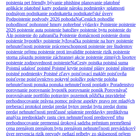
poistenia
pet friendly bývanie
phishing
planovanie
platobné
aplikácie
platobné karty
podanie nároku
podmienky splatnosti
podnájom
podnikanie
podnikatelia
podnikateľské úvery
Podpoistenie
podvody 2026
pohodaNaCestách
pohodlie
pohodlnosť
pohonnné hmoty
pohrebné výdavky
Poistenie
poistenie
2026
poistenie auta
poistenie batožiny
poistenie bytu
poistenie do
Álp
poistenie do zahraničia
Poistenie domácnosti
poistenie domu
poistenie hypotéky
poistenie lyžovačka
poistenie na hory
poistenie
nehnuteľnosti
poistenie práceneschopnosti
poistenie pre študentov
poistenie príjmu
poistenie proti invalidite
poistenie rizík
poistenie
storna zájazdu
poistenie záchrannej akcie
poistenie zimných športov
poistenie zodpovednosti
poistenieNaCesty
poistka
poistná suma
Poistná udalosť
poistné
Poistné krytie
poistné plány
poistné plnenie
poistné podmienky
Poistné zľavy
poisťovací maklér
poisťovňa
poisťovne
poisťovníctvo
pokryté položky
pokrytie
poloha
nehnuteľnosti
ponuka
ponuka nehnuteľností
poplatky
Poradenstvo
porovnanie
porovnanie hypoték
porovnanie ponúk
Porovnávač
porovnávanie
portfólio
potraviny
pozemok
pôžička
pravidelné
prehodnocovanie
právna pomoc
právne aspekty
pravo
pre mladých
preberací protokol
predaj
predaj bytov
predaj bytu
predaj domu
predaj nehnuteľnosti
predčasné splatenie
preddavky
prediktívna
analýza
predpoklady rastu cien nehnuteľností
predpoveď trhu
prehodnocovanie
premenná úroková sadzba
prémium
premrštená
cena
prenájom
prenájom bytu
prenájom nehnuteľnosti
prevádzkový
úver
prevencia rizík
prevody peňazí
príbehy zo skúseností
príjem